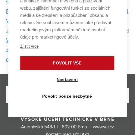
a analýze informací o výkonu a používání
skladovaný
webu, zajištění fungování funkcí ze sociálních
Proč se žralok grónský dožívá 400 let? Vědci z FCH
médií a ke zlepšení a přizpůsobení obsahu a
VUT chtějí odhalit gen dlouhověkosti
reklam. Se souhlasem můžeme také předávat
marketingovým platformám některé osobní
Jak dát plastům druhý (a třetí) život: Výzkum na FCH
údaje pro marketingové účely.
VUT může změnit třídění a recyklaci
Zjistit více
Z chemické laboratoře do světa čipů: Cesta
doktorandky Heleny Fojtáškové do onsemi
POVOLIT VŠE
Nastavení
Povolit pouze nezbytné
VYSOKÉ UČENÍ TECHNICKÉ V BRNĚ
Antonínská 548/1 | 602 00 Brno |
www.vut.cz
Kontakt: media@vut.cz