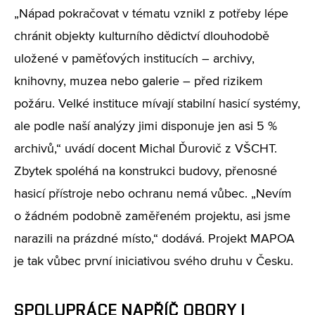
„Nápad pokračovat v tématu vznikl z potřeby lépe
chránit objekty kulturního dědictví dlouhodobě
uložené v paměťových institucích – archivy,
knihovny, muzea nebo galerie – před rizikem
požáru. Velké instituce mívají stabilní hasicí systémy,
ale podle naší analýzy jimi disponuje jen asi 5 %
archivů,“ uvádí docent Michal Ďurovič z VŠCHT.
Zbytek spoléhá na konstrukci budovy, přenosné
hasicí přístroje nebo ochranu nemá vůbec. „Nevím
o žádném podobně zaměřeném projektu, asi jsme
narazili na prázdné místo,“ dodává. Projekt MAPOA
je tak vůbec první iniciativou svého druhu v Česku.
SPOLUPRÁCE NAPŘÍČ OBORY I