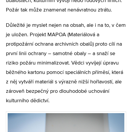
událostech, kulturním vývoji nebo rodových liniích.
Požár tak může znamenat nenávratnou ztrátu.
Důležité je myslet nejen na obsah, ale i na to, v čem
je uložen. Projekt MAPOA (Materiálová a
protipožární ochrana archivních obalů) proto cílí na
první linii ochrany – samotné obaly – a snaží se
riziko požáru minimalizovat. Vědci vyvíjejí úpravu
běžného kartonu pomocí speciálních příměsí, která
z něj vytváří materiál s výrazně nižší hořlavostí, ale
zároveň bezpečný pro dlouhodobé uchování
kulturního dědictví.