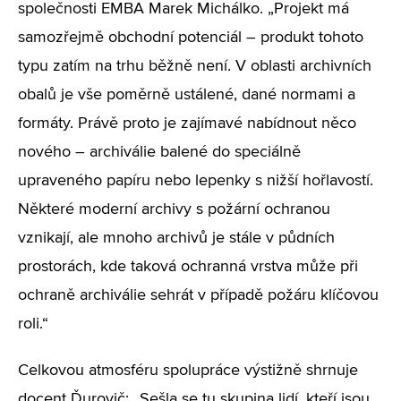
společnosti EMBA Marek Michálko. „Projekt má
samozřejmě obchodní potenciál – produkt tohoto
typu zatím na trhu běžně není. V oblasti archivních
obalů je vše poměrně ustálené, dané normami a
formáty. Právě proto je zajímavé nabídnout něco
nového – archiválie balené do speciálně
upraveného papíru nebo lepenky s nižší hořlavostí.
Některé moderní archivy s požární ochranou
vznikají, ale mnoho archivů je stále v půdních
prostorách, kde taková ochranná vrstva může při
ochraně archiválie sehrát v případě požáru klíčovou
roli.“
Celkovou atmosféru spolupráce výstižně shrnuje
docent Ďurovič: „Sešla se tu skupina lidí, kteří jsou