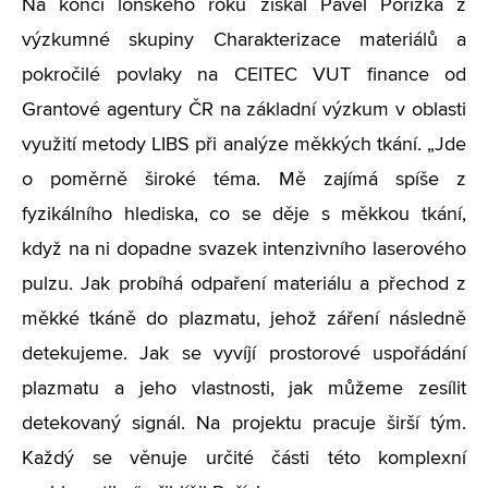
Na konci loňského roku získal Pavel Pořízka z
výzkumné skupiny Charakterizace materiálů a
pokročilé povlaky na CEITEC VUT finance od
Grantové agentury ČR na základní výzkum v oblasti
využití metody LIBS při analýze měkkých tkání. „Jde
o poměrně široké téma. Mě zajímá spíše z
fyzikálního hlediska, co se děje s měkkou tkání,
když na ni dopadne svazek intenzivního laserového
pulzu. Jak probíhá odpaření materiálu a přechod z
měkké tkáně do plazmatu, jehož záření následně
detekujeme. Jak se vyvíjí prostorové uspořádání
plazmatu a jeho vlastnosti, jak můžeme zesílit
detekovaný signál. Na projektu pracuje širší tým.
Každý se věnuje určité části této komplexní