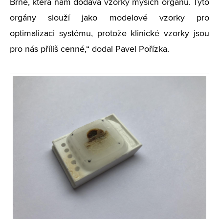
Brně, která nám dodává vzorky myších orgánů. Tyto
orgány slouží jako modelové vzorky pro
optimalizaci systému, protože klinické vzorky jsou
pro nás příliš cenné,“ dodal Pavel Pořízka.