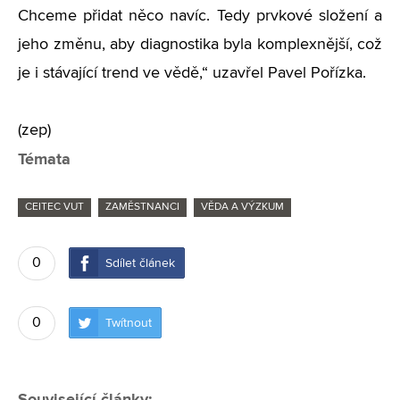
Chceme přidat něco navíc. Tedy prvkové složení a
jeho změnu, aby diagnostika byla komplexnější, což
je i stávající trend ve vědě,“ uzavřel Pavel Pořízka.
(zep)
Témata
CEITEC VUT
ZAMĚSTNANCI
VĚDA A VÝZKUM
0
Sdílet článek
0
Twítnout
Související články: