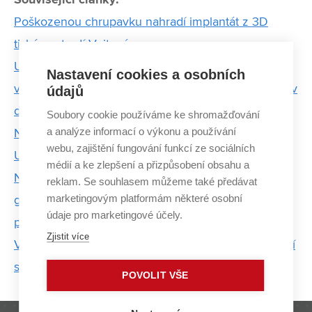
Poškozenou chrupavku nahradí implantát z 3D
tiskárny, tvrdí Vojtová
Unikátní robotický skener otevírá nové možnosti
Nastavení cookies a osobních
využití termovize v medicíně. Uplatnění ale najde i v
údajů
dalších odvětvích
Soubory cookie používáme ke shromažďování
a analýze informací o výkonu a používání
Na CEITEC VUT vyvíjejí neprůstřelnou keramiku.
webu, zajištění fungování funkcí ze sociálních
Uplatnění najde v armádě
médií a ke zlepšení a přizpůsobení obsahu a
Na CEITEC VUT mají už druhého vědce s ERC
reklam. Se souhlasem můžeme také předávat
marketingovým platformám některé osobní
grantem. Petr Neugebauer se bude zabývat
údaje pro marketingové účely.
paramagnetickou rezonancí
Zjistit více
Ve vývoji nanobotů patříme mezi pět předních zemí
světa. Za jejich výzkumem stojí Martin Pumera
POVOLIT VŠE