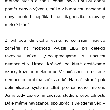
metoda rychlá a nabízí podle Pavla Pořízky dobrý
poměr ceny a výkonu, může v budoucnu nabídnout
nový pohled například na diagnostiku rakoviny
měkké tkáně.
Z pohledu klinického výzkumu se zatím nejvíce
zaměřili na možnosti využití LIBS při detekci
rakoviny kůže. „Spolupracujeme s Fakultní
nemocnicí v Hradci Králové, od které dostáváme
vzorky kožního melanomu. V současnosti na straně
nemocnice probíhá sběr vzorků. Na naší straně pak
optimalizace systému LIBS pro samotné měření.
Jsme tedy teprve na začátku studie proveditelnosti.
Dále máme navázanou spolupráci s Akademií věd v