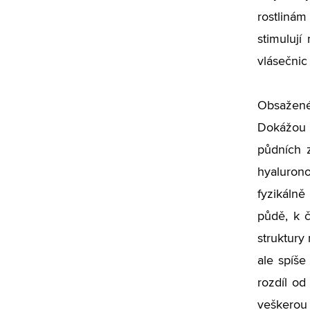
rostlinám
stimulují
vlásečnic
Obsažené
Dokážou 
půdních z
hyalurono
fyzikálně
půdě, k č
struktury
ale spíš
rozdíl od
veškerou 