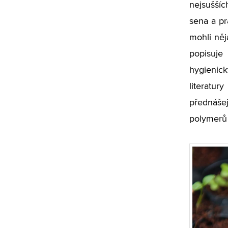
nejsuššíc
sena a pr
mohli něj
popisuje
hygienic
literatur
přednáše
polymerů