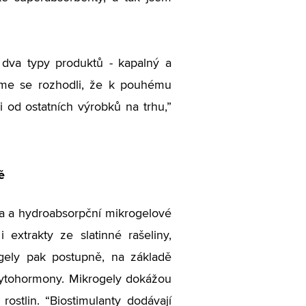
 dva typy produktů - kapalný a
jsme se rozhodli, že k pouhému
i od ostatních výrobků na trhu,”
ě
la a hydroabsorpční mikrogelové
 extrakty ze slatinné rašeliny,
gely pak postupně, na základě
 fytohormony. Mikrogely dokážou
stlin. “Biostimulanty dodávají