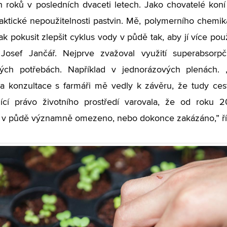
h roků v posledních dvaceti letech. Jako chovatelé koní
aktické nepoužitelnosti pastvin. Mě, polymerního chemi
ak pokusit zlepšit cyklus vody v půdě tak, aby jí více použ
 Josef Jančář. Nejprve zvažoval využití superabsor
kých potřebách. Například v jednorázových plenách
y a konzultace s farmáři mě vedly k závěru, že tudy c
jící právo životního prostředí varovala, že od roku 
 v půdě významně omezeno, nebo dokonce zakázáno,” ří