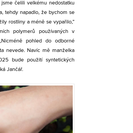
 jsme čelili velkému nedostatku
ka, tehdy napadlo, že bychom se
ily rostliny a méně se vypařilo,”
pčních polymerů používaných v
. „Nicméně pohled do odborné
esta nevede. Navíc mě manželka
2025 bude použití syntetických
ká Jančář.