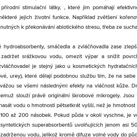
 přírodní stimulační látky, , které jim pomáhají efektiv
 některé jejich životní funkce. Například zvětšení koře
 nutných k překonávání abiotického stresu, třeba ze sucha
 hydroabsorbenty, smáčedla a zvláčňovadla zase zlepš
zadržet srážkovou vodu, omezit výpar a snížit povrch
vláčňovadel je stejný jako u kosmetických hydratačních
vé, urey), které dělají podobnou službu tím, že na sebe 
 vážou se všemi následnými efekty na vláčnost kůže. D
emuž slouží právě originální škrobové mikrogely. Jsou
 nasát vodu o hmotnosti pětsetkrát vyšší, než je hmotnost
e 100 až 200 násobek. Pokud půda v okolí vyschne, je 
 syntetických superabsorbentů uvolňujících jenom asi 5
zadrženou vodu, jelikož kromě difuze volné vody do půdy