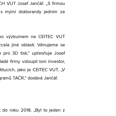
CH VUT Josef Jančář. „S firmou
u s mými doktorandy jedním ze
 jeho výzkumem na CEITEC VUT
cela jiné oblasti. Věnujeme se
pro 3D tisk,” upřesňuje Josef
dé firmy vstoupil loni investor,
itucích, jako je CEITEC VUT. „V
ogramů TAČR,” dodává Jančář.
t do roku 2018. „Byl to jeden z