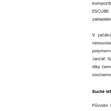
kompozit
ESCUBE s
zakladatel
V začátc
nesouvis
polymern
Jančář. S
díky čemu
současnos
Suché lé
Původní m