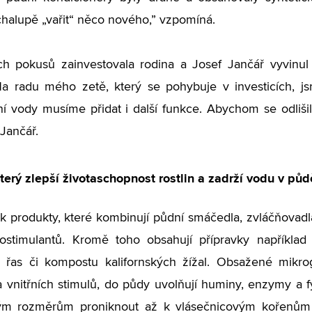
chalupě „vařit“ něco nového,” vzpomíná.
ch pokusů zainvestovala rodina a Josef Jančář vyvinul
Na radu mého zetě, který se pohybuje v investicích, 
í vody musíme přidat i další funkce. Abychom se odlišil
 Jančář.
terý zlepší životaschopnost rostlin a zadrží vodu v půd
ak produkty, které kombinují půdní smáčedla, zvláčňovad
ostimulantů. Kromě toho obsahují přípravky například i
 řas či kompostu kalifornských žížal. Obsažené mikro
a vnitřních stimulů, do půdy uvolňují huminy, enzymy a
ým rozměrům proniknout až k vlásečnicovým kořenům ro