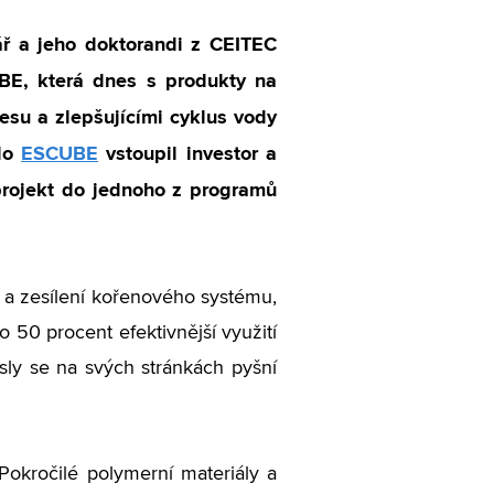
čář a jeho doktorandi z CEITEC
BE, která dnes s produkty na
resu a zlepšujícími cyklus vody
 do
ESCUBE
vstoupil investor a
projekt do jednoho z programů
i a zesílení kořenového systému,
 o 50 procent efektivnější využití
sly se na svých stránkách pyšní
Pokročilé polymerní materiály a