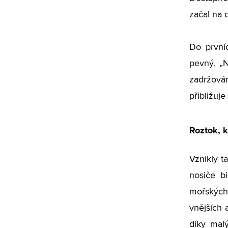
začal na 
Do první
pevný. „
zadržován
přibližuje
Roztok, k
Vznikly t
nosiče bi
mořských
vnějších 
díky mal