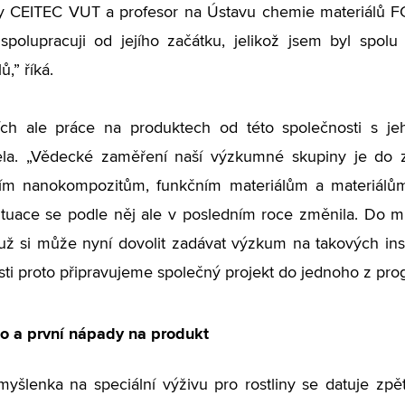
y CEITEC VUT a profesor na Ústavu chemie materiálů F
polupracuji od jejího začátku, jelikož jsem byl spol
ů,” říká.
ích ale práce na produktech od této společnosti s
ela. „Vědecké zaměření naší výzkumné skupiny je do z
ím nanokompozitům, funkčním materiálům a materiálům 
ituace se podle něj ale v posledním roce změnila. Do mla
ž si může nyní dovolit zadávat výzkum na takových inst
ti proto připravujeme společný projekt do jednoho z pr
to a první nápady na produkt
yšlenka na speciální výživu pro rostliny se datuje zpě