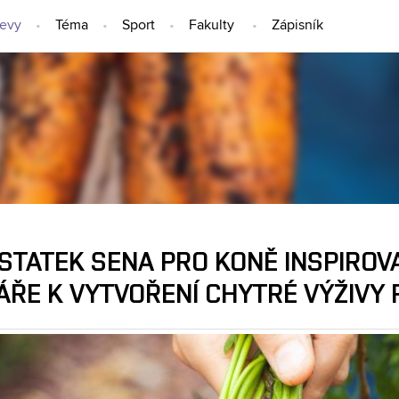
jevy
Téma
Sport
Fakulty
Zápisník
NÁPADY A OBJEVY
STATEK SENA PRO KONĚ INSPIROV
ÁŘE K VYTVOŘENÍ CHYTRÉ VÝŽIVY 