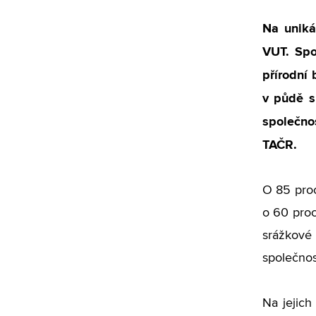
Na uniká
VUT. Spo
přírodní 
v půdě s
společno
TAČR.
O 85 proc
o 60 proce
srážkové 
společnos
Na jejich