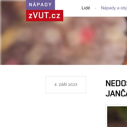
NÁPADY
Lidé
Nápady a ob
zVUT.cz
NEDO
4. ZÁŘÍ 2023
JANČ