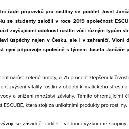
tní řadě přípravků pro rostliny se podílel Josef Jan
lu se studenty založil v roce 2019 společnost ESCU
bázi zvyšujícími odolnost rostlin vůči různým typům st
laví úspěchy nejen v Česku, ale i v zahraničí. Vloni
st nyní připravuje společně s týmem Josefa Jančáře 
ent nárůst zelené hmoty, o 75 procent zlepšení klíčivost
nt zvýšení vitality rostlin v období klimatického stresu a
vody a snížení množství závlahy. Těmito ohromujícími čí
t ESCUBE, která stojí za unikátními produkty pro rostliny.
 vývoji se zásadně podílel i vedoucí výzkumné skupiny 