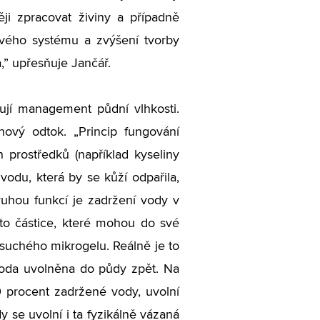
něji zpracovat živiny a případně
nového systému a zvýšení tvorby
,” upřesňuje Jančář.
ují management půdní vlhkosti.
ový odtok. „Princip fungování
 prostředků (například kyseliny
vodu, která by se kůží odpařila,
ruhou funkcí je zadržení vody v
 to částice, které mohou do své
 suchého mikrogelu. Reálně je to
voda uvolněna do půdy zpět. Na
0 procent zadržené vody, uvolní
 se uvolní i ta fyzikálně vázaná