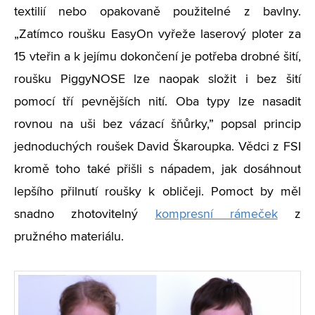
textilií nebo opakovaně použitelné z bavlny.
„Zatímco roušku EasyOn vyřeže laserový ploter za
15 vteřin a k jejímu dokončení je potřeba drobné šití,
roušku PiggyNOSE lze naopak složit i bez šití
pomocí tří pevnějších nití. Oba typy lze nasadit
rovnou na uši bez vázací šňůrky,” popsal princip
jednoduchých roušek David Škaroupka. Vědci z FSI
kromě toho také přišli s nápadem, jak dosáhnout
lepšího přilnutí roušky k obličeji. Pomoct by měl
snadno zhotovitelný
kompresní rámeček
z
pružného materiálu.