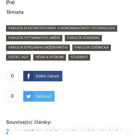
(fra)
Témata
FAKULTA ELEKTROTECHNIKY A KOMUNIKAČNÍCH TECHNOLOGIÍ
FAKULTA VÝTVARNÝCH UMĚNÍ
FAKULTA STAVEBNÍ
FAKULTA STROJNÍHO INŽENÝRSTVÍ
FAKULTA CHEMICKÁ
CEITEC VUT
VĚDA A VÝZKUM
STUDENTI
0
Sdílet článek
0
Twítnout
Související články:
Ženy z VUT, které hýbou světem vědy a techniky