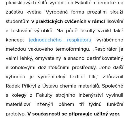
plexisklových štítů vyrobili na Fakultě chemické na
začátku května. Vyrobená forma prozatím slouží
v praktických cvičeních v rámci
studentům
lisování
a testování výrobků. Na půdě fakulty vznikl také
koncept
jednoduchého respirátoru
vyráběného
metodou vakuového termoformingu. „Respirátor je
velmi lehký, omyvatelný a snadno dezinfikovatelný
alkoholovými dezinfekčními prostředky. Jeho další
výhodou je vyměnitelný textilní filtr,“ zdůraznil
Radek Přikryl z Ústavu chemie materiálů. Společně
s kolegy z Fakulty strojního inženýrství vyvinuli
materiáloví inženýři během tří týdnů funkční
.
V současnosti se připravuje užitný vzor
.
prototyp