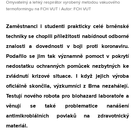
Omyvatelný a lehký respirátor vyrobený metodou vakuového
termoformingu na FCH VUT | Autor: FCH VUT
Zaměstnanci i studenti prakticky celé brněnské
techniky se chopili příležitosti nabídnout odborné
znalosti a dovednosti v boji proti koronaviru.
Podařilo se jim tak významně pomoct v pokrytí
nedostatku ochranných pomůcek nezbytných ke
zvládnutí krizové situace. I když jejich výroba
oficiálně skončila, výzkumníci z Brna nezahálejí.
Testují nového robota pro biohazard laboratoře a
věnují se také problematice nanášení
antimikrobiálních povlaků na zdravotnický
materiál.