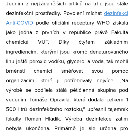
Jedním z nejžádanějších artiklů na trhu jsou stále
dezinfekční prostředky. Povolení míchat
dezinfekci
Anti-COVID
podle oficiální receptury WHO získala
jako jedna z prvních v republice právě Fakulta
chemická VUT. Díky čtyřem základním
ingrediencím, kterými jsou kromě
denaturovaného
lihu ještě peroxid vodíku, glycerol a voda, tak mohli
brněnští chemici směřovat svou pomoc
organizacím, které ji potřebovaly nejvíce. „Na
výrobě se podílela stálá pětičlenná skupina pod
vedením Tomáše Opravila, která dodala celkem 1
500 litrů dezinfekčního roztoku,“ upřesnil tajemník
fakulty Roman Hladík. Výroba dezinfekce zatím
nebyla ukončena. Primárně je ale určena pro