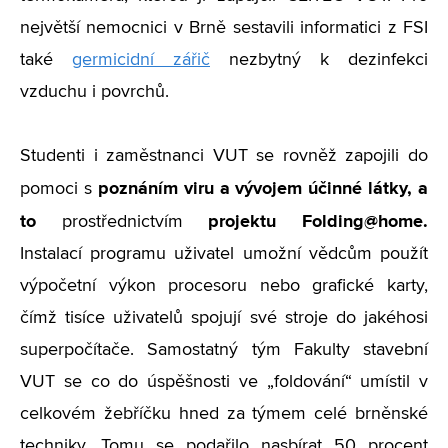
největší nemocnici v Brně sestavili informatici z FSI
také
germicidní zářič
nezbytný k dezinfekci
vzduchu i povrchů.
Studenti i zaměstnanci VUT se rovněž zapojili do
poznáním viru a vývojem účinné látky, a
pomoci s
to
projektu Folding@home
.
prostřednictvím
Instalací programu uživatel umožní vědcům použít
výpočetní výkon procesoru nebo grafické karty,
čímž tisíce uživatelů spojují své stroje do jakéhosi
superpočítače. Samostatný tým Fakulty stavební
VUT se co do úspěšnosti ve „foldování“ umístil v
celkovém žebříčku hned za týmem celé brněnské
techniky. Tomu se podařilo nasbírat 50 procent