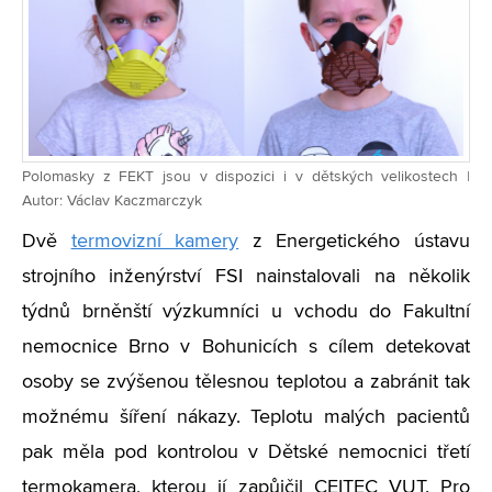
Polomasky z FEKT jsou v dispozici i v dětských velikostech |
Autor: Václav Kaczmarczyk
Dvě
termovizní kamery
z Energetického ústavu
strojního inženýrství FSI nainstalovali na několik
týdnů brněnští výzkumníci u vchodu do Fakultní
nemocnice Brno v Bohunicích s cílem detekovat
osoby se zvýšenou tělesnou teplotou a zabránit tak
možnému šíření nákazy. Teplotu malých pacientů
pak měla pod kontrolou v Dětské nemocnici třetí
termokamera, kterou jí zapůjčil CEITEC VUT. Pro