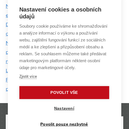
Na VUT vzniká nový studijní program Jaderná
Nastavení cookies a osobních
energetika. Nabídne stáže i novou laboratoř
údajů
Den Země: VUT vnímá environmentální
Soubory cookie používáme ke shromažďování
a analýze informací o výkonu a používání
odpovědnost jako technologickou příležitost
webu, zajištění fungování funkcí ze sociálních
Na trhu chybí tisíce odborníků na čipy. FEKT VUT
médií a ke zlepšení a přizpůsobení obsahu a
proto otevře nový studijní program, který v Česku
reklam. Se souhlasem můžeme také předávat
marketingovým platformám některé osobní
nemá obdoby
údaje pro marketingové účely.
La Contextressa propojuje umění a technologie.
Zjistit více
Projekt zkoumá schopnost umělé inteligence
pracovat s kontextem
POVOLIT VŠE
Nastavení
Povolit pouze nezbytné