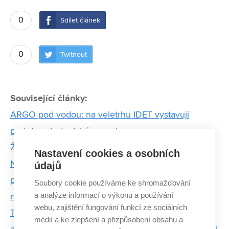
0
Sdílet článek
0
Twítnout
Související články:
ARGO pod vodou: na veletrhu IDET vystavují
prototyp studentské ponorky
Ženy z VUT, které hýbou světem vědy a techniky
Nastavení cookies a osobních
Na trhu chybí tisíce odborníků na čipy. FEKT VUT
údajů
proto otevře nový studijní program, který v Česku
Soubory cookie používáme ke shromažďování
a analýze informací o výkonu a používání
nemá obdoby
webu, zajištění fungování funkcí ze sociálních
Tak trochu jiná točená – zmrzlinová frančíza
médií a ke zlepšení a přizpůsobení obsahu a