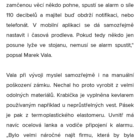
zamčenou věcí někdo pohne, spustí se alarm o síle
110 decibelů a majitel buď obdrží notifikaci, nebo
telefonát. V mobilní aplikaci se dá samozřejmě
nastavit i časová prodleva. Pokud tedy někdo jen
posune lyže ve stojanu, nemusí se alarm spustit,“
popsal Marek Vala.
Vala při vývoji myslel samozřejmě i na manuální
poškození zámku. Nechal ho proto vyrobit z velmi
odolných materiálů. Krabička je vyplněna kevlarem
používaným například u neprůstřelných vest. Pásek
je pak z termoplastického elastomeru. Uvnitř má
navíc ocelová lanka a vodiče připojení k alarmu.
„Bylo velmi náročné najít firmu, která by byla