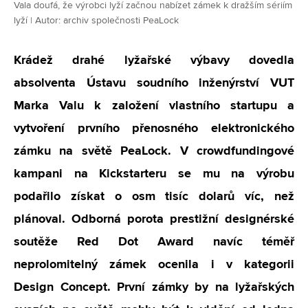
Vala doufá, že výrobci lyží začnou nabízet zámek k dražším sériím
lyží | Autor: archiv společnosti PeaLock
Krádež drahé lyžařské výbavy dovedla
absolventa Ústavu soudního inženýrství VUT
Marka Valu k založení vlastního startupu a
vytvoření prvního přenosného elektronického
zámku na světě PeaLock. V crowdfundingové
kampani na Kickstarteru se mu na výrobu
podařilo získat o osm tisíc dolarů víc, než
plánoval. Odborná porota prestižní designérské
soutěže Red Dot Award navíc téměř
neprolomitelný zámek ocenila i v kategorii
Design Concept. První zámky by na lyžařských