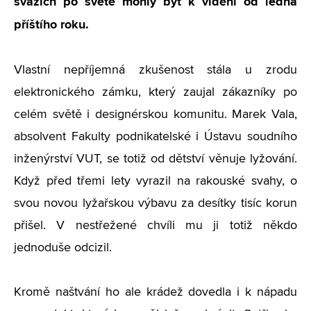
svazích po světě mohly být k vidění od ledna
příštího roku.
Vlastní nepříjemná zkušenost stála u zrodu
elektronického zámku, který zaujal zákazníky po
celém světě i designérskou komunitu. Marek Vala,
absolvent Fakulty podnikatelské i Ústavu soudního
inženýrství VUT, se totiž od dětství věnuje lyžování.
Když před třemi lety vyrazil na rakouské svahy, o
svou novou lyžařskou výbavu za desítky tisíc korun
přišel. V nestřežené chvíli mu ji totiž někdo
jednoduše odcizil.
Kromě naštvání ho ale krádež dovedla i k nápadu