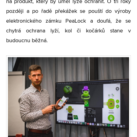
na produkt, který by uměl lyže ochránit. O tři roky
později a po řadě překážek se pouští do výroby
elektronického zámku PeaLock a doufá, že se
chytrá ochrana lyží, kol či kočárků stane v
budoucnu běžná.