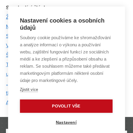
Související články:
Ženy z VUT, které hýbou světem vědy a techniky
Nastavení cookies a osobních
Miroslav Michalko: Baví mě rozjíždět nové projekty.
údajů
S byznysem jsem začal už na vysoké škole
Soubory cookie používáme ke shromažďování
a analýze informací o výkonu a používání
VUT jako rodinná tradice. Oceněný student Josef
webu, zajištění fungování funkcí ze sociálních
Šikula už je třetí generací na univerzitě
médií a ke zlepšení a přizpůsobení obsahu a
Tradice jako vyšitá. Jihomoravská módní značka
reklam. Se souhlasem můžeme také předávat
marketingovým platformám některé osobní
ukazuje folklor jako životní styl
údaje pro marketingové účely.
„Baví mě inovace zavedených produktů. Potenciál
Zjistit více
tkví v elektronice a softwaru,“ říká Pavel Schiller z
ASN Plus
POVOLIT VŠE
Nastavení