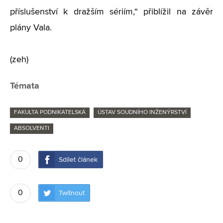
příslušenství k dražším sériím,“ přiblížil na závěr
plány Vala.
(zeh)
Témata
FAKULTA PODNIKATELSKÁ
ÚSTAV SOUDNÍHO INŽENÝRSTVÍ
ABSOLVENTI
0
Sdílet článek
0
Twítnout