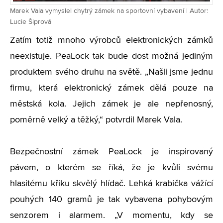
Marek Vala vymyslel chytrý zámek na sportovní vybavení | Autor:
Lucie Šiprová
Zatím totiž mnoho výrobců elektronických zámků
neexistuje. PeaLock tak bude dost možná jediným
produktem svého druhu na světě. „Našli jsme jednu
firmu, která elektronický zámek dělá pouze na
městská kola. Jejich zámek je ale nepřenosný,
poměrně velký a těžký,“ potvrdil Marek Vala.
Bezpečnostní zámek PeaLock je inspirovaný
pávem, o kterém se říká, že je kvůli svému
hlasitému křiku skvělý hlídač. Lehká krabička vážící
pouhých 140 gramů je tak vybavena pohybovým
senzorem i alarmem. „V momentu, kdy se