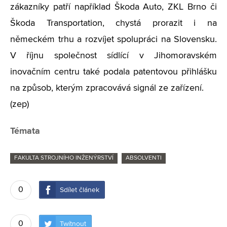
zákazníky patří například Škoda Auto, ZKL Brno či
Škoda Transportation, chystá prorazit i na
německém trhu a rozvíjet spolupráci na Slovensku.
V říjnu společnost sídlící v Jihomoravském
inovačním centru také podala patentovou přihlášku
na způsob, kterým zpracovává signál ze zařízení.
(zep)
Témata
FAKULTA STROJNÍHO INŽENÝRSTVÍ
ABSOLVENTI
0
Sdílet článek
0
Twítnout