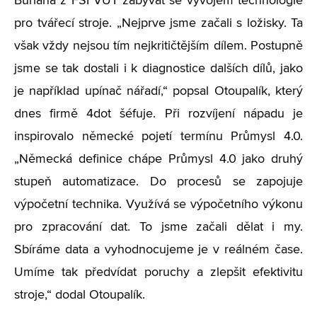
Buriana z FSI VUT zabývat se vývojem technologie
pro tvářecí stroje. „Nejprve jsme začali s ložisky. Ta
však vždy nejsou tím nejkritičtějším dílem. Postupně
jsme se tak dostali i k diagnostice dalších dílů, jako
je například upínač nářadí,“ popsal Otoupalík, který
dnes firmě 4dot šéfuje. Při rozvíjení nápadu je
inspirovalo německé pojetí termínu Průmysl 4.0.
„Německá definice chápe Průmysl 4.0 jako druhý
stupeň automatizace. Do procesů se zapojuje
výpočetní technika. Využívá se výpočetního výkonu
pro zpracování dat. To jsme začali dělat i my.
Sbíráme data a vyhodnocujeme je v reálném čase.
Umíme tak předvídat poruchy a zlepšit efektivitu
stroje,“ dodal Otoupalík.