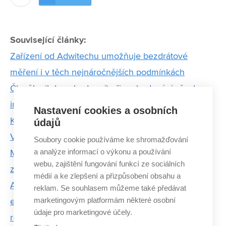
Související články:
Zařízení od Adwitechu umožňuje bezdrátové
měření i v těch nejnáročnějších podmínkách
Člověk nikdy nebude mít při rozhodování všechny
informace. Inženýring je vlastně řízení rizik, říká Jiří
Nastavení cookies a osobních
Koutník z Voith
údajů
Vyšla nová dětská kniha absolventa FSI VUT.
Soubory cookie používáme ke shromažďování
a analýze informací o výkonu a používání
Mimoprostor zábavným způsobem přibližuje
webu, zajištění fungování funkcí ze sociálních
základy fyziky
médií a ke zlepšení a přizpůsobení obsahu a
Analytik Oldřich Sklenář: Problematika uhlíkových
reklam. Se souhlasem můžeme také předávat
marketingovým platformám některé osobní
emisí je komplexní. Nestačí přestat létat, ale
údaje pro marketingové účely.
rozhodovat se na základě čísel