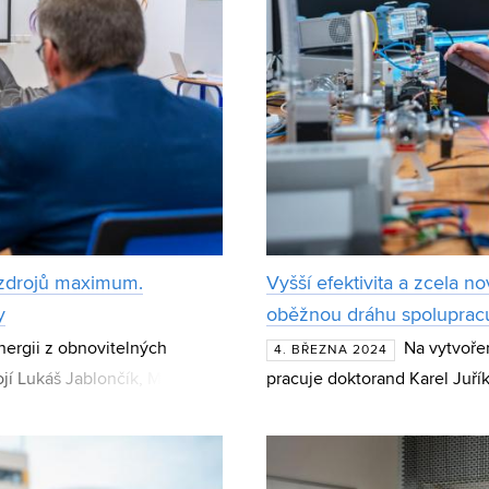
 zdrojů maximum.
Vyšší efektivita a zcela n
y
oběžnou dráhu spolupracu
nergii z obnovitelných
Na vytvoře
4. BŘEZNA 2024
jí Lukáš Jablončík, Michal
pracuje doktorand Karel Juří
ážné nehodě prodal Lu
elektrotechniky FEKT VUT. Pr