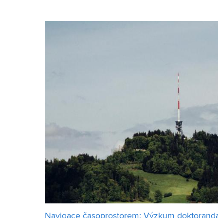
aminů obsažených v rybím mase. Je běžné, že se 
Navigace časoprostorem: Výzkum doktoranda