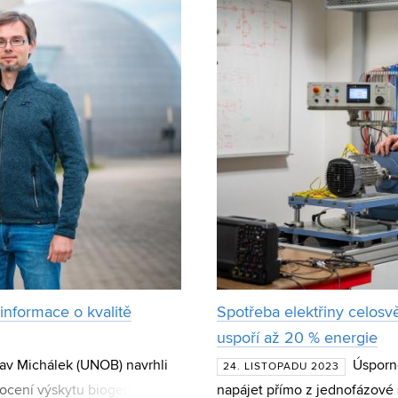
informace o kvalitě
Spotřeba elektřiny celosv
uspoří až 20 % energie
av Michálek (UNOB) navrhli
Úsporn
24. LISTOPADU 2023
ocení výskytu biogenních
napájet přímo z jednofázové 