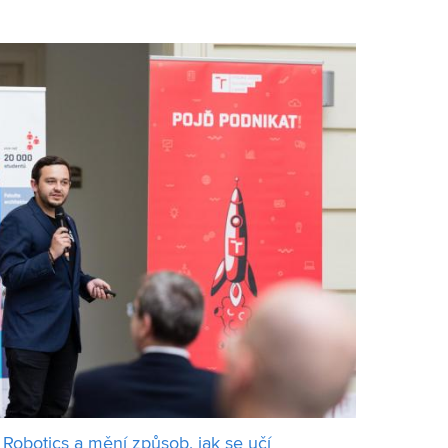
je, které minimalizují elektrické ztrát
Robotics a mění způsob, jak se učí