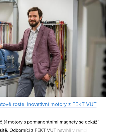
ětově roste. Inovativní motory z FEKT VUT
ější motory s permanentními magnety se dokáží
sítě. Odborníci z FEKT VUT navrhli v rámci projektu