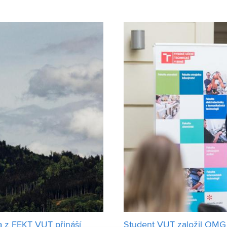
v malých množstvích bio
TAČR unikátní synchronní stro
 z FEKT VUT přináší
Student VUT založil OMG 