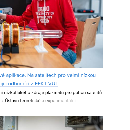
ové aplikace. Na satelitech pro velmi nízkou
jí i odborníci z FEKT VUT
ní nízkotlakého zdroje plazmatu pro pohon satelitů
k z Ústavu teoretické a experimentální
ojekt, na kterém se podílí i několik komerčn