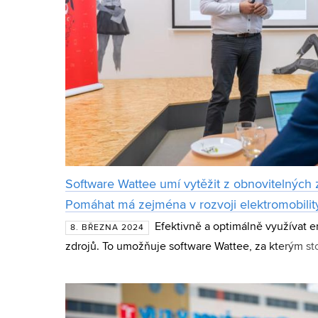
Software Wattee umí vytěžit z obnovitelných
Pomáhat má zejména v rozvoji elektromobilit
Efektivně a optimálně využívat e
8. BŘEZNA 2024
zdrojů. To umožňuje software Wattee, za kterým sto
Mikulášek, Michal Ružička se zbytkem týmu. Po v