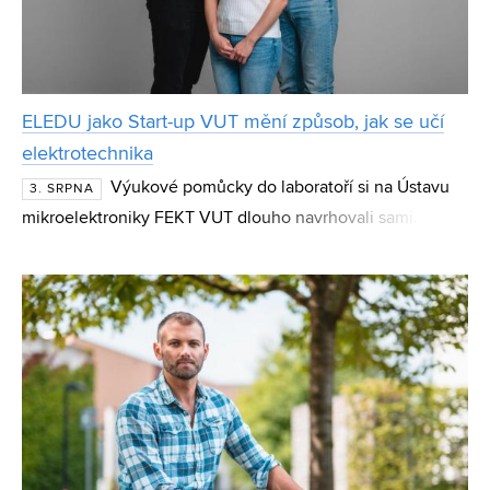
ELEDU jako Start-up VUT mění způsob, jak se učí
elektrotechnika
Výukové pomůcky do laboratoří si na Ústavu
3. SRPNA
mikroelektroniky FEKT VUT dlouho navrhovali sami. Z
téhle práce nakonec vznikl start-up ELEDU, který vyvíjí
elektronické výukové platformy Elabrix a pomáhá s