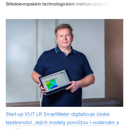
Středoevropském technologickém institutu projekt vývoje
elektronového mikroskopu na bázi světla LightEM. Hlavní
řešitelkou je Andrea Konečná z Fakulty strojního inžen
Start-up VUT LR SmartWater digitalizuje české
teplárenství. Jejich modely pomůžou i vodárnám a