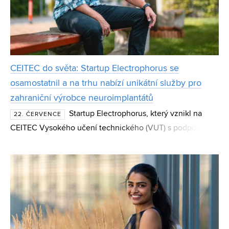
CEITEC do světa: Startup Electrophorus se
osamostatnil a na trhu nabízí unikátní služby pro
zahraniční výrobce neuroimplantátů
Startup Electrophorus, který vznikl na
22. ČERVENCE
CEITEC Vysokého učení technického (VUT) s podporou
programu CEITEC Innovation Accelerator, se osamostatnil
a dnes působí jako technologická společnost s mezináro