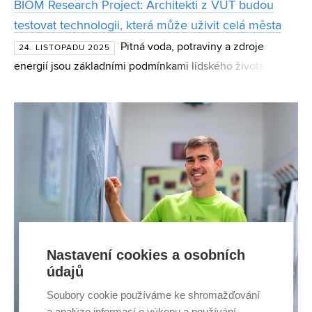
BIOM Research Project: Architekti z VUT budou
testovat technologii, která může uživit celá města
Pitná voda, potraviny a zdroje
24. LISTOPADU 2025
energií jsou základními podmínkami lidského života – ať
už člověk žije v Šanghaji, New Yorku nebo v Brně. Jejich
dostupnost však není samozřejmostí, zejména v hustě
osíd
Nastavení cookies a osobních
údajů
Soubory cookie používáme ke shromažďování
a analýze informací o výkonu a používání