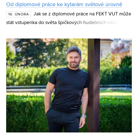
Od diplomové práce ke kytarám světové úrovně
Jak se z diplomové práce na FEKT VUT může
16. ÚNORA
stát vstupenka do světa špičkových hudebních nástrojů?
Příběh Pavla Hoffmana ukazuje, že spojení techniky a
hudby může vést k inovacím, které dnes zní z pódií