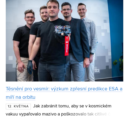
Těsnění pro vesmír: výzkum zpřesní predikce ESA a
míří na orbitu
Jak zabránit tomu, aby se v kosmickém
12. KVĚTNA
vakuu vypařovalo mazivo a poškozovalo tak citlivé části
satelitů? Odpověď hledal během svého doktorátu na FSI