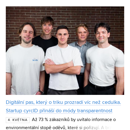
Vysoké učení technické v Brně (VUT) ve spolupráci s
Digitální pas, který o triku prozradí víc než cedulka.
Startup cyrcID přináší do módy transparentnost
Až 73 % zákazníků by uvítalo informace o
4. KVĚTNA
environmentální stopě oděvů, které si pořizují. A brzy se