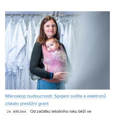
jich dočkají – od roku 2027 zavádí Evropská unie povinné
tzv. digitální pasy produktů. Lidé z nich zj
Mikroskop budoucnosti: Spojení světla a elektronů
získalo prestižní grant
Od začátku letošního roku běží ve
24. BŘEZNA