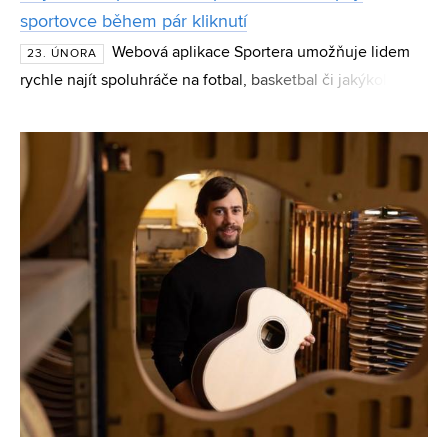
sportovce během pár kliknutí
Webová aplikace Sportera umožňuje lidem
23. ÚNORA
rychle najít spoluhráče na fotbal, basketbal či jakýkoliv jiný
sport. Uživatelé si na mapě svého města vyberou hřiště,
vytvoří událost a během chvíle se k nim m