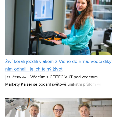
Živí koráli jezdili vlakem z Vídně do Brna. Vědci díky
nim odhalili jejich tajný život
Vědcům z CEITEC VUT pod vedením
19. ČERVNA
Markéty Kaiser se podařil světově unikátní průlom ve
výzkumu korálů. Díky metodě live microCT mohli vůbec
poprvé sledovat růst živých mořských korálů v reálném
čase a o