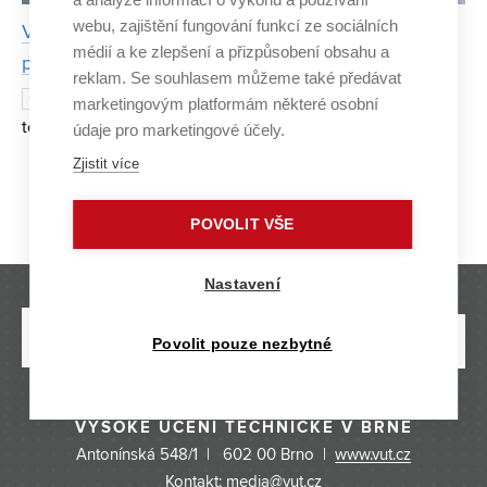
webu, zajištění fungování funkcí ze sociálních
Vědci z CEITEC odhalili pravý mechanismus
médií a ke zlepšení a přizpůsobení obsahu a
populární metody mozkové stimulace
reklam. Se souhlasem můžeme také předávat
Vědci z CEITEC Vysokého učení
6. LISTOPADU 2025
marketingovým platformám některé osobní
technického v Brně pod vedením profesora Erica Daniela
údaje pro marketingové účely.
Glowackého vyvrátili dlouholeté předpoklady o populární
Zjistit více
technice mozkové stimulace známé jako temporální
Strana 1/23
1
2
3
4
...
23
»
interferen
POVOLIT VŠE
Nastavení
Povolit pouze nezbytné
VYSOKÉ UČENÍ TECHNICKÉ V BRNĚ
Antonínská 548/1 | 602 00 Brno |
www.vut.cz
Kontakt: media@vut.cz