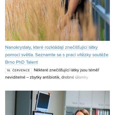
Nanokrystaly, které rozkládají znečišťující látky
pomocí světla. Seznamte se s prací vítězky soutěže
Brno PhD Talent
Některé znečišťující látky jsou téměř
16. ČERVENCE
neviditelné – zbytky antibiotik, drobné úlomky
mikroplastů. Běžným systémem úpravy vody procházejí
bez povšimnutí. Anjali Valadi Palliyalil, doktorandka na
CEITEC