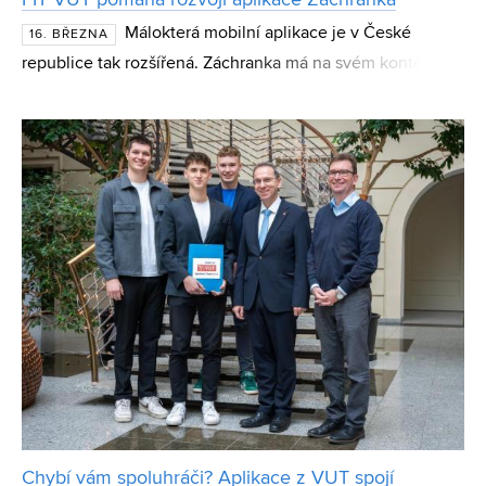
FIT VUT pomáhá rozvoji aplikace Záchranka
Málokterá mobilní aplikace je v České
16. BŘEZNA
republice tak rozšířená. Záchranka má na svém kontě už
více než 3,5 milionů stažení. Denně ji použije přes 100
lidí, celkově jde už o více než 220 tisíc realizova
Chybí vám spoluhráči? Aplikace z VUT spojí