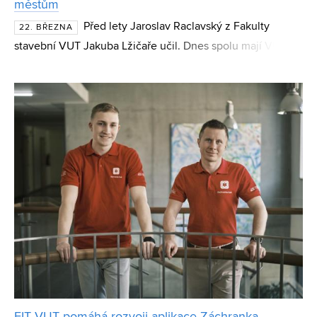
městům
Před lety Jaroslav Raclavský z Fakulty
22. BŘEZNA
stavební VUT Jakuba Lžičaře učil. Dnes spolu mají VUT
startup LR SmartWater a plánují posunout české
teplárenství a vodárenství do 21. století. Zákazníkům nabízí