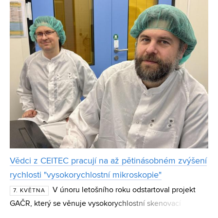
Josef Pouzar. Zaměřil se na takzvaná labyrintová těs
Vědci z CEITEC pracují na až pětinásobném zvýšení
rychlosti "vysokorychlostní mikroskopie"
V únoru letošního roku odstartoval projekt
7. KVĚTNA
GAČR, který se věnuje vysokorychlostní skenovací
sondové mikroskopii. Během tří let budou vědci z CEITEC