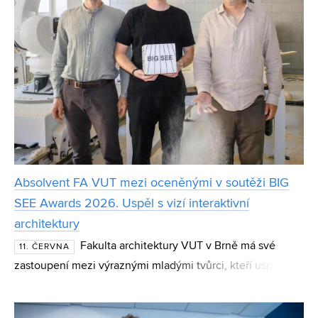
Absolvent FA VUT mezi oceněnými v soutěži BIG
SEE Awards 2026. Uspěl s vizí interaktivní
architektury
Fakulta architektury VUT v Brně má své
11. ČERVNA
zastoupení mezi výraznými mladými tvůrci, kteří uspěli na
mezinárodní scéně. Absolvent Tomáš Müller byl zařazen
mezi oceněné v rámci BIG SEE Awards 2026, v kateg