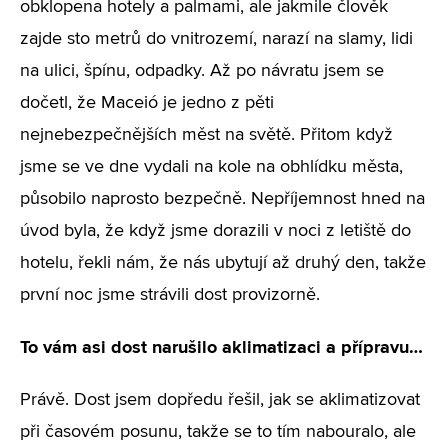
obklopena hotely a palmami, ale jakmile člověk
zajde sto metrů do vnitrozemí, narazí na slamy, lidi
na ulici, špínu, odpadky. Až po návratu jsem se
dočetl, že Maceió je jedno z pěti
nejnebezpečnějších měst na světě. Přitom když
jsme se ve dne vydali na kole na obhlídku města,
působilo naprosto bezpečně. Nepříjemnost hned na
úvod byla, že když jsme dorazili v noci z letiště do
hotelu, řekli nám, že nás ubytují až druhý den, takže
první noc jsme strávili dost provizorně.
To vám asi dost narušilo aklimatizaci a přípravu…
Právě. Dost jsem dopředu řešil, jak se aklimatizovat
při časovém posunu, takže se to tím nabouralo, ale