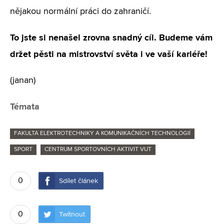
nějakou normální práci do zahraničí.
To jste si nenašel zrovna snadný cíl. Budeme vám
držet pěsti na mistrovství světa i ve vaší kariéře!
(janan)
Témata
FAKULTA ELEKTROTECHNIKY A KOMUNIKAČNÍCH TECHNOLOGIÍ
SPORT
CENTRUM SPORTOVNÍCH AKTIVIT VUT
0
Sdílet článek
0
Twítnout