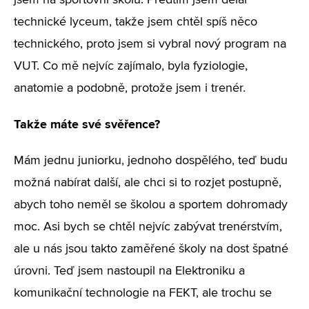
jsem na sportovní školu. Předtím jsem dělal
technické lyceum, takže jsem chtěl spíš něco
technického, proto jsem si vybral nový program na
VUT. Co mě nejvíc zajímalo, byla fyziologie,
anatomie a podobně, protože jsem i trenér.
Takže máte své svěřence?
Mám jednu juniorku, jednoho dospělého, teď budu
možná nabírat další, ale chci si to rozjet postupně,
abych toho neměl se školou a sportem dohromady
moc. Asi bych se chtěl nejvíc zabývat trenérstvím,
ale u nás jsou takto zaměřené školy na dost špatné
úrovni. Teď jsem nastoupil na Elektroniku a
komunikační technologie na FEKT, ale trochu se