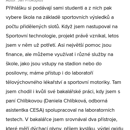
Autor: Jan Prokopius
Přihlášku si podávají sami studenti a z nich pak
vybere škola na základě sportovních výsledků a
počtu přidělených slotů. Když jsem nastupoval na
Sportovní technologie, projekt právě vznikal, letos
jsem v něm už potřetí. Asi největší pomoc jsou
finance, ale můžeme využívat i různé služby na
škole, jako jsou vstupy na stadion nebo do
posilovny, máme přístup i do laboratoří
tělovýchovného lékařství a sportovní motoriky. Tam
jsem chodil i kvůli své bakalářské práci, kdy jsem s
paní Chlíbkovou (Daniela Chlíbková, odborná
asistentka CESA) spolupracoval na laboratorních
testech. V bakalářce jsem srovnával dva přístroje,
které měří dýchací plyny, příjem kyslíku, výdej oxidu