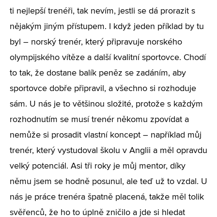
ti nejlepší trenéři, tak nevím, jestli se dá prorazit s
nějakým jiným přístupem. I když jeden příklad by tu
byl – norský trenér, který připravuje norského
olympijského vítěze a další kvalitní sportovce. Chodí
to tak, že dostane balík peněz se zadáním, aby
sportovce dobře připravil, a všechno si rozhoduje
sám. U nás je to většinou složité, protože s každým
rozhodnutím se musí trenér někomu zpovídat a
nemůže si prosadit vlastní koncept – například můj
trenér, který vystudoval školu v Anglii a měl opravdu
velký potenciál. Asi tři roky je můj mentor, díky
němu jsem se hodně posunul, ale teď už to vzdal. U
nás je práce trenéra špatně placená, takže měl tolik
svěřenců, že ho to úplně zničilo a jde si hledat