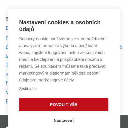
Související články:
Nastavení cookies a osobních
Byl jsem blázen, který všude jezdil na bruslích, říká
údajů
nadějný rychlobruslař
Soubory cookie používáme ke shromažďování
a analýze informací o výkonu a používání
Adam a Kateřina Chromí: Já byla zadýchaná, brácha
webu, zajištění fungování funkcí ze sociálních
se skoro nudil
médií a ke zlepšení a přizpůsobení obsahu a
Tři tréninky denně prokládá triatlonista Tomáš Kříž
reklam. Se souhlasem můžeme také předávat
marketingovým platformám některé osobní
studiem sportovních technologií
údaje pro marketingové účely.
Fotbal se dá hrát i analyzovat. Eliška Jordánková z
Zjistit více
VUT umí obojí
Petra Velová: Veslováním se mi splnil dětský sen
POVOLIT VŠE
Nastavení