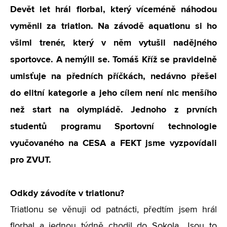
Devět let hrál florbal, který víceméně náhodou
vyměnil za triatlon. Na závodě aquatlonu si ho
všiml trenér, který v něm vytušil nadějného
sportovce. A nemýlil se. Tomáš Kříž se pravidelně
umisťuje na předních příčkách, nedávno přešel
do elitní kategorie a jeho cílem není nic menšího
než start na olympiádě. Jednoho z prvních
studentů programu Sportovní technologie
vyučovaného na CESA a FEKT jsme vyzpovídali
pro ZVUT.
Odkdy závodíte v triatlonu?
Triatlonu se věnuji od patnácti, předtím jsem hrál
florbal a jednou týdně chodil do Sokola. Jsou to