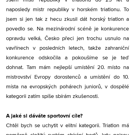
Jsem mistr republiky v triatlonu do 23 let a
naposledy mistr republiky v horském triatlonu. To
jsem si jen tak z hecu zkusil dát horský triatlon a
povedlo se. Na mezinárodní scéně je konkurence
opravdu velká, Česko přeci jen trochu usnulo na
vavřínech v posledních letech, takže zahraniční
konkurence odskočila a pokoušíme se je teď
dohnat. Tam mám nejlepší umístění 20. místo na
mistrovství Evropy dorostenců a umístění do 10.
místa na evropských pohárech juniorů, v dospělé
kategorii zatím spíše sbírám zkušenosti.
A jaké si dáváte sportovní cíle?
Chtěl bych se uchytit v elitní kategorii. Triatlon má