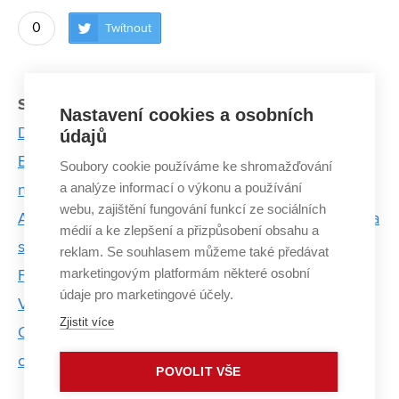
0
Twítnout
Související články:
Nastavení cookies a osobních
Dlouhá sezóna triatlonisty Tomáše Kříže
údajů
Byl jsem blázen, který všude jezdil na bruslích, říká
Soubory cookie používáme ke shromažďování
a analýze informací o výkonu a používání
nadějný rychlobruslař
webu, zajištění fungování funkcí ze sociálních
Adam a Kateřina Chromí: Já byla zadýchaná, brácha
médií a ke zlepšení a přizpůsobení obsahu a
se skoro nudil
reklam. Se souhlasem můžeme také předávat
marketingovým platformám některé osobní
Fotbal se dá hrát i analyzovat. Eliška Jordánková z
údaje pro marketingové účely.
VUT umí obojí
Zjistit více
Olympiádou se mi splnil celoživotní sen, na té příští
chci vyhrát, věří si kazašský lezec z VUT
POVOLIT VŠE