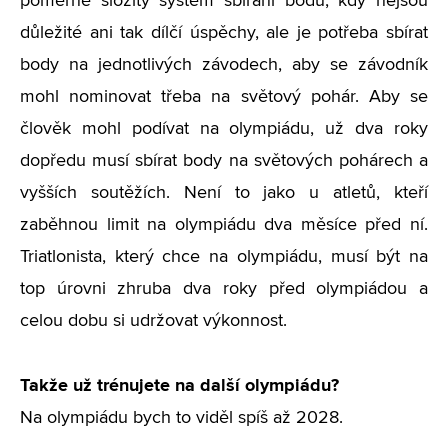
poměrně složitý systém sbírání bodů, kdy nejsou
důležité ani tak dílčí úspěchy, ale je potřeba sbírat
body na jednotlivých závodech, aby se závodník
mohl nominovat třeba na světový pohár. Aby se
člověk mohl podívat na olympiádu, už dva roky
dopředu musí sbírat body na světových pohárech a
vyšších soutěžích. Není to jako u atletů, kteří
zaběhnou limit na olympiádu dva měsíce před ní.
Triatlonista, který chce na olympiádu, musí být na
top úrovni zhruba dva roky před olympiádou a
celou dobu si udržovat výkonnost.
Takže už trénujete na další olympiádu?
Na olympiádu bych to viděl spíš až 2028.