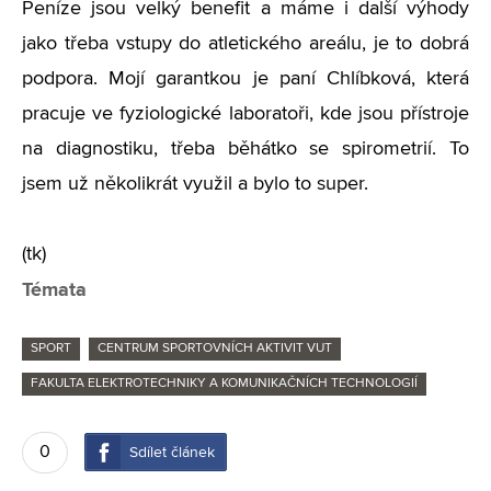
Peníze jsou velký benefit a máme i další výhody
jako třeba vstupy do atletického areálu, je to dobrá
podpora. Mojí garantkou je paní Chlíbková, která
pracuje ve fyziologické laboratoři, kde jsou přístroje
na diagnostiku, třeba běhátko se spirometrií. To
jsem už několikrát využil a bylo to super.
(tk)
Témata
SPORT
CENTRUM SPORTOVNÍCH AKTIVIT VUT
FAKULTA ELEKTROTECHNIKY A KOMUNIKAČNÍCH TECHNOLOGIÍ
0
Sdílet článek