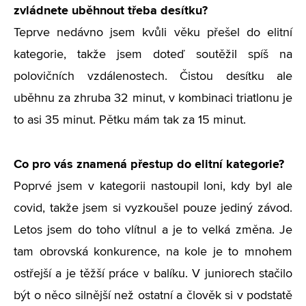
zvládnete uběhnout třeba desítku?
Teprve nedávno jsem kvůli věku přešel do elitní
kategorie, takže jsem doteď soutěžil spíš na
polovičních vzdálenostech. Čistou desítku ale
uběhnu za zhruba 32 minut, v kombinaci triatlonu je
to asi 35 minut. Pětku mám tak za 15 minut.
Co pro vás znamená přestup do elitní kategorie?
Poprvé jsem v kategorii nastoupil loni, kdy byl ale
covid, takže jsem si vyzkoušel pouze jediný závod.
Letos jsem do toho vlítnul a je to velká změna. Je
tam obrovská konkurence, na kole je to mnohem
ostřejší a je těžší práce v balíku. V juniorech stačilo
být o něco silnější než ostatní a člověk si v podstatě