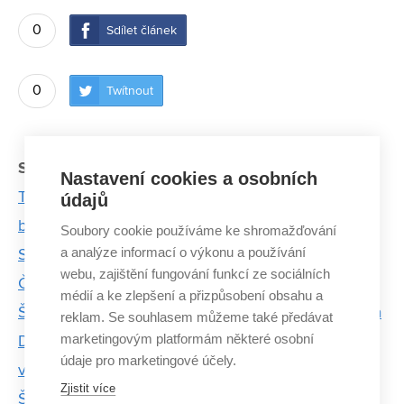
0
Sdílet článek
0
Twítnout
Související články:
Nastavení cookies a osobních
Tábory CESA: studenty lákají hory, absolventy
údajů
beachvolleyball
Soubory cookie používáme ke shromažďování
a analýze informací o výkonu a používání
Studenti VUT zvítězili na Akademickém mistrovství
webu, zajištění fungování funkcí ze sociálních
ČR v baseballu. Hráli spolu přitom poprvé
médií a ke zlepšení a přizpůsobení obsahu a
Šachy jsou stres za málo peněz, říká mladý šachista
reklam. Se souhlasem můžeme také předávat
marketingovým platformám některé osobní
Díky sportovnímu stipendiu může dvacetiletý
údaje pro marketingové účely.
vzpěrač z VUT trénovat devětkrát týdně
Zjistit více
Špičkové sportovní kluby mají týmy analytiků,