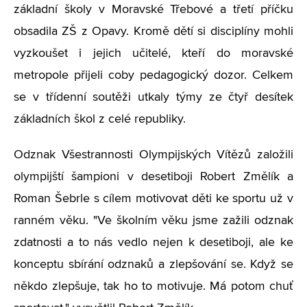
základní školy v Moravské Třebové a třetí příčku
obsadila ZŠ z Opavy. Kromě dětí si disciplíny mohli
vyzkoušet i jejich učitelé, kteří do moravské
metropole přijeli coby pedagogický dozor. Celkem
se v třídenní soutěži utkaly týmy ze čtyř desítek
základních škol z celé republiky.
Odznak Všestrannosti Olympijských Vítězů založili
olympijští šampioni v desetiboji Robert Změlík a
Roman Šebrle s cílem motivovat děti ke sportu už v
ranném věku. "Ve školním věku jsme zažili odznak
zdatnosti a to nás vedlo nejen k desetiboji, ale ke
konceptu sbírání odznaků a zlepšování se. Když se
někdo zlepšuje, tak ho to motivuje. Má potom chuť