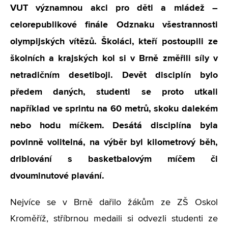
VUT významnou akci pro děti a mládež –
celorepublikové finále Odznaku všestrannosti
olympijských vítězů. Školáci, kteří postoupili ze
školních a krajských kol si v Brně změřili síly v
netradičním desetiboji. Devět disciplín bylo
předem daných, studenti se proto utkali
například ve sprintu na 60 metrů, skoku dalekém
nebo hodu míčkem. Desátá disciplína byla
povinně volitelná, na výběr byl kilometrový běh,
driblování s basketbalovým míčem či
dvouminutové plavání.
Nejvíce se v Brně dařilo žákům ze ZŠ Oskol
Kroměříž, stříbrnou medaili si odvezli studenti ze