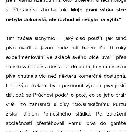
jsem varnu řízenou mikrokontrolérem a technologii
Moje první várka sice
si připravoval zhruba rok.
nebyla dokonalá, ale rozhodně nebyla na vylití
.“
Tím začala alchymie – jaký slad použít, jak silné
pivo uvařit a jakou bude mít barvu. Za tři roky
experimentování ve sklepě svého otce uvařil přes
stovku várek piv a dostal se do bodu, kdy mu vlastní
piva chutnala víc než některá komerčně dostupná.
Logickým krokem bylo posunout výrobu piva ještě
dál, což se Průchovi podařilo poté, co se jeho bratr
vrátil ze zahraničí a díky rekvalifikačnímu kurzu
získal diplom řemeslného sládka. Po založení
společnosti přestěhovali varnu piva do garáže