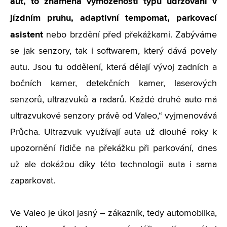
aut, to znamená vymoženosti typu udržování v
jízdním pruhu, adaptivní tempomat, parkovací
asistent
nebo brzdění před překážkami. Zabýváme
se jak senzory, tak i softwarem, který dává povely
autu. Jsou tu oddělení, která dělají vývoj zadních a
bočních kamer, detekčních kamer, laserových
senzorů, ultrazvuků a radarů. Každé druhé auto má
ultrazvukové senzory právě od Valeo,“ vyjmenovává
Průcha. Ultrazvuk využívají auta už dlouhé roky k
upozornění řidiče na překážku při parkování, dnes
už ale dokážou díky této technologii auta i sama
zaparkovat.
Ve Valeo je úkol jasný – zákazník, tedy automobilka,