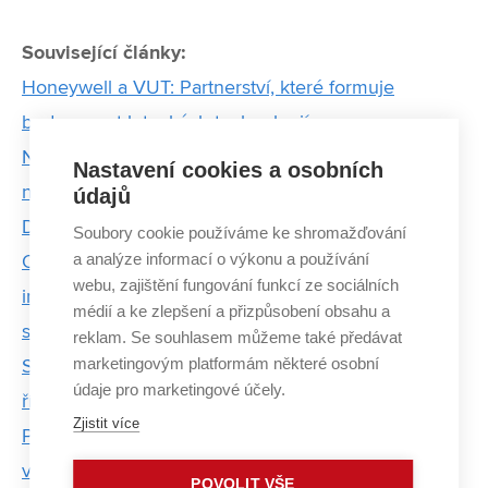
Související články:
Honeywell a VUT: Partnerství, které formuje
budoucnost leteckých technologií
Neměli jsme nic. Jen přemíru ambicí a spoustu
Nastavení cookies a osobních
naivity, říká zakladatel technologické společnosti
údajů
DIVELIT
Soubory cookie používáme ke shromažďování
a analýze informací o výkonu a používání
Od zvědavé holky s technikou v genech k
webu, zajištění fungování funkcí ze sociálních
inženýrce: Kateřina Mačišáková inspiruje budoucí
médií a ke zlepšení a přizpůsobení obsahu a
studující VUT
reklam. Se souhlasem můžeme také předávat
marketingovým platformám některé osobní
Správný čas na to začít podnikat je během vysoké,
údaje pro marketingové účely.
říká Radim Jančura
Zjistit více
Produkty musí řešit problémy zákazníků, tvrdí
vývojář Medinga
POVOLIT VŠE