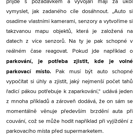
přijde s požadavkem a vývojáři mají za úkol
vymyslet, jak zadaného cíle dosáhnout. „Auto si
osadíme vlastními kamerami, senzory a vytvoříme si
takzvanou mapu objektů, která je založená na
datech z více senzorů. Na ty je pak schopné v
reálném čase reagovat. Pokud jde například o
parkování, je potřeba zjistit, kde je volné
parkovací místo.
Pak musí být auto schopné
vypočítat si úhly a zjistit, jaký nejmenší počet tahů
řadicí pákou potřebuje k zaparkování,“ udává jeden
z mnoha příkladů a zároveň dodává, že on sám se
momentálně věnuje především brzdění auta při
couvání, což se může hodit například při vyjíždění z
parkovacího místa před supermarketem.