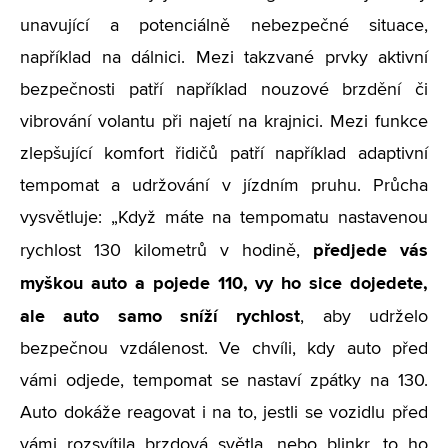
unavující a potenciálně nebezpečné situace,
například na dálnici. Mezi takzvané prvky aktivní
bezpečnosti patří například nouzové brzdění či
vibrování volantu při najetí na krajnici. Mezi funkce
zlepšující komfort řidičů patří například adaptivní
tempomat a udržování v jízdním pruhu. Průcha
vysvětluje: „Když máte na tempomatu nastavenou
předjede vás
rychlost 130 kilometrů v hodině,
myškou auto a pojede 110, vy ho sice dojedete,
ale auto samo sníží rychlost
, aby udrželo
bezpečnou vzdálenost. Ve chvíli, kdy auto před
vámi odjede, tempomat se nastaví zpátky na 130.
Auto dokáže reagovat i na to, jestli se vozidlu před
vámi rozsvítila brzdová světla, nebo blinkr, to ho