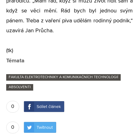
prarodičů. „Mám rád, když si můžu život řídit sám a
když se věci mění. Rád bych byl jednou svým
pánem. Třeba z vaření piva udělám rodinný podnik,“
uzavírá Jan Průcha.
(tk)
Témata
FAKULTA ELEKTROTECHNIKY A KOMUNIKAČNÍCH TECHNOLOGIÍ
ABSOLVENTI
0
Sdílet článek
0
Twítnout