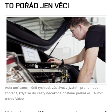
TO POŘÁD JEN VĚCI
Auta umí sama měnit rychlost, zůstávat v jízdním pruhu nebo
zabrzdit, když se do cesty nečekaně dostane překážka. | Autor:
archiv Valeo