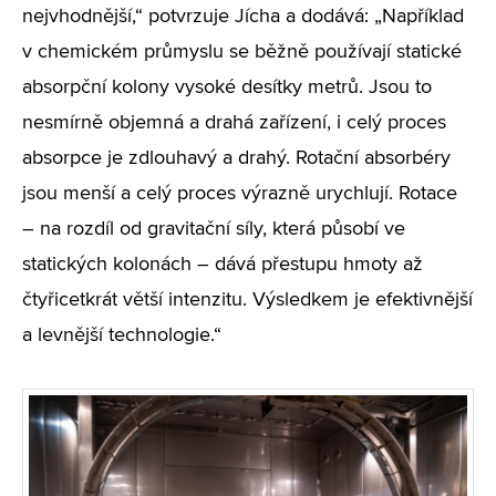
nejvhodnější,“ potvrzuje Jícha a dodává: „Například
v chemickém průmyslu se běžně používají statické
absorpční kolony vysoké desítky metrů. Jsou to
nesmírně objemná a drahá zařízení, i celý proces
absorpce je zdlouhavý a drahý. Rotační absorbéry
jsou menší a celý proces výrazně urychlují. Rotace
– na rozdíl od gravitační síly, která působí ve
statických kolonách – dává přestupu hmoty až
čtyřicetkrát větší intenzitu. Výsledkem je efektivnější
a levnější technologie.“