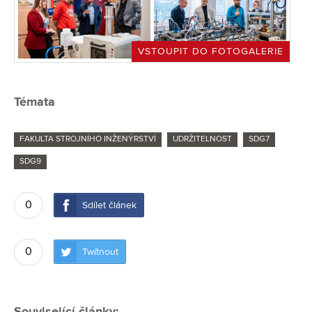
VSTOUPIT DO FOTOGALERIE
Témata
FAKULTA STROJNÍHO INŽENÝRSTVÍ
UDRŽITELNOST
SDG7
SDG9
0
Sdílet článek
0
Twítnout
Související články: