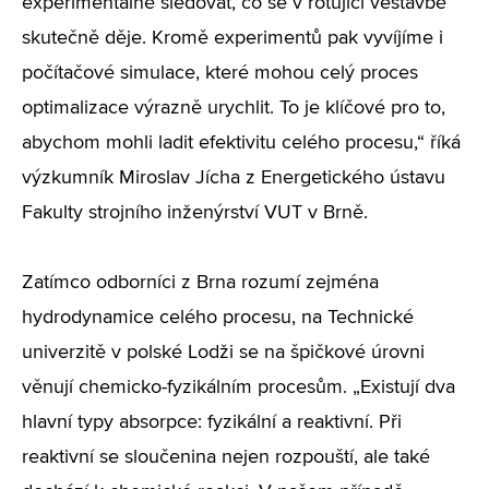
experimentálně sledovat, co se v rotující vestavbě
skutečně děje. Kromě experimentů pak vyvíjíme i
počítačové simulace, které mohou celý proces
optimalizace výrazně urychlit. To je klíčové pro to,
abychom mohli ladit efektivitu celého procesu,“ říká
výzkumník Miroslav Jícha z Energetického ústavu
Fakulty strojního inženýrství VUT v Brně.
Zatímco odborníci z Brna rozumí zejména
hydrodynamice celého procesu, na Technické
univerzitě v polské Lodži se na špičkové úrovni
věnují chemicko-fyzikálním procesům. „Existují dva
hlavní typy absorpce: fyzikální a reaktivní. Při
reaktivní se sloučenina nejen rozpouští, ale také