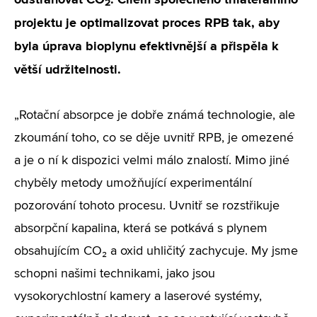
2
projektu je optimalizovat proces RPB tak, aby
byla úprava bioplynu efektivnější a přispěla k
větší udržitelnosti.
„Rotační absorpce je dobře známá technologie, ale
zkoumání toho, co se děje uvnitř RPB, je omezené
a je o ní k dispozici velmi málo znalostí. Mimo jiné
chyběly metody umožňující experimentální
pozorování tohoto procesu. Uvnitř se rozstřikuje
absorpční kapalina, která se potkává s plynem
obsahujícím CO₂ a oxid uhličitý zachycuje. My jsme
schopni našimi technikami, jako jsou
vysokorychlostní kamery a laserové systémy,