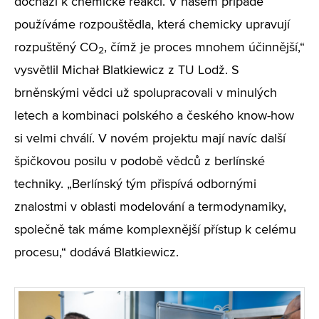
dochází k chemické reakci. V našem případě
používáme rozpouštědla, která chemicky upravují
rozpuštěný CO
, čímž je proces mnohem účinnější,“
2
vysvětlil Michał Blatkiewicz z TU Lodž. S
brněnskými vědci už spolupracovali v minulých
letech a kombinaci polského a českého know-how
si velmi chválí. V novém projektu mají navíc další
špičkovou posilu v podobě vědců z berlínské
techniky. „Berlínský tým přispívá odbornými
znalostmi v oblasti modelování a termodynamiky,
společně tak máme komplexnější přístup k celému
procesu,“ dodává Blatkiewicz.