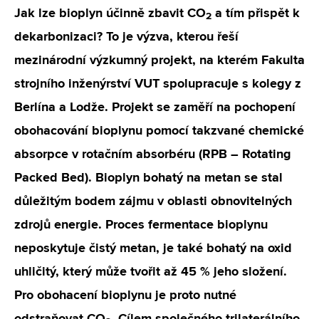
Jak lze bioplyn účinně zbavit CO
a tím přispět k
2
dekarbonizaci? To je výzva, kterou řeší
mezinárodní výzkumný projekt, na kterém Fakulta
strojního inženýrství VUT spolupracuje s kolegy z
Berlína a Lodže. Projekt se zaměří na pochopení
obohacování bioplynu pomocí takzvané chemické
absorpce v rotačním absorbéru (RPB – Rotating
Packed Bed). Bioplyn bohatý na metan se stal
důležitým bodem zájmu v oblasti obnovitelných
zdrojů energie. Proces fermentace bioplynu
neposkytuje čistý metan, je také bohatý na oxid
uhličitý, který může tvořit až 45 % jeho složení.
Pro obohacení bioplynu je proto nutné
odstraňovat CO
. Cílem společného trilaterálního