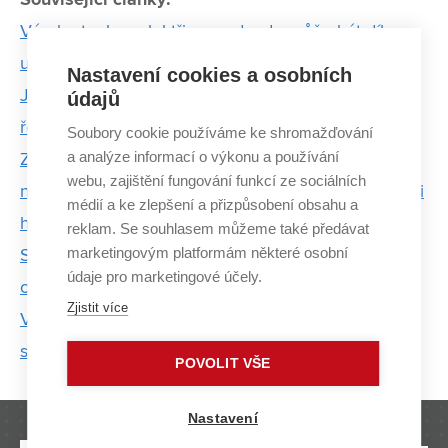
Výroba tepla a elektřiny z odpadu může být díky
umělé inteligenci výrazně efektivnější
Nastavení cookies a osobních
Jak určit znečištění ovzduší pouhým okem kamery
údajů
řeší odborníci z VUT
Soubory cookie používáme ke shromažďování
a analýze informací o výkonu a používání
Za vodu ještě kvalitnější. Technologie kavitace a
webu, zajištění fungování funkcí ze sociálních
nízkoteplotního plazmatu dočistí vodu od pesticidů i
médií a ke zlepšení a přizpůsobení obsahu a
hormonů
reklam. Se souhlasem můžeme také předávat
marketingovým platformám některé osobní
S recyklací odpadních vod z vinařství pomůže
údaje pro marketingové účely.
odparka
Zjistit více
Ve strojLABu roste zařízení, se kterým chtějí
studenti uspět v prestižní biotechnologické soutěži
POVOLIT VŠE
Nastavení