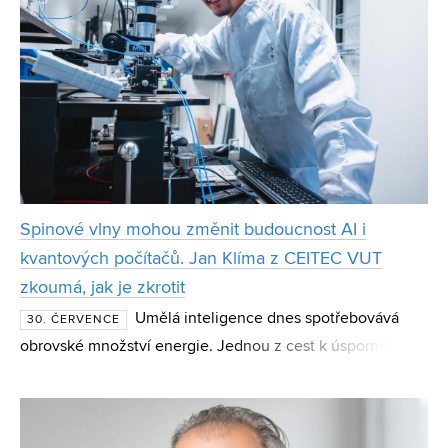
Spinové vlny mohou změnit budoucnost AI i
kvantových počítačů. Jan Klíma z CEITEC VUT
zkoumá, jak je zkrotit
Umělá inteligence dnes spotřebovává
30. ČERVENCE
obrovské množství energie. Jednou z cest k úspornějším
výpočtům mohou být spinové vlny – magnetické jevy,
které vědci zkoumají jako základ nové generace čipů i
kvan