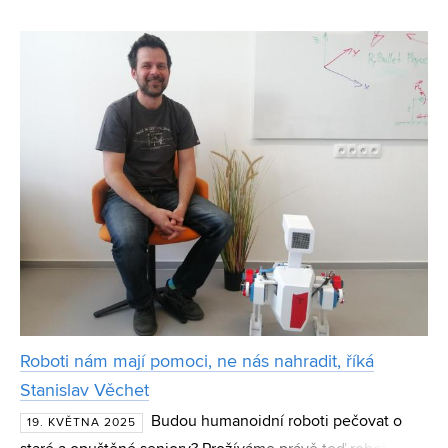
země, kde ulovit krátkodobé bydlení v realitní džungli
vyžaduje notnou dávku štěstí. S Pavlem Zikmundem z
Roboti nám mají pomoci, ne nás nahradit, říká
Stanislav Věchet
Budou humanoidní roboti pečovat o
19. KVĚTNA 2025