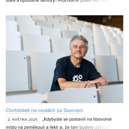
staré a opuštěné seniory? Prožíváme právě teď robotickou
revoluci? A není polidšťování robotů a umělé inteligence
„hraním si na boha“? I o tom jsme si v Laboratoři bi
Čtvrtstoletí na cestách za Sluncem
„Kdybyste se postavili na libovolné
2. KVĚTNA 2025
místo na zeměkouli a řekli si, že tam budete zatvrzele