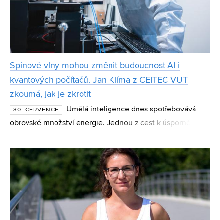
Spinové vlny mohou změnit budoucnost AI i
kvantových počítačů. Jan Klíma z CEITEC VUT
zkoumá, jak je zkrotit
Umělá inteligence dnes spotřebovává
30. ČERVENCE
obrovské množství energie. Jednou z cest k úspornějším
výpočtům mohou být spinové vlny – magnetické jevy,
které vědci zkoumají jako základ nové generace čipů i
kvan