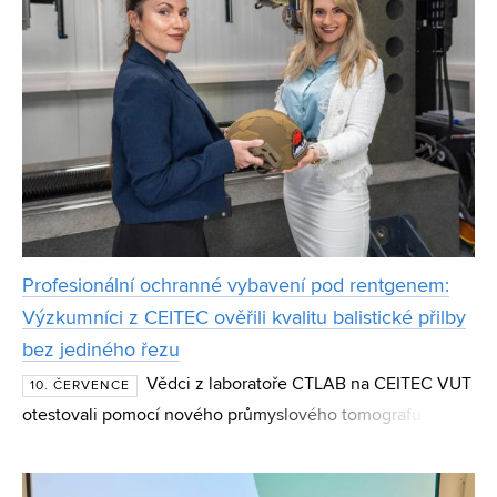
Profesionální ochranné vybavení pod rentgenem:
Výzkumníci z CEITEC ověřili kvalitu balistické přilby
bez jediného řezu
Vědci z laboratoře CTLAB na CEITEC VUT
10. ČERVENCE
otestovali pomocí nového průmyslového tomografu
balistickou přilbu Bastion od amerického výrobce Ballistic
Armor Co. Přístroj dokázal bez jediného zásahu zobrazi