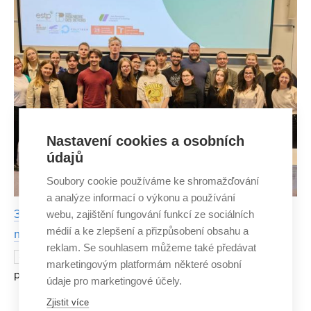
Nastavení cookies a osobních
údajů
Soubory cookie používáme ke shromažďování
a analýze informací o výkonu a používání
3D tisk betonu v praxi: studenti FAST VUT ovládli
webu, zajištění fungování funkcí ze sociálních
médií a ke zlepšení a přizpůsobení obsahu a
mezinárodní stáž ve Francii
reklam. Se souhlasem můžeme také předávat
Studenti Fakulty stavební VUT se v rámci
8. ČERVENCE
marketingovým platformám některé osobní
programu Erasmus+ zúčastnili mezinárodního BIP kurzu
údaje pro marketingové účely.
zaměřeného na 3D tisk betonu. Ve Francii si během
Zjistit více