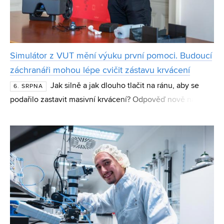
Simulátor z VUT mění výuku první pomoci. Budoucí
záchranáři mohou lépe cvičit zástavu krvácení
Jak silně a jak dlouho tlačit na ránu, aby se
6. SRPNA
podařilo zastavit masivní krvácení? Odpověď nově nabízí
simulátor tepenného a žilního krvácení CueBleed z
Fakulty strojního inženýrství VUT. Zařízení stud