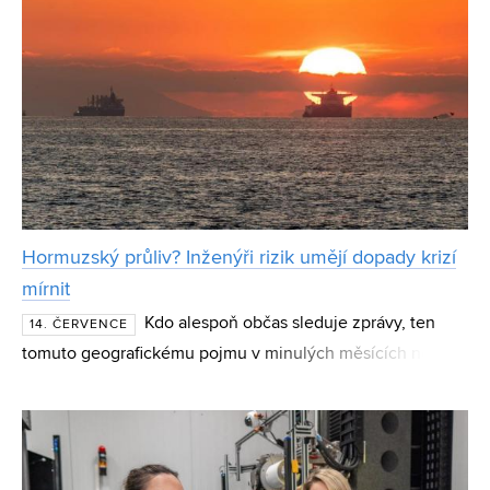
Hormuzský průliv? Inženýři rizik umějí dopady krizí
mírnit
Kdo alespoň občas sleduje zprávy, ten
14. ČERVENCE
tomuto geografickému pojmu v minulých měsících neměl
šanci uniknout. Hormuzský průliv, úžina oddělující Írán od
Arabského poloostrova, je nejdůležitější námořní t