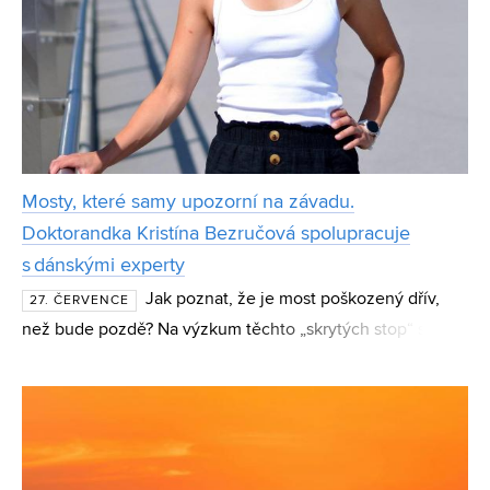
Mosty, které samy upozorní na závadu.
Doktorandka Kristína Bezručová spolupracuje
s dánskými experty
Jak poznat, že je most poškozený dřív,
27. ČERVENCE
než bude pozdě? Na výzkum těchto „skrytých stop“ se
zaměřuje doktorandka Kristína Bezručová z Ústavu
betonových a zděných konstrukcí (BZK) FAST VUT.
Výsledky jej