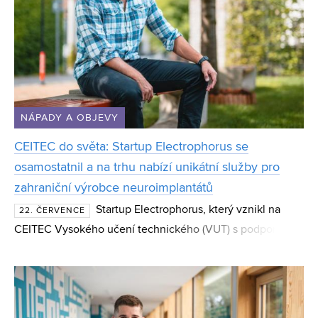
NÁPADY A OBJEVY
CEITEC do světa: Startup Electrophorus se
osamostatnil a na trhu nabízí unikátní služby pro
zahraniční výrobce neuroimplantátů
Startup Electrophorus, který vznikl na
22. ČERVENCE
CEITEC Vysokého učení technického (VUT) s podporou
programu CEITEC Innovation Accelerator, se osamostatnil
a dnes působí jako technologická společnost s mezináro