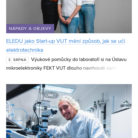
NÁPADY A OBJEVY
ELEDU jako Start-up VUT mění způsob, jak se učí
elektrotechnika
Výukové pomůcky do laboratoří si na Ústavu
3. SRPNA
mikroelektroniky FEKT VUT dlouho navrhovali sami. Z
téhle práce nakonec vznikl start-up ELEDU, který vyvíjí
elektronické výukové platformy Elabrix a pomáhá s