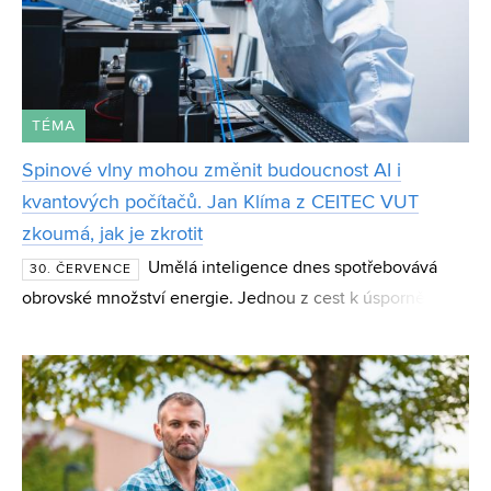
TÉMA
Spinové vlny mohou změnit budoucnost AI i
kvantových počítačů. Jan Klíma z CEITEC VUT
zkoumá, jak je zkrotit
Umělá inteligence dnes spotřebovává
30. ČERVENCE
obrovské množství energie. Jednou z cest k úspornějším
výpočtům mohou být spinové vlny – magnetické jevy,
které vědci zkoumají jako základ nové generace čipů i
kvan