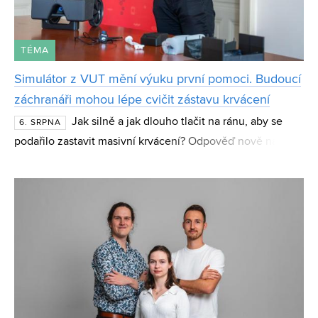
TÉMA
Simulátor z VUT mění výuku první pomoci. Budoucí
záchranáři mohou lépe cvičit zástavu krvácení
Jak silně a jak dlouho tlačit na ránu, aby se
6. SRPNA
podařilo zastavit masivní krvácení? Odpověď nově nabízí
simulátor tepenného a žilního krvácení CueBleed z
Fakulty strojního inženýrství VUT. Zařízení stud