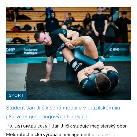
vrchol, po kterém „už to výš nejde“. Sama však s ú
SPORT
Student Jan Jilčík sbírá medaile v brazilském jiu-
jitsu a na grapplingových turnajích
Jan Jilčík studuje magisterský obor
13. LISTOPADU 2025
Elektrotechnická výroba a management a zároveň patří