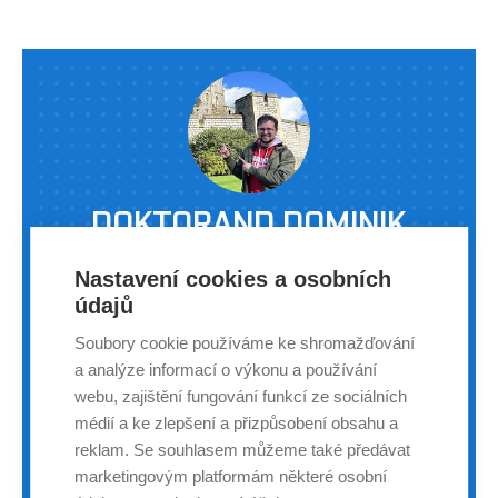
mezi nejlepší české závodníky ve své kategorii (blue belt,
77 kg) v brazilském jiu-jitsu. Za poslední půlrok zí
DOKTORAND DOMINIK
VESELÝ ZÍSKAL DÍKY STÁŽI V
Nastavení cookies a osobních
OXFORDU NOVÝ POHLED NA
údajů
VÝZKUM
Soubory cookie používáme ke shromažďování
a analýze informací o výkonu a používání
ZÁPISNÍK | DOMINIK VESELÝ | 31. KVĚTNA 2024
webu, zajištění fungování funkcí ze sociálních
médií a ke zlepšení a přizpůsobení obsahu a
Doktorand Ústavu chemie a technologie ochrany
reklam. Se souhlasem můžeme také předávat
životního prostředí Fakulty chemické VUT Dominik
marketingovým platformám některé osobní
Veselý nedávno absolvoval praktickou stáž v