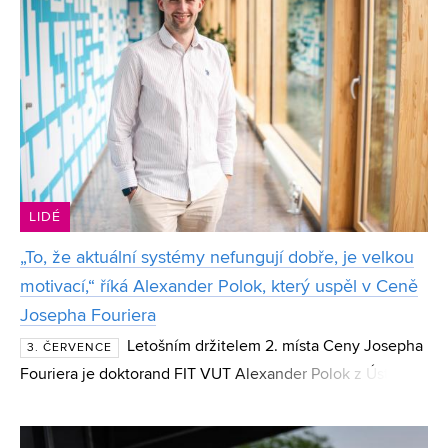
LIDÉ
„To, že aktuální systémy nefungují dobře, je velkou
motivací,“ říká Alexander Polok, který uspěl v Ceně
Josepha Fouriera
Letošním držitelem 2. místa Ceny Josepha
3. ČERVENCE
Fouriera je doktorand FIT VUT Alexander Polok z Ústavu
počítačové grafiky a multimédií. Polok, který si v soutěži
studentů doktorského studia v oboru počítačov