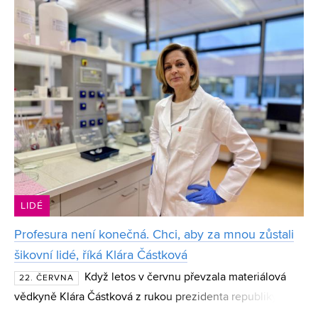
CESA VUT Eliška Jordánková se věnuje datové analýze,
stro
LIDÉ
Profesura není konečná. Chci, aby za mnou zůstali
šikovní lidé, říká Klára Částková
Když letos v červnu převzala materiálová
22. ČERVNA
vědkyně Klára Částková z rukou prezidenta republiky
profesorský dekret, mnozí ji varovali, že jde o kariérní