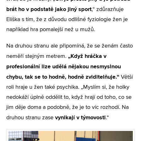
brát ho v podstatě jako jiný sport
,“ zdůrazňuje
Eliška s tím, že z důvodu odlišné fyziologie žen je
například hra pomalejší než u mužů.
Na druhou stranu ale připomíná, že se ženám často
„Když hráčka v
neměří stejným metrem.
profesionální lize udělá nějakou nesmyslnou
chybu, tak se to hodně, hodně zviditelňuje.“
Větší
roli hraje u žen také psychika. „Myslím si, že holky
nedokáží úplně oddělit to, když hrají od toho, co se
jim děje doma a podobně, že je to víc rozhodí. Na
vynikají v týmovosti
druhou stranu zase
.“