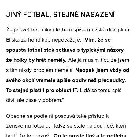
JINÝ FOTBAL, STEJNÉ NASAZENÍ
Že je svět techniky i fotbalu spíše mužská disciplína,
Vím, že se
Eliška za hendikep nepovažuje. „
spousta fotbalistek setkává s typickými názory,
že holky by hrát neměly.
Ale já musím říct, že jsem
Naopak jsem vždy od
s tím nikdy problém neměla.
svého okolí vnímala spíše obdiv než předsudky.
To stejné platí i pro oblast IT.
Lidé se tomu spíš
diví, ale zase v dobrém.“
Obecně se podle ní posouvá také přístup k
ženskému fotbalu, i když se stále najdou lidé, kteří
On je prostě jiný a je potřeba
tvrdí, že je hrozný. „