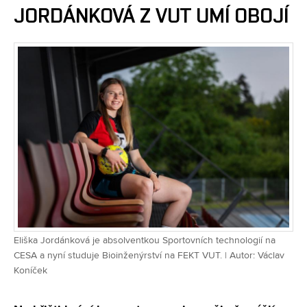
JORDÁNKOVÁ Z VUT UMÍ OBOJÍ
Eliška Jordánková je absolventkou Sportovních technologií na
CESA a nyní studuje Bioinženýrství na FEKT VUT. | Autor: Václav
Koníček