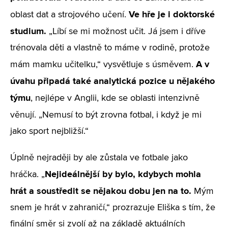
Ve hře je i doktorské
oblast dat a strojového učení.
studium.
„Líbí se mi možnost učit. Já jsem i dříve
trénovala děti a vlastně to máme v rodině, protože
A v
mám mamku učitelku,“ vysvětluje s úsměvem.
úvahu připadá také analytická pozice u nějakého
týmu
, nejlépe v Anglii, kde se oblasti intenzivně
věnují.
„Nemusí to být zrovna fotbal, i když je mi
jako sport nejbližší.“
Úplně nejraději by ale zůstala ve fotbale jako
Nejideálnější by bylo, kdybych mohla
hráčka. „
hrát a soustředit se nějakou dobu jen na to.
Mým
snem je hrát v zahraničí,“ prozrazuje Eliška s tím, že
finální směr si zvolí až na základě aktuálních