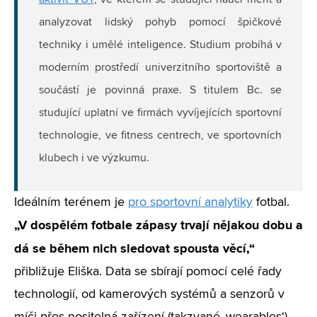
aktivit VUT
, ve kterém se studující naučí měřit a
analyzovat lidský pohyb pomocí špičkové
techniky i umělé inteligence. Studium probíhá v
moderním prostředí univerzitního sportoviště a
součástí je povinná praxe. S titulem Bc. se
studující uplatní ve firmách vyvíjejících sportovní
technologie, ve fitness centrech, ve sportovních
klubech i ve výzkumu.
Ideálním terénem je
pro sportovní analytiky
fotbal.
„V dospělém fotbale zápasy trvají nějakou dobu a
dá se během nich sledovat spousta věcí,“
přibližuje Eliška. Data se sbírají pomocí celé řady
technologií, od kamerových systémů a senzorů v