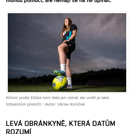
mohou pomoct, ale nemají se na ně upínat.
“
Klíčem podle Eliška není data jen sbírat, ale umět je také
fotbalistům přeložit. | Autor: Václav Koníček
LEVÁ OBRÁNKYNĚ, KTERÁ DATŮM
ROZUMÍ