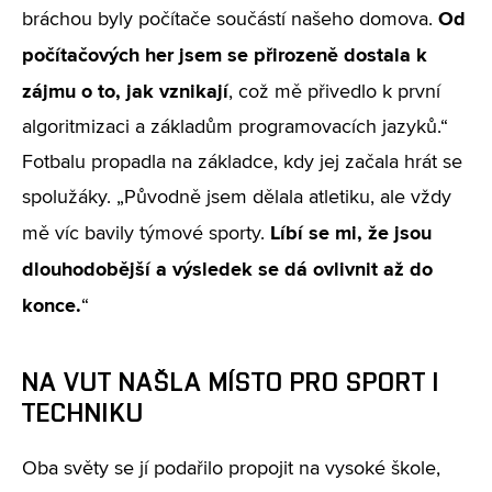
Od
bráchou byly počítače součástí našeho domova.
počítačových her jsem se přirozeně dostala k
zájmu o to, jak vznikají
, což mě přivedlo k první
algoritmizaci a základům programovacích jazyků.“
Fotbalu propadla na základce, kdy jej začala hrát se
spolužáky. „Původně jsem dělala atletiku, ale vždy
Líbí se mi, že jsou
mě víc bavily týmové sporty.
dlouhodobější a výsledek se dá ovlivnit až do
konce.
“
NA VUT NAŠLA MÍSTO PRO SPORT I
TECHNIKU
Oba světy se jí podařilo propojit na vysoké škole,