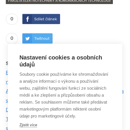
FAKULTA ELEKTROTECHNIKY A KOMUNIKAČNÍCH TECHNOLOGIÍ
0
Sdílet článek
0
Twítnout
Nastavení cookies a osobních
Související články:
údajů
Byl jsem blázen, který všude jezdil na bruslích, říká
Soubory cookie používáme ke shromažďování
a analýze informací o výkonu a používání
nadějný rychlobruslař
webu, zajištění fungování funkcí ze sociálních
Adam a Kateřina Chromí: Já byla zadýchaná, brácha
médií a ke zlepšení a přizpůsobení obsahu a
se skoro nudil
reklam. Se souhlasem můžeme také předávat
marketingovým platformám některé osobní
Dlouhá sezóna triatlonisty Tomáše Kříže
údaje pro marketingové účely.
Tři tréninky denně prokládá triatlonista Tomáš Kříž
Zjistit více
studiem sportovních technologií