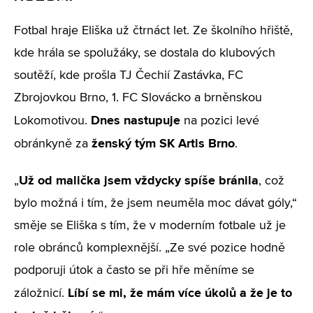
Fotbal hraje Eliška už čtrnáct let. Ze školního hřiště,
kde hrála se spolužáky, se dostala do klubových
soutěží, kde prošla TJ Čechií Zastávka, FC
Zbrojovkou Brno, 1. FC Slovácko a brněnskou
Dnes nastupuje
Lokomotivou.
na pozici levé
ženský tým SK Artis Brno
obránkyně za
.
Už od malička jsem vždycky spíše bránila
„
, což
bylo možná i tím, že jsem neuměla moc dávat góly,“
směje se Eliška s tím, že v moderním fotbale už je
role obránců komplexnější. „Ze své pozice hodně
podporuji útok a často se při hře měníme se
Líbí se mi, že mám více úkolů a že je to
záložnicí.