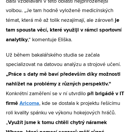
další vzdělávání v této oblasti nejpřirozenější
volbou. „Je tam hodně vyloženě medicínských
je
témat, která mě až tolik nezajímají, ale zároveň
tam spousta věcí, které využiji v rámci sportovní
analytiky
,“ komentuje Eliška.
Už během bakalářského studia se začala
specializovat na datovou analýzu a strojové učení.
„Práce s daty mě baví především díky možnosti
nahlížet na problémy z různých perspektiv.“
při brigádě v IT
Konkrétní zaměření se v ní utvrdilo
firmě
Aricoma
, kde se dostala k projektu řešícímu
roli kvality spánku ve výkonu hokejových hráčů.
Využít jsme k tomu chtěli chytrý náramek
„