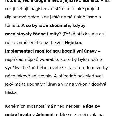
fotbalu, technologiím nebo jejich kombinaci.
Příští
rok ji čekají magisterské státnice a také projekt
diplomové práce, kde ještě nemá úplně jasno o
A co by ráda zkoumala, kdyby
tématu.
neexistovaly žádné limity?
„Těžká otázka, ale asi
Nějakou
něco zaměřeného na ‚hlavu‘.
implementaci monitoringu kognitivní únavy
–
například nějaké wearable, které by bylo možné
využívat běžně během zátěže. Nevím o tom, že by
něco takové existovalo. A případně pak sledovat
jaký má ta kognitivní únava vliv na výkon,“ dodává
Eliška.
Ráda by
Kariérních možností má hned několik.
pokračovala v Aricomě
a dále se zaměřovala na