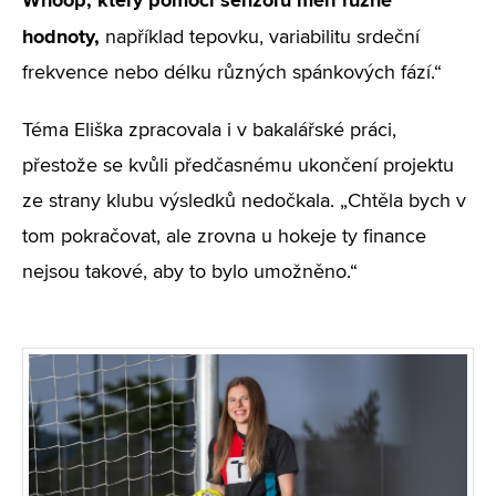
Whoop, který pomocí senzorů měří různé
hodnoty,
například tepovku, variabilitu srdeční
frekvence nebo délku různých spánkových fází.“
Téma Eliška zpracovala i v bakalářské práci,
přestože se kvůli předčasnému ukončení projektu
ze strany klubu výsledků nedočkala. „Chtěla bych v
tom pokračovat, ale zrovna u hokeje ty finance
nejsou takové, aby to bylo umožněno.“