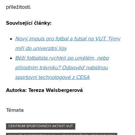
příležitostí.
Související články:
Nový impuls pro fotbal a futsal na VUT. Týmy
míří do univerzitní ligy
Běží fotbalista rychleji po umělém, nebo
přírodním trávníku? Odpověď nabídnou
sportovní technologové z CESA
Autorka: Tereza Walsbergerová
Témata
CENTRUM SPORTOVNÍCH AKTIVIT VUT