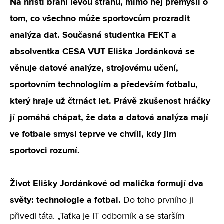
Na hřišti brání levou stranu, mimo něj přemýšlí o
tom, co všechno může sportovcům prozradit
analýza dat. Současná studentka FEKT a
absolventka CESA VUT Eliška Jordánková se
věnuje datové analýze, strojovému učení,
sportovním technologiím a především fotbalu,
který hraje už čtrnáct let. Právě zkušenost hráčky
jí pomáhá chápat, že data a datová analýza mají
ve fotbale smysl teprve ve chvíli, kdy jim
sportovci rozumí.
Život Elišky Jordánkové od malička formují dva
světy: technologie a fotbal.
Do toho prvního ji
přivedl táta. „Taťka je IT odborník a se starším