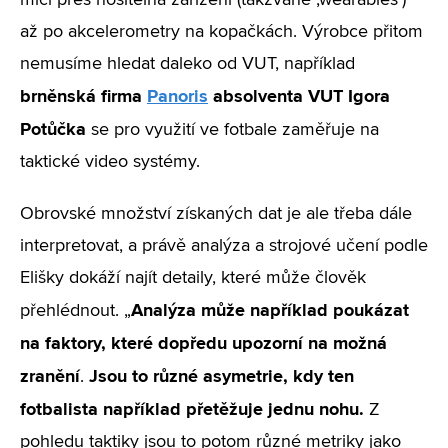
míči přes nositelná zařízení (takzvané ‚wearables‘)
až po akcelerometry na kopačkách. Výrobce přitom
nemusíme hledat daleko od VUT, například
brněnská firma
Panoris
absolventa VUT Igora
Potůčka
se pro využití ve fotbale zaměřuje na
taktické video systémy.
Obrovské množství získaných dat je ale třeba dále
interpretovat, a právě analýza a strojové učení podle
Elišky dokáží najít detaily, které může člověk
Analýza může například poukázat
přehlédnout. „
na faktory, které dopředu upozorní na možná
zranění
Jsou to různé asymetrie, kdy ten
.
fotbalista například přetěžuje jednu nohu.
Z
pohledu taktiky jsou to potom různé metriky jako