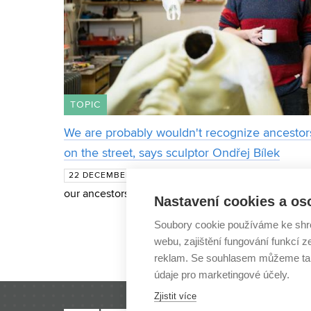
TOPIC
We are probably wouldn't recognize ancestors
on the street, says sculptor Ondřej Bílek
Thanks to the work of sculpto
22 DECEMBER 2022
our ancestors face to face in museums. Together w
Nastavení cookies a os
Vaníčková, they reconstruct the faces of people who 
Soubory cookie používáme ke shr
webu, zajištění fungování funkcí z
reklam. Se souhlasem můžeme tak
údaje pro marketingové účely.
Zjistit více