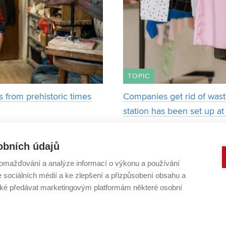
TOPIC
 from prehistoric times
Companies get rid of waste
station has been set up a
r Ondřej Bílek, we can meet
A space wher
1 MARCH 2022
ith anthropologist Eva
for their work and to consult a
obních údajů
lived in our territ
where companies can donate 
omažďování a analýze informací o výkonu a používání
e sociálních médií a ke zlepšení a přizpůsobení obsahu a
Page 2/2
«
1
2
é předávat marketingovým platformám některé osobní