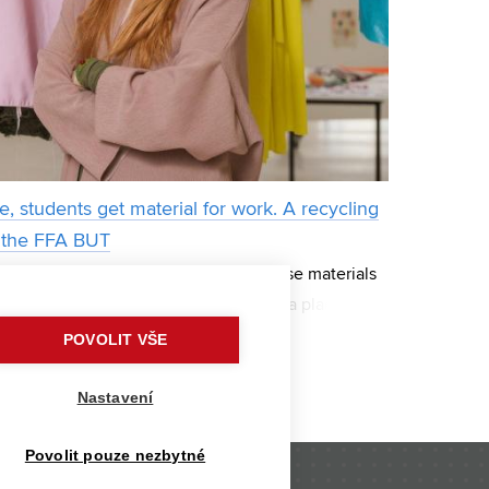
, students get material for work. A recycling
t the FFA BUT
e students can come for free to choose materials
bout their artistic intentions. It is also a place
surpluses that would probably
POVOLIT VŠE
Nastavení
Povolit pouze nezbytné