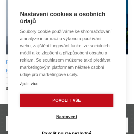
Nastavení cookies a osobních
údajů
Soubory cookie používáme ke shromažďování
a analýze informací o výkonu a používání
webu, zajištění fungování funkcí ze sociálních
médií a ke zlepšení a přizpůsobení obsahu a
reklam. Se souhlasem můžeme také předávat
Preventing Lubricant Loss in Space: ESA-Backed
marketingovým platformám některé osobní
Research Moves Toward Orbit
údaje pro marketingové účely.
How can lubricant evaporation in the vacuum of
12 MAY
Zjistit více
space be prevented from damaging sensitive satellite
components? During his doctoral studies at the Faculty of
POVOLIT VŠE
Mechanical Engineering, Josef Pouzar set o
Nastavení
Povolit pouze nezbytné