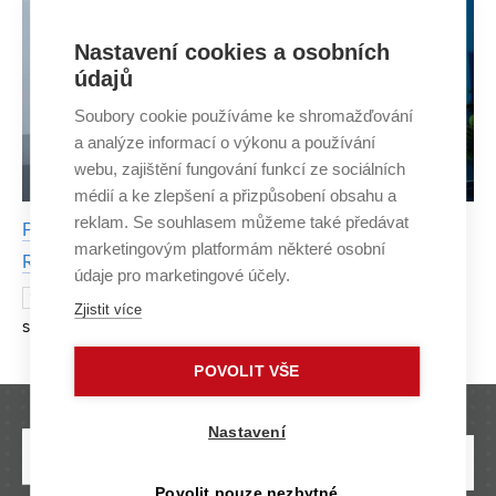
Nastavení cookies a osobních
údajů
Soubory cookie používáme ke shromažďování
a analýze informací o výkonu a používání
webu, zajištění fungování funkcí ze sociálních
médií a ke zlepšení a přizpůsobení obsahu a
reklam. Se souhlasem můžeme také předávat
Preventing Lubricant Loss in Space: ESA-Backed
marketingovým platformám některé osobní
Research Moves Toward Orbit
údaje pro marketingové účely.
How can lubricant evaporation in the vacuum of
12 MAY
Zjistit více
space be prevented from damaging sensitive satellite
components? During his doctoral studies at the Faculty of
POVOLIT VŠE
Mechanical Engineering, Josef Pouzar set o
Nastavení
Povolit pouze nezbytné