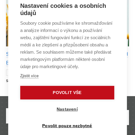
Nastavení cookies a osobních
údajů
Soubory cookie používáme ke shromažďování
a analýze informací o výkonu a používání
webu, zajištění fungování funkcí ze sociálních
médií a ke zlepšení a přizpůsobení obsahu a
reklam. Se souhlasem můžeme také předávat
Sport taught me not to give up, says student of FCH
marketingovým platformám některé osobní
BUT Kateřina Provazníková
údaje pro marketingové účely.
Chemistry and volleyball – two
18 NOVEMBER 2025
Zjistit více
seemingly different worlds that student of Faculty of
Chemistry BUT Kateřina Provazníková holds firmly in her
POVOLIT VŠE
hands. In the interview, she talks about how she manages
to
Nastavení
Povolit pouze nezbytné