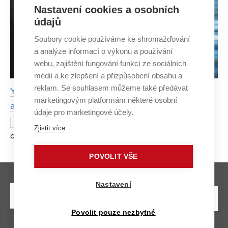
Nastavení cookies a osobních
údajů
Soubory cookie používáme ke shromažďování
a analýze informací o výkonu a používání
webu, zajištění fungování funkcí ze sociálních
médií a ke zlepšení a přizpůsobení obsahu a
reklam. Se souhlasem můžeme také předávat
YSpace succeeds in prestigious ESA programme
marketingovým platformám některé osobní
and heads to space
údaje pro marketingové účely.
International Day of Human Space Flight
11 APRIL 2025
Zjistit více
commemorates the beginning of the space era for
humanity and celebrates the remarkable achievements of
POVOLIT VŠE
experts who have pushed the boundaries of human
knowledge
Nastavení
Povolit pouze nezbytné