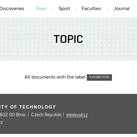
Discoveries
Topic
Sport
Faculties
Journal
TOPIC
All documents with the label
EXHIBITION
ITY OF TECHNOLOGY
 602 00 Brno | Czech Republic |
www.vut.cz
cz