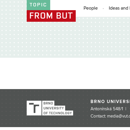
TOPIC
People
Ideas and 
FROM BUT
BRNO UNIVERS
Antonínská 548/1 |
Contact: media@vut.