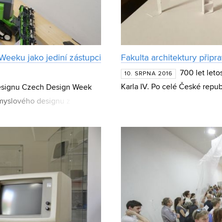
Weeku jako jediní zástupci
Fakulta architektury připra
700 let let
10. SRPNA 2016
Karla IV. Po celé České republ
designu Czech Design Week
se věnovaly právě tomuto pa
ůmyslového designu z Fakulty
řihlášených vystavova