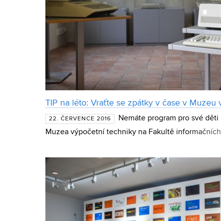
TIP na léto: Vraťte se zpátky v čase v Muzeu 
Nemáte program pro své děti
22. ČERVENCE 2016
Muzea výpočetní techniky na Fakultě informačních 
můžete zavzpomínat, jaké byly ještě před pár desítk