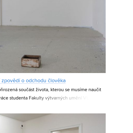
ní zpovědí o odchodu člověka
přirozená součást života, kterou se musíme naučit
 práce studenta Fakulty výtvarných umění VUT v
ýstava Loučení, se kterou absolvoval bak