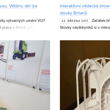
ou. Většinu děl lze
Interaktivní vědecká show 
stovky Brňanů
ulty výtvarných umění VUT
Začátek bř
22. BŘEZNA 2017
né práce v Domě pánů z
Stovky návštěvníků si v inter
 prezentovanými pracemi nají
realitou vyzkoušely zajímavé 