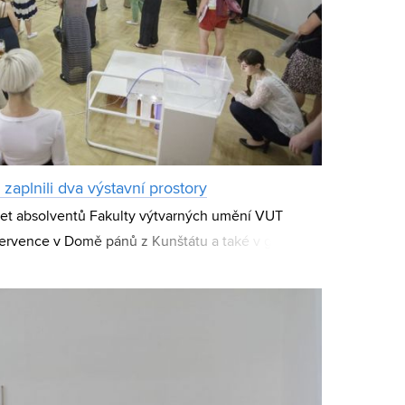
zaplnili dva výstavní prostory
cet absolventů Fakulty výtvarných umění VUT
července v Domě pánů z Kunštátu a také v galerii
rmačních technologií. Právě letošní velk