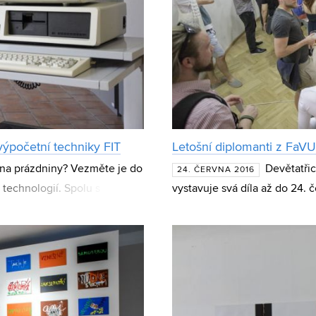
výpočetní techniky FIT
Letošní diplomanti z FaVU 
 na prázdniny? Vezměte je do
Devětatři
24. ČERVNA 2016
technologií. Spolu s nimi
vystavuje svá díla až do 24. 
ami let největší t
Starý pivovar na Fakultě info