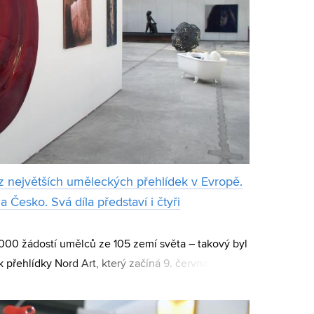
 z největších uměleckých přehlídek v Evropě.
a Česko. Svá díla představí i čtyři
000 žádostí umělců ze 105 zemí světa – takový byl
k přehlídky Nord Art, který začíná 9. června.
ně koná na severu Německa, ve městec