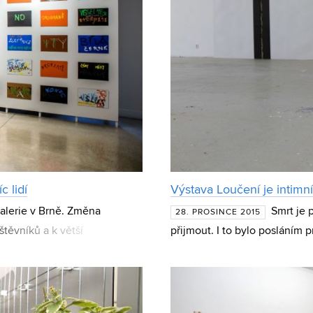
c lidí
Výstava Loučení je intim
galerie v Brně. Změna
Smrt je 
28. PROSINCE 2015
těvníků a k větší
přijmout. I to bylo posláním
gie programu insituce či ko
Brně Tomáše Prokopa. Jeho v