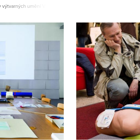
jsou kov a sklo. Nabízí souhr
y výtvarných umění VUT.
olventka FAVU získala