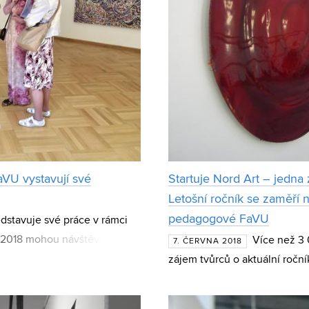
aVU vystavují své
Startuje Nord Art – jedna
Letošní ročník se zaměří n
pedagogové FaVU
dstavuje své práce v rámci
 2018 mohou návštěvníci
Více než 3 
7. ČERVNA 2018
studentů Fakulty výtvarn
zájem tvůrců o aktuální roční
Prestižní akce se již tradič