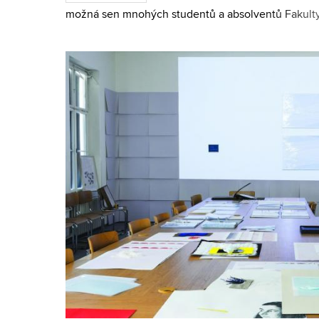
možná sen mnohých studentů a absolventů Fakult
Marii Štindlové se tento sen splnil. Jako první abs