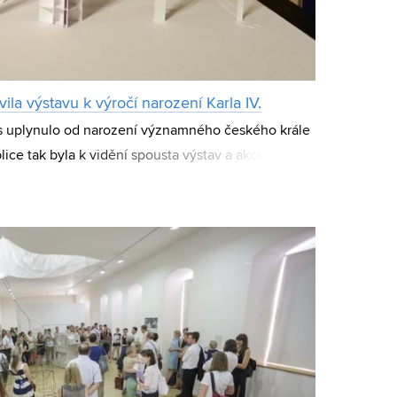
vila výstavu k výročí narození Karla IV.
os uplynulo od narození významného českého krále
ice tak byla k vidění spousta výstav a akcí, které
novníkovi a jeho době. Jednu z n