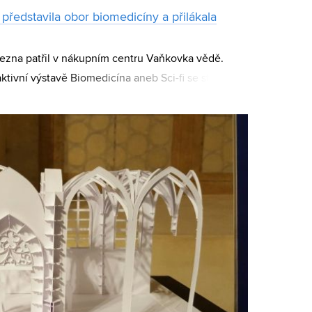
představila obor biomedicíny a přilákala
ezna patřil v nákupním centru Vaňkovka vědě.
aktivní výstavě Biomedicína aneb Sci-fi se stává
technologie, které přispívají ke zkval