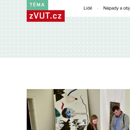
TÉMA
Lidé
Nápady a ob
zVUT.cz