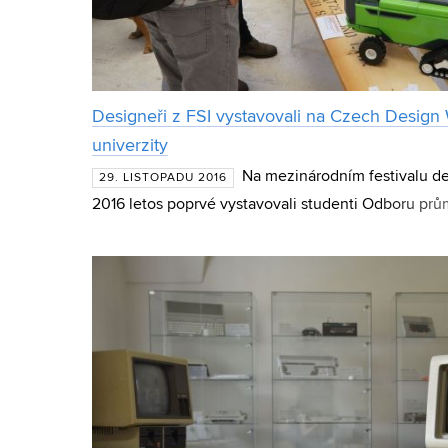
Designeři z FSI vystavovali na Czech Design 
univerzity
Na mezinárodním festivalu 
29. LISTOPADU 2016
2016 letos poprvé vystavovali studenti Odboru pr
strojního inženýrství VUT v Brně. Z více než 150 p