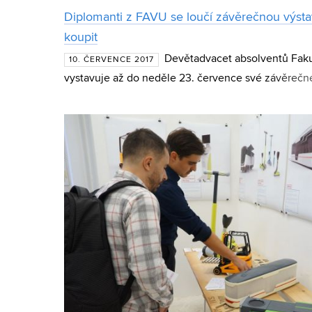
Diplomanti z FAVU se loučí závěrečnou výstav
koupit
Devětadvacet absolventů Fak
10. ČERVENCE 2017
vystavuje až do neděle 23. července své závěreč
Kunštátu v Brně. Kromě obrazů či plastik lze mezi