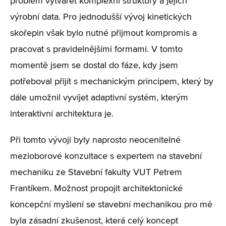
problém vytvářet komplexní struktury a jejich
výrobní data. Pro jednodušší vývoj kinetických
skořepin však bylo nutné přijmout kompromis a
pracovat s pravidelnějšími formami. V tomto
momentě jsem se dostal do fáze, kdy jsem
potřeboval přijít s mechanickým principem, který by
dále umožnil vyvíjet adaptivní systém, kterým
interaktivní architektura je.
Při tomto vývoji byly naprosto neocenitelné
mezioborové konzultace s expertem na stavební
mechaniku ze Stavební fakulty VUT Petrem
Frantíkem. Možnost propojit architektonické
koncepční myšlení se stavební mechanikou pro mě
byla zásadní zkušenost, která celý koncept