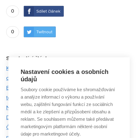
0
Sdílet článek
0
Twítnout
Související články:
Když máte fištróna, postavíte z hlíny i šestipodlažní
Nastavení cookies a osobních
dům, říká Zdeněk Vejpustek z FA VUT
údajů
BIOM Research Project: Architekti z VUT budou
Soubory cookie používáme ke shromažďování
a analýze informací o výkonu a používání
testovat technologii, která může uživit celá města
webu, zajištění fungování funkcí ze sociálních
Novinka z VUT na veletrhu Gaudeamus Brno:
médií a ke zlepšení a přizpůsobení obsahu a
Dřevostavba s mraky nápadů
reklam. Se souhlasem můžeme také předávat
marketingovým platformám některé osobní
Česko budoucnosti. Mladí architekti představili více
údaje pro marketingové účely.
než stovku netradičních nápadů