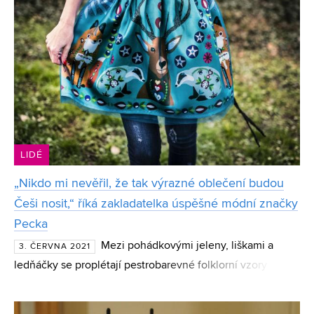
LIDÉ
„Nikdo mi nevěřil, že tak výrazné oblečení budou
Češi nosit,“ říká zakladatelka úspěšné módní značky
Pecka
Mezi pohádkovými jeleny, liškami a
3. ČERVNA 2021
ledňáčky se proplétají pestrobarevné folklorní vzory
doplněné třeba o macešky. Šaty, mikiny či kabáty
jihomoravské módní značky Pecka nelze na ulici