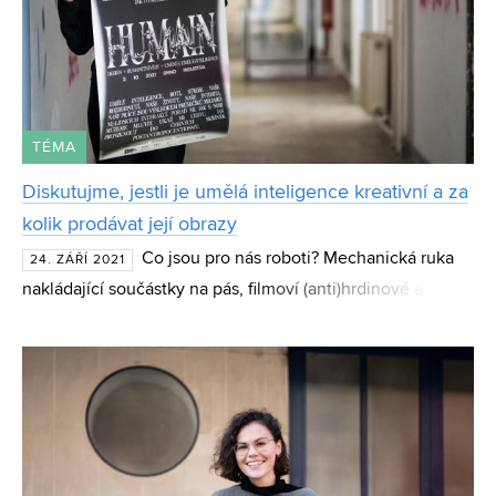
TÉMA
Diskutujme, jestli je umělá inteligence kreativní a za
kolik prodávat její obrazy
Co jsou pro nás roboti? Mechanická ruka
24. ZÁŘÍ 2021
nakládající součástky na pás, filmoví (anti)hrdinové a stroje
podobné lidem, kteří s námi rozmlouvají u kávy. Dokážou
ale stroje vytvářet originální umění? Vním