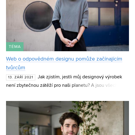
TÉMA
Web o odpovědném designu pomůže začínajícím
tvůrcům
Jak zjistím, jestli můj designový výrobek
13. ZÁŘÍ 2021
není zbytečnou zátěží pro naši planetu? A jsou všechny
produkty označené jako zelené opravdu zelené? Těmito a
mnoha dalšími otázkami se zabývala čerstvá absol