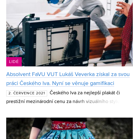
LIDÉ
Absolvent FaVU VUT Lukáš Veverka získal za svou
práci Českého lva. Nyní se věnuje gamifikaci
Českého lva za nejlepší plakát či
2. ČERVENCE 2021
prestižní mezinárodní cenu za návrh vizuálního stylu pro
ČT4 Sport získal absolvent FaVU Lukáš Veverka. Ten se
dnes věnuje kromě návrhů jednotné vizuální identity fil