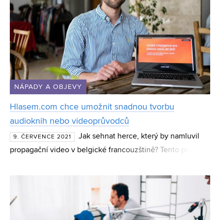
NÁPADY A OBJEVY
Hlasem.com chce umožnit snadnou tvorbu
audioknih nebo videoprůvodců
Jak sehnat herce, který by namluvil
9. ČERVENCE 2021
propagační video v belgické francouzštině? Tento problém
nyní odpadá díky novému nástroji www.hlasem.com, za
kterým stojí čerstvý absolvent FaVU Šimon Bařák. Protož