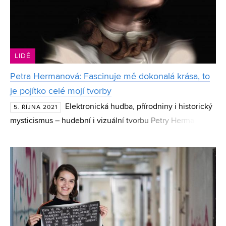
LIDÉ
Petra Hermanová: Fascinuje mě dokonalá krása, to
je pojítko celé mojí tvorby
Elektronická hudba, přírodniny i historický
5. ŘÍJNA 2021
mysticismus – hudební i vizuální tvorbu Petry Hermanové
ovlivňuje celá řada různorodých prvků. Jejich pojítkem je
podle absolventky FaVU VUT dokonalá krása.