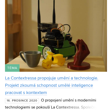
přehlédnout. Zak
TÉMA
La Contextressa propojuje umění a technologie.
Projekt zkoumá schopnost umělé inteligence
pracovat s kontextem
O propojení umění s moderními
16. PROSINCE 2020
technologiemi se pokouší La Contextressa. Společný