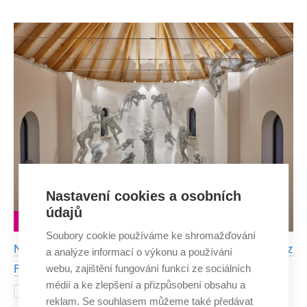
projekt Fakulty elektrotechniky a komunikačních
technologií VUT a Fakulty výtvarných umění VUT
představuje zařízení, kt
Nastavení cookies a osobních
údajů
LIDÉ
Soubory cookie používáme ke shromažďování
Na oltáři kostela ve Slavětíně levitují díky sochařce z
a analýze informací o výkonu a používání
webu, zajištění fungování funkcí ze sociálních
FaVU andělé z drátů
médií a ke zlepšení a přizpůsobení obsahu a
Slavětín na Trutnovsku se stal v
1. PROSINCE 2020
reklam. Se souhlasem můžeme také předávat