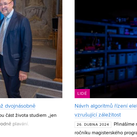
LIDÉ
y až dvojnásobně
Návrh algoritmů řízení el
vzrušující záležitost
ou část života studiem „jen
vodně plavání.
Přinášíme
26. DUBNA 2024
maturitě z fyziky, od kter
ročníku magisterského progr