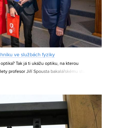
hniku ve službách fyziky
 optika? Tak já ti ukážu optiku, na kterou
lety profesor Jiří Spousta bakalářskému studentovi
l pravdu. Lukáš je dnes držitelem stipe