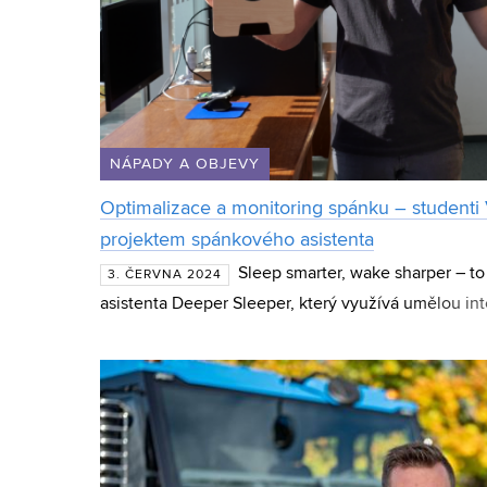
NÁPADY A OBJEVY
Optimalizace a monitoring spánku – studenti 
projektem spánkového asistenta
Sleep smarter, wake sharper – t
3. ČERVNA 2024
asistenta Deeper Sleeper, který využívá umělou int
biologických hodin ke zkvalitnění spánku. Na vývo