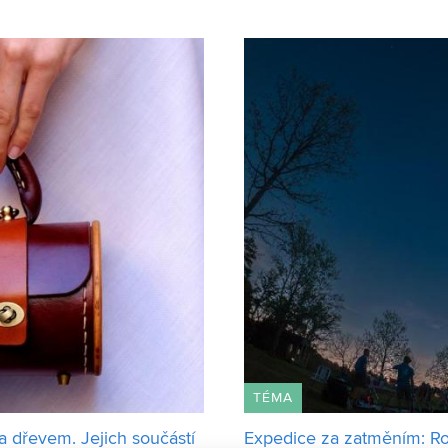
elektrotechniky a komunikačn
TÉMA
 dřevem. Jejich součástí
Expedice za zatměním: Ro