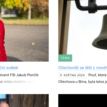
TÉMA
ční svátek
Ořechovští se těší z novéh
olvent FSI Jakub Pončík
Pouť, která
9. KVĚTNA 2024
kal místo ředitele výzkumu a
Ořechova u Brna, byla letos 
ou automobilk
zvonici, která připomíná 790