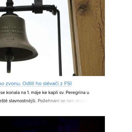
o zvonu. Odlili ho slévači z FSI
 se konala na 1. máje ke kapli sv. Peregrina u
ještě slavnostnější. Požehnání se tam dostalo nové
 let od první písemné zmínky o obci