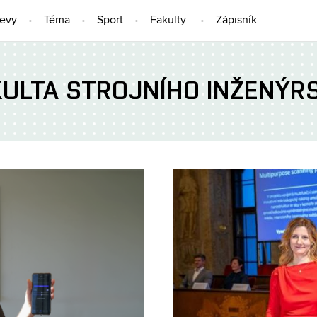
jevy
Téma
Sport
Fakulty
Zápisník
KULTA STROJNÍHO INŽENÝRS