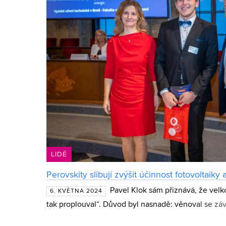
LIDÉ
Perovskity slibují zvýšit účinnost fotovoltaik
Pavel Klok sám přiznává, že velk
6. KVĚTNA 2024
tak proplouval“. Důvod byl nasnadě: věnoval se zá
Nevyzpytatelný proud událostí ho nakonec zanesl k 