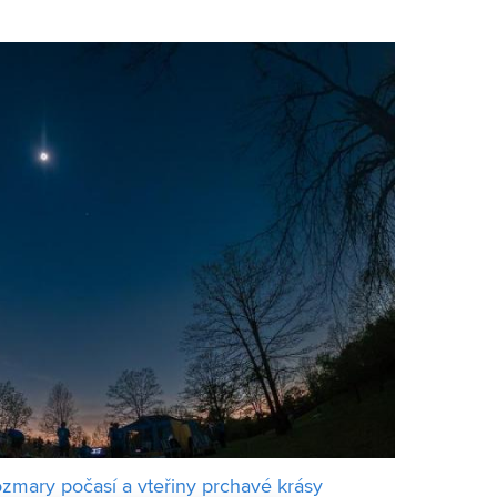
ích technologií VUT (FEKT), který je sou
zmary počasí a vteřiny prchavé krásy