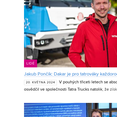
LIDÉ
Jakub Pončík: Dakar je pro tatrováky každoro
V pouhých třiceti letech se abs
20. KVĚTNA 2024
osvědčil ve společnosti Tatra Trucks natolik, že zís
vývoje. Svou profesní dráhu spojil s nejstarší česk