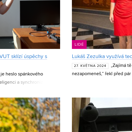
LIDÉ
VUT sklízí úspěchy s
Lukáš Zezulka využívá tec
„Zajímá tě
27. KVĚTNA 2024
nezapomeneš,“ řekl před pár 
o je heslo spánkového
fyziky Lukáši Zezulkovi. A mě
eligenci a synchronizaci
ji hardwarového prototy