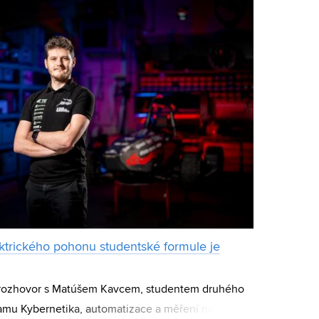
ektrického pohonu studentské formule je
 rozhovor s Matúšem Kavcem, studentem druhého
amu Kybernetika, automatizace a měření na Fakultě