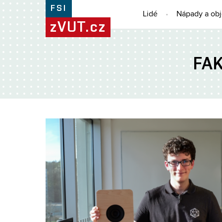
FSI
Lidé
Nápady a ob
zVUT.cz
FA