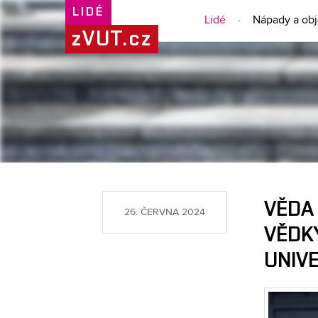
LIDÉ
Lidé
Nápady a ob
zVUT.cz
VĚDA
26. ČERVNA 2024
VĚDKY
UNIV