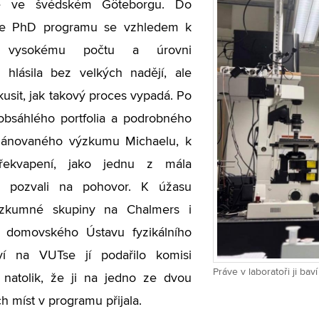
itě ve švédském Göteborgu.
Do
ce PhD programu se vzhledem k
ě vysokému počtu a úrovni
 hlásila bez velkých nadějí, ale
zkusit, jak takový proces vypadá. Po
obsáhlého portfolia a podrobného
lánovaného výzkumu Michaelu, k
překvapení, jako jednu z mála
ů pozvali na pohovor. K úžasu
ýzkumné skupiny na Chalmers i
 domovského Ústavu fyzikálního
tví na VUTse jí podařilo komisi
Práve v laboratoři ji bav
 natolik, že ji na jedno ze dvou
h míst v programu přijala.