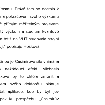
 Erasmu. Právě tam se dostala k
tem na pokračování svého výzkumu
stně přímým měřitelným projevem
istý výzkum a studium kvantové
 totiž na VUT studovala strojní
uji,“ popisuje Hošková.
šinou je Casimirova síla vnímána
o nežádoucí efekt. Michaela
ková by to chtěla změnit a
em svého doktorátu plánuje
dat aplikace, kde by byl jev
pak ku prospěchu. „Casimirův