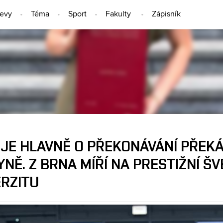
jevy
Téma
Sport
Fakulty
Zápisník
LIDÉ
 JE HLAVNĚ O PŘEKONÁVÁNÍ PŘEKÁ
NĚ. Z BRNA MÍŘÍ NA PRESTIŽNÍ Š
ERZITU