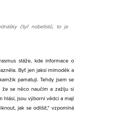
nášky čtyř nobelistů, to je
 Erasmus stáže, kde informace o
azněla. Byť jen jaksi mimoděk a
okamžik pamatuji. Tehdy jsem se
k, že se něco naučím a zažiju si
am hlásí, jsou výborní vědci a mají
iknout, jak se odlišit,“ vzpomíná