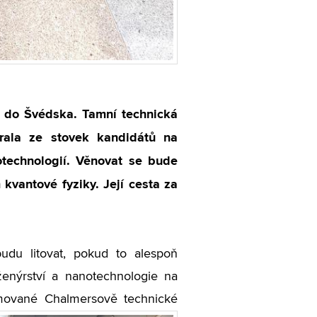
a do Švédska. Tamní technická
brala ze stovek kandidátů na
otechnologií. Věnovat se bude
kvantové fyziky. Její cesta za
udu litovat, pokud to alespoň
ženýrství a nanotechnologie na
omované Chalmersově technické