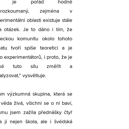
ev je pořád hodně
prozkoumaný, zejména v
erimentální oblasti existuje stále
a otázek. Je to dáno i tím, že
eckou komunitu okolo tohoto
atu tvoří spíše teoretici a je
o experimentátorů, i proto, že je
žké tuto sílu změřit a
alyzovat,“ vysvětluje.
tam výzkumná skupina, která se
 věda živá, všichni se o ní baví,
asmu jsem zažila přednášky čtyř
la jí nejen škola, ale i švédská