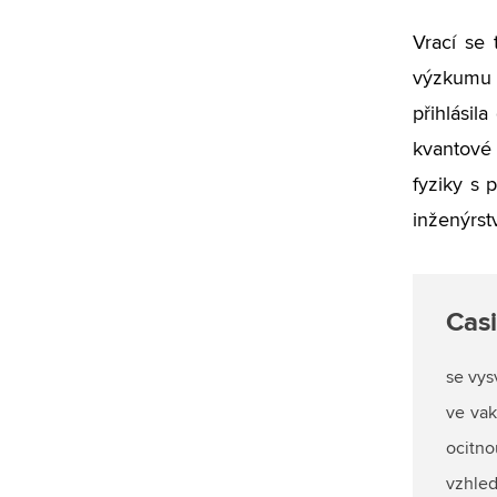
Vrací se 
výzkumu C
přihlásil
kvantové 
fyziky s 
inženýrst
Casi
se vys
ve vak
ocitn
vzhle