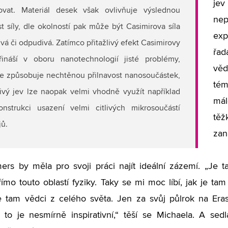
j
ňovat. Materiál desek však ovlivňuje výslednou
ne
st síly, dle okolností pak může být Casimirova síla
exp
livá či odpudivá. Zatímco přitažlivý efekt Casimirovy
řad
přináší v oboru nanotechnologií jisté problémy,
věd
e způsobuje nechtěnou přilnavost nanosoučástek,
tém
vý jev lze naopak velmi vhodně využít například
mál
onstrukci usazení velmi citlivých mikrosoučástí
tě
jů.
zan
rs by měla pro svoji práci najít ideální zázemí. „Je 
ímo touto oblastí fyziky. Taky se mi moc líbí, jak je tam
se tam vědci z celého světa. Jen za svůj půlrok na Er
, to je nesmírně inspirativní,“ těší se Michaela. A sed