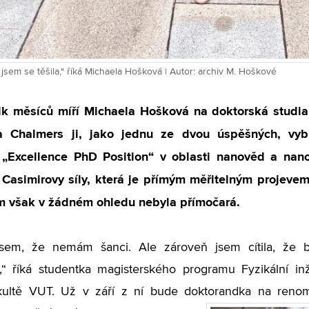
 jsem se těšila," říká Michaela Hošková | Autor: archiv M. Hoškové
ik měsíců míří Michaela Hošková na doktorská studi
ta Chalmers ji, jako jednu ze dvou úspěšných, vy
í „Excellence PhD Position“ v oblasti nanověd a nan
Casimirovy síly, která je přímým měřitelným projevem 
 však v žádném ohledu nebyla přímočará.
jsem, že nemám šanci. Ale zároveň jsem cítila, že b
,“ říká studentka magisterského programu Fyzikální in
fakultě VUT. Už v září z ní bude doktorandka na ren