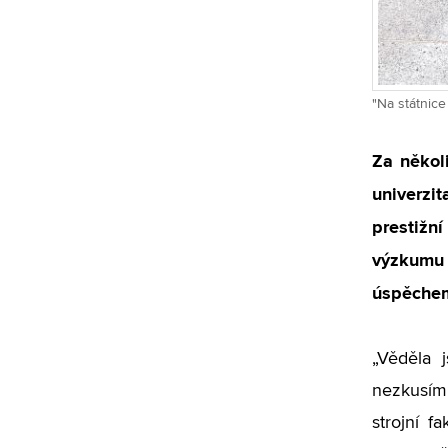
"Na státnice
Za někol
univerzi
prestižn
výzkumu 
úspěchem
„Věděla 
nezkusím
strojní 