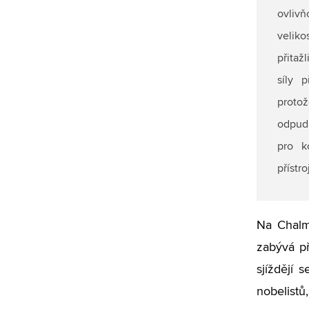
ovliv
veliko
přitaž
síly 
protož
odpudi
pro k
přístro
Na Chalme
zabývá př
sjíždějí 
nobelistů