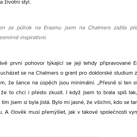
a životní styl.
en za půlrok na Erasmu jsem na Chalmers zažila před
esmírně inspirativní.
ávě první pohovor týkající se její tehdy připravované
ucházet se na Chalmers o grant pro doktorské studium z
m, že šance na úspěch jsou minimální. „Přesně si ten 
 že to chci i přesto zkusit. I když jsem to brala spíš ta
 tím jsem si byla jistá. Bylo mi jasné, že všichni, kdo se t
ku. A člověk musí přemýšlet, jak v takové společnosti vyn