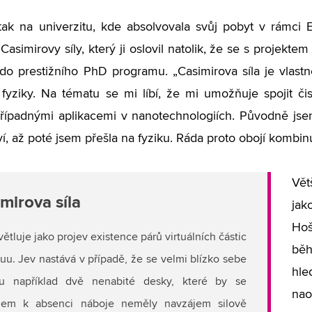
tak na univerzitu, kde absolvovala svůj pobyt v rámci
asimirovy síly, který ji oslovil natolik, že se s projek
a do prestižního PhD programu. „Casimirova síla je vla
fyziky. Na tématu se mi líbí, že mi umožňuje spojit č
případnými aplikacemi v nanotechnologiích. Původně jsem
ví, až poté jsem přešla na fyziku. Ráda proto obojí kombin
Vět
mirova síla
jak
Hoš
větluje jako projev existence párů virtuálních částic
běh
uu. Jev nastává v případě, že se velmi blízko sebe
hle
ou například dvě nenabité desky, které by se
nao
dem k absenci náboje neměly navzájem silově