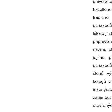
univerz
Excellen
tradičn
uchazečů
lákalo ji 
přípravě 
návrhu p
jejímu 
uchazeč
členů v
kolegů z
inženýrs
zaujmout
otevřenýc