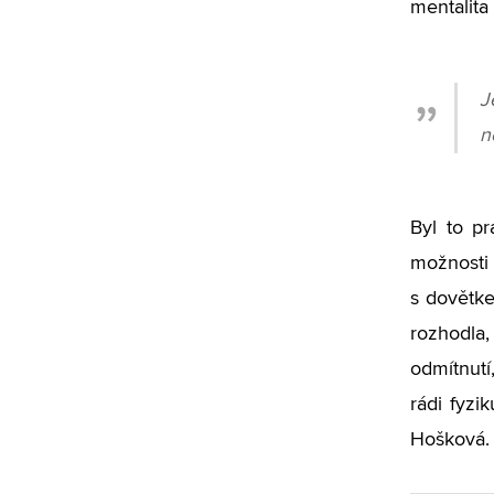
mentalita 
J
n
Byl to pr
možnosti 
s dovětke
rozhodla,
odmítnutí,
rádi fyzi
Hošková.