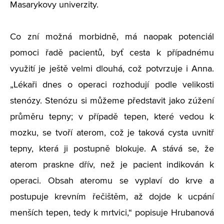
Masarykovy univerzity.
Co zní možná morbidně, má naopak potenciál
pomoci řadě pacientů, byť cesta k případnému
využití je ještě velmi dlouhá, což potvrzuje i Anna.
„Lékaři dnes o operaci rozhodují podle velikosti
stenózy. Stenózu si můžeme představit jako zúžení
průměru tepny; v případě tepen, které vedou k
mozku, se tvoří aterom, což je taková cysta uvnitř
tepny, která ji postupně blokuje. A stává se, že
aterom praskne dřív, než je pacient indikován k
operaci. Obsah ateromu se vyplaví do krve a
postupuje krevním řečištěm, až dojde k ucpání
menších tepen, tedy k mrtvici,“ popisuje Hrubanová