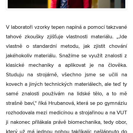
V laboratoři vzorky tepen napíná a pomocí takzvané
tahové zkoušky zjišťuje vlastnosti materiálu. „Jde
vlastně o standardní metodu, jak zjistit chování
jakéhokoliv materiálu. Snažíme se využít znalosti z
klasické mechaniky a aplikovat je na člověka.
Studuju na strojárně, všechno jsme se učili na
kovech a jiných technických materiálech, ale teď ty
samé znalosti používám na lidské tělo, a to mě
strašně baví,“ říká Hrubanová, která se po gymnáziu
rozhodovala mezi medicínou a strojařinou a na VUT
ji nakonec přilákala právě biomechanika, tedy obor,
který už má jednou nohou takříkajíc našlápnuto do