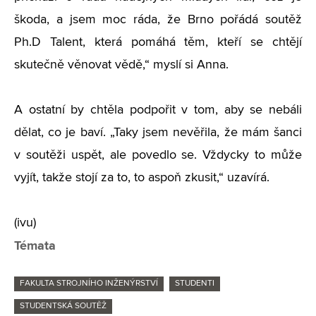
škoda, a jsem moc ráda, že Brno pořádá soutěž
Ph.D Talent, která pomáhá těm, kteří se chtějí
skutečně věnovat vědě,“ myslí si Anna.
A ostatní by chtěla podpořit v tom, aby se nebáli
dělat, co je baví. „Taky jsem nevěřila, že mám šanci
v soutěži uspět, ale povedlo se. Vždycky to může
vyjít, takže stojí za to, to aspoň zkusit,“ uzavírá.
(ivu)
Témata
FAKULTA STROJNÍHO INŽENÝRSTVÍ
STUDENTI
STUDENTSKÁ SOUTĚŽ