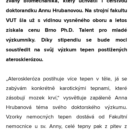
zvaný biomechanika, který uchvátil i čerstvou
doktorandku Annu Hrubanovou. Na strojní fakultu
VUT šla už s vidinou vysněného oboru a letos
získala cenu Brno Ph.D. Talent pro mladé
výzkumníky. Díky stipendiu se bude moci
soustředit na svůj výzkum tepen postižených
aterosklerózou.
„Ateroskleróza postihuje více tepen v těle, já se
zabývám konkrétně karotickými tepnami, které
zásobují mozek krví,“ vysvětluje zapáleně Anna
Hrubanová téma svého doktorského výzkumu.
Vzorky nemocných tepen dostává od Fakultní
nemocnice u sv. Anny, celé tepny pak z pitev z