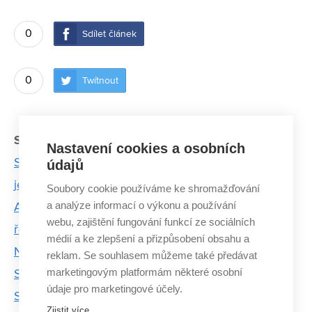
0
Sdílet článek
0
Twítnout
Související články:
Nastavení cookies a osobních
Studentská formule Dragon 5 má revoluční motor:
údajů
jednoválcový přeplňovaný turbodmychadlem
Soubory cookie používáme ke shromažďování
a analýze informací o výkonu a používání
Auxetický materiál se chová jinak, než byste čekali,
webu, zajištění fungování funkcí ze sociálních
říká student Tomáš Vítek
médií a ke zlepšení a přizpůsobení obsahu a
Nad Mnichovem proletí Černá labuť s pytlíky „krve“
reklam. Se souhlasem můžeme také předávat
marketingovým platformám některé osobní
Stříbrné medaili předcházelo hašení auta.
údaje pro marketingové účely.
Studentská formule slaví historický úspěch
Zjistit více