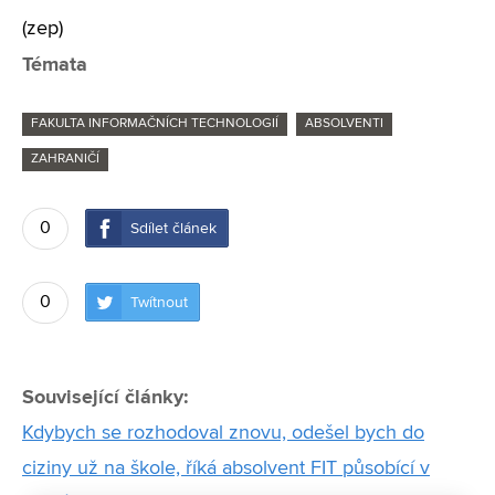
(zep)
Témata
FAKULTA INFORMAČNÍCH TECHNOLOGIÍ
ABSOLVENTI
ZAHRANIČÍ
0
Sdílet článek
0
Twítnout
Související články:
Kdybych se rozhodoval znovu, odešel bych do
ciziny už na škole, říká absolvent FIT působící v