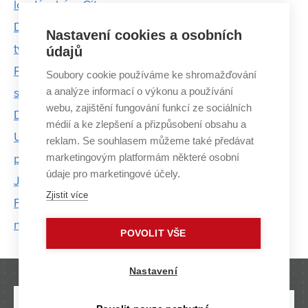
londýnském City
Dobrých vývojářů je málo. Česko je ale velmoc,
Nastavení cookies a osobních
tvrdí Nohejl z STRV
údajů
Poznatky přibývají tak rychle, že není v lidských
Soubory cookie používáme ke shromažďování
a analýze informací o výkonu a používání
silách informace třídit, myslí si absolventka FIT VUT
webu, zajištění fungování funkcí ze sociálních
Drahomíra Herrmannová
médií a ke zlepšení a přizpůsobení obsahu a
Umělá inteligence pouze rozšíří inteligenci
reklam. Se souhlasem můžeme také předávat
marketingovým platformám některé osobní
přirozenou, tvrdí Mikolov z Facebooku
údaje pro marketingové účely.
Jaké nebezpečí hrozí ve virtuální realitě? Student z
Zjistit více
FIT pomohl americkým vědcům odhalit
nedostatečné zabezpečení
POVOLIT VŠE
Nastavení