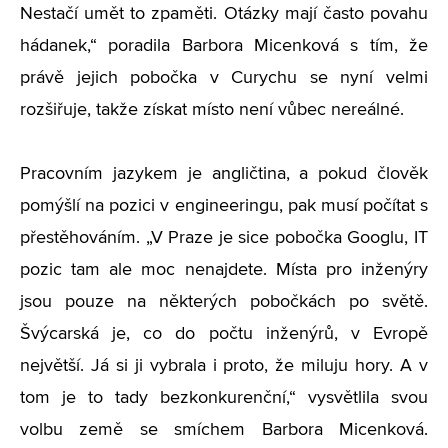
Nestačí umět to zpaměti. Otázky mají často povahu
hádanek,“ poradila Barbora Micenková s tím, že
právě jejich pobočka v Curychu se nyní velmi
rozšiřuje, takže získat místo není vůbec nereálné.
Pracovním jazykem je angličtina, a pokud člověk
pomýšlí na pozici v engineeringu, pak musí počítat s
přestěhováním. „V Praze je sice pobočka Googlu, IT
pozic tam ale moc nenajdete. Místa pro inženýry
jsou pouze na některých pobočkách po světě.
Švýcarská je, co do počtu inženýrů, v Evropě
největší. Já si ji vybrala i proto, že miluju hory. A v
tom je to tady bezkonkurenční,“ vysvětlila svou
volbu země se smíchem Barbora Micenková.