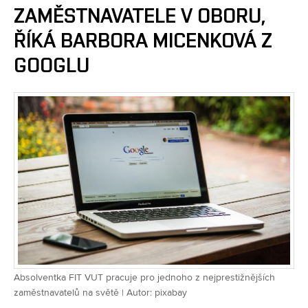
ZAMĚSTNAVATELE V OBORU,
ŘÍKÁ BARBORA MICENKOVÁ Z
GOOGLU
Absolventka FIT VUT pracuje pro jednoho z nejprestižnějších
zaměstnavatelů na světě | Autor: pixabay