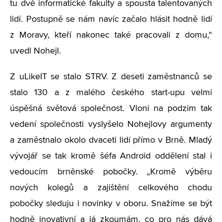
tu dvě informatické fakulty a spousta talentovaných
lidí. Postupně se nám navíc začalo hlásit hodně lidí
z Moravy, kteří nakonec také pracovali z domu,“
uvedl Nohejl.
Z uLikeIT se stalo STRV. Z deseti zaměstnanců se
stalo 130 a z malého českého start-upu velmi
úspěšná světová společnost. Vloni na podzim tak
vedení společnosti vyslyšelo Nohejlovy argumenty
a zaměstnalo okolo dvaceti lidí přímo v Brně. Mladý
vývojář se tak kromě šéfa Android oddělení stal i
vedoucím brněnské pobočky. „Kromě výběru
nových kolegů a zajištění celkového chodu
pobočky sleduju i novinky v oboru. Snažíme se být
hodně inovativní a já zkoumám, co pro nás dává