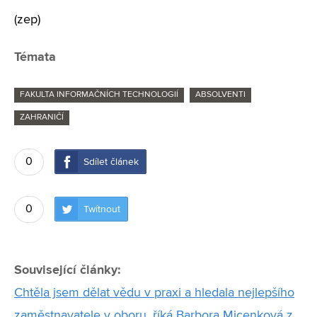
(zep)
Témata
FAKULTA INFORMAČNÍCH TECHNOLOGIÍ
ABSOLVENTI
ZAHRANIČÍ
0
Sdílet článek
0
Twítnout
Související články:
Chtěla jsem dělat vědu v praxi a hledala nejlepšího
zaměstnavatele v oboru, říká Barbora Micenková z