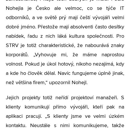
Nohejla je Česko ale velmoc, co se týče IT
odborníků, a ve světě prý mají čeští vývojáři velmi
dobré jméno. Přestože mají absolventi často desítky
nabídek, řadu z nich láká kultura společnosti. Pro
STRV je totiž charakteristické, že nabourává znaky
korporátů. „Vyhovuje mi, že máme naprostou
volnost. Pokud je úkol hotový, nikoho nezajímá, kdy
a kde ho člověk dělal. Navíc fungujeme úplně jinak,
než většina firem,“ upozornil Nohejl.
Jejich projekty totiž neřídí projektoví manažeři. S
klienty komunikují přímo vývojáři, kteří pak na
aplikaci pracují. „S klienty jsme ve velmi úzkém
kontaktu. Neustále s nimi komunikujeme, takže