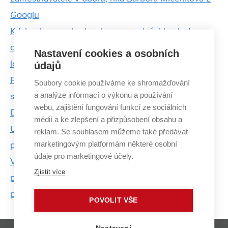
Googlu
Kdybych se rozhodoval znovu, odešel bych do
ciziny už na škole, říká absolvent FIT působící v
Nastavení cookies a osobních
londýnském City
údajů
Poznatky přibývají tak rychle, že není v lidských
Soubory cookie používáme ke shromažďování
a analýze informací o výkonu a používání
silách informace třídit, myslí si absolventka FIT VUT
webu, zajištění fungování funkcí ze sociálních
Drahomíra Herrmannová
médií a ke zlepšení a přizpůsobení obsahu a
Umělá inteligence pouze rozšíří inteligenci
reklam. Se souhlasem můžeme také předávat
marketingovým platformám některé osobní
přirozenou, tvrdí Mikolov z Facebooku
údaje pro marketingové účely.
V productboardu definujeme nová pravidla
Zjistit více
produktového managementu. Klíčové je umět se
přizpůsobit, říká absolvent FIT
POVOLIT VŠE