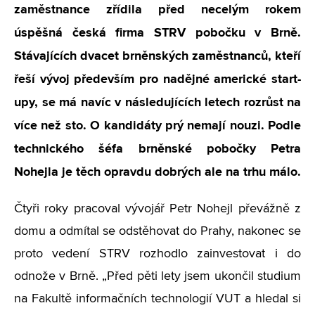
zaměstnance zřídila před necelým rokem
úspěšná česká firma STRV pobočku v Brně.
Stávajících dvacet brněnských zaměstnanců, kteří
řeší vývoj především pro nadějné americké start-
upy, se má navíc v následujících letech rozrůst na
více než sto. O kandidáty prý nemají nouzi. Podle
technického šéfa brněnské pobočky Petra
Nohejla je těch opravdu dobrých ale na trhu málo.
Čtyři roky pracoval vývojář Petr Nohejl převážně z
domu a odmítal se odstěhovat do Prahy, nakonec se
proto vedení STRV rozhodlo zainvestovat i do
odnože v Brně. „Před pěti lety jsem ukončil studium
na Fakultě informačních technologií VUT a hledal si