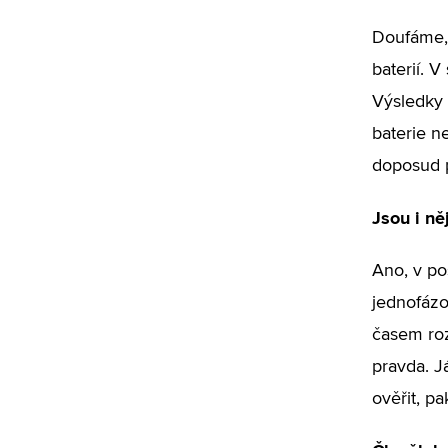
Doufáme, 
baterií. V
Výsledky 
baterie n
doposud 
Jsou i ně
Ano, v po
jednofázov
časem roz
pravda. J
ověřit, p