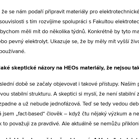
že se nám podaří připravit materiály pro elektrotechnické
 souvislosti s tím rozvíjíme spolupráci s Fakultou elektrot
bychom měli mít do několika týdnů. Konkrétně by tyto mat
ebo pevný elektrolyt. Ukazuje se, že by měly mít vyšší živ
používané.
jaké skeptické názory na HEOs materiály, že nejsou ta
slední době se začaly objevovat i takové přístupy. Naším p
ou stabilní strukturu. A skeptici si myslí, že není stabilní
padne a už nebude jednofázová. Teď se tedy vedou debaty,
á jsem „fact-based“ člověk – když čtu nějaký výzkum a n
ak to považuji za pravdivé. Ale aktuálně se nemůžu přiklon