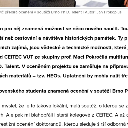
ič přebírá ocenění v soutěží Brno Ph.D. Talent | Autor: Jan Prokopius
n pro něj znamená možnost se něco nového naučit. Touh
jší než cestování a návštěva historických památek. Ty p
nich zajímá, jsou vědecké a technické možnosti, které j
d CEITEC VUT ze skupiny prof. Maci Pokročilá multifun
. Talent. V oceněném projektu se zaměřuje na přípravu
ch materiálů – tzv. HEOs. Uplatnění by mohly najít tře
lovenského studenta znamená ocenění v soutěži Brno P
 myslel, že je to taková lokální, malá soutěž, o kterou se 
h. Ale pak mi blahopřáli i starší kolegové z CEITEC. A až d
prestižní ocenění doktorandů, kterou sleduje širší odborná 