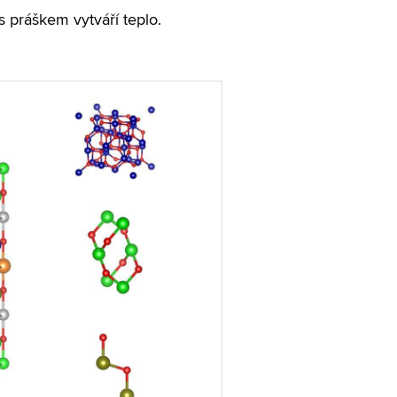
s práškem vytváří teplo.