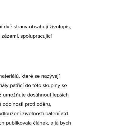
í dvě strany obsahují životopis,
í zázemí, spolupracující
teriálů, které se nazývají
ály patřící do této skupiny se
ož umožňuje dosáhnout lepších
 odolnosti proti oděru,
loužení životnosti baterií atd.
ch publikovala článek, a já bych