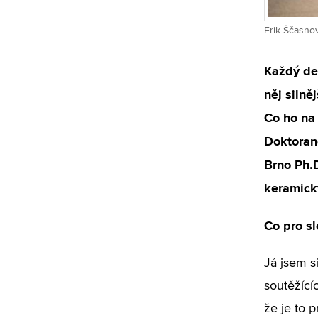
Erik Ščasnov
Každý de
něj silně
Co ho na 
Doktoran
Brno Ph.D
keramický
Co pro s
Já jsem si
soutěžícíc
že je to 