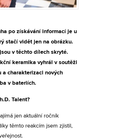
a po získávání informací je u
rý stačí vidět jen na obrázku.
sou v těchto dílech skryté.
kční keramika vyhrál v soutěži
 a charakterizaci nových
ba v bateriích.
h.D. Talent?
zajímá jen aktuální ročník
íky těmto reakcím jsem zjistil,
veřejnost.