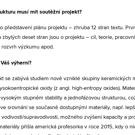
ukturu musí mít soutěžní projekt?
o představení plánu projektu – zhruba 12 stran textu. Prvn
 zbylých deset stran jsou o projektu – cíl, teorie, pracovn
, rozvrh výzkumu apod.
 Váš výherní?
kt se zabývá studiem nově vzniklé skupiny keramických ma
sokoentropické oxidy (z angl. high-entropy oxides). Materi
 vysokým stupněm stability a jednofázovou strukturou, c
í ve srovnání se současně dostupnými materiály, např. lepší
é vodivosti/supravodivosti, možného zvýšení kapacity a prod
materiály přišla americká profesorka v roce 2015, kdy o ni