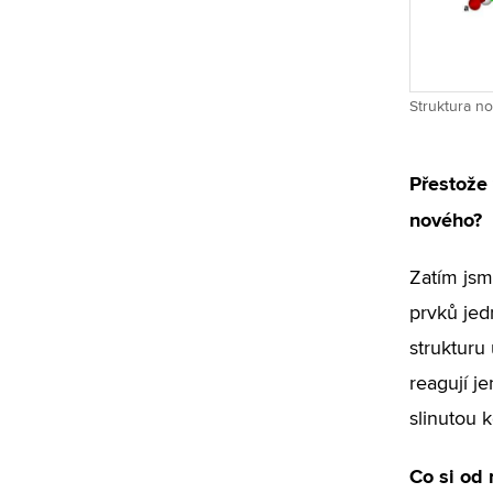
Struktura n
Přestože 
nového?
Zatím jsm
prvků jed
strukturu
reagují j
slinutou 
Co si od 