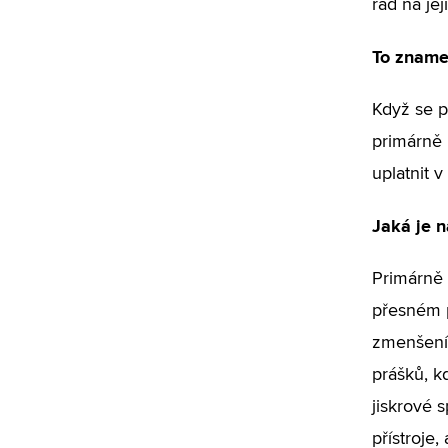
rád na jej
To zname
Když se p
primárně 
uplatnit v
Jaká je n
Primárně 
přesném 
zmenšení 
prášků, k
jiskrové 
přístroje