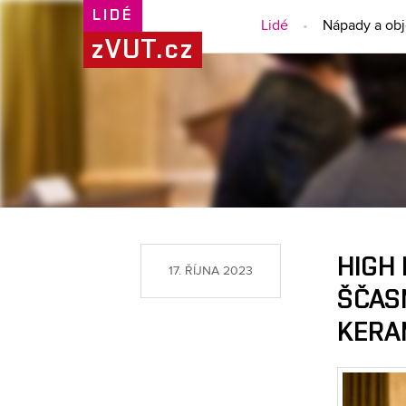
LIDÉ
Lidé
Nápady a ob
zVUT.cz
HIGH
17. ŘÍJNA 2023
ŠČAS
KERA