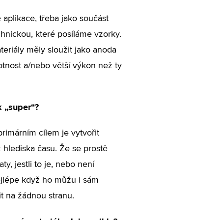
 aplikace, třeba jako součást
echnickou, které posíláme vzorky.
eriály měly sloužit jako anoda
otnost a/nebo větší výkon než ty
k „super“?
rimárním cílem je vytvořit
 z hlediska času. Že se prostě
 jestli to je, nebo není
ejlépe když ho můžu i sám
it na žádnou stranu.