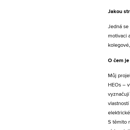
Jakou str
Jedná se 
motivaci a
kolegové
O čem je
Můj proje
HEOs – vy
vyznačují
vlastnost
elektrick
S těmito 