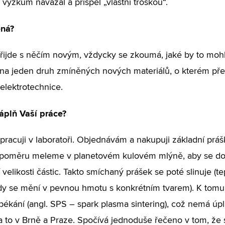
í výzkum navázal a přispěl „vlastní troškou“.
ná?
řijde s něčím novým, vždycky se zkoumá, jaké by to mohl
na jeden druh zmíněných nových materiálů, o kterém pře
 elektrotechnice.
áplň Vaší práce?
pracuji v laboratoři. Objednávám a nakupuji základní práš
poměru meleme v planetovém kulovém mlýně, aby se do
velikosti částic. Takto smíchaný prášek se poté slinuje (
dy se mění v pevnou hmotu s konkrétním tvarem). K tomu
spékání (angl. SPS – spark plasma sintering), což nemá úp
, a to v Brně a Praze. Spočívá jednoduše řečeno v tom, že 