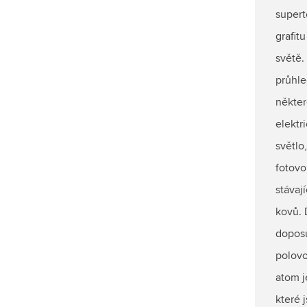
supert
grafit
světě.
průhle
někter
elektr
světlo
fotovo
stávaj
kovů. 
doposu
polovo
atom j
které 