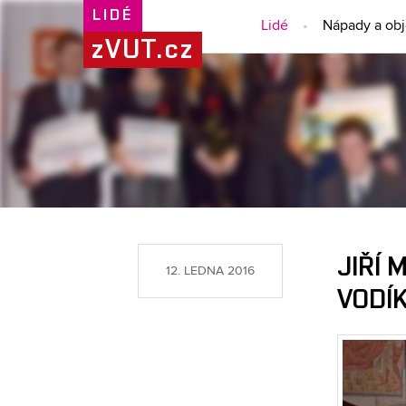
LIDÉ
Lidé
Nápady a ob
zVUT.cz
JIŘÍ 
12. LEDNA 2016
VODÍ