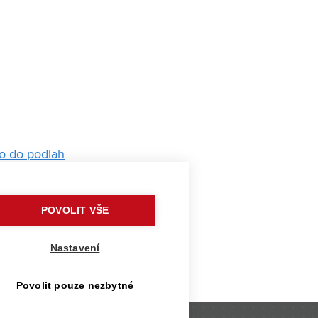
ho do podlah
likace i přátele, říká Pavel
POVOLIT VŠE
Nastavení
 VUT
Povolit pouze nezbytné