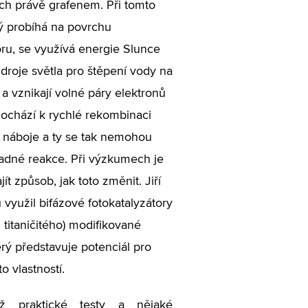
ch právě grafenem. Při tomto
ý probíhá na povrchu
oru, se využívá energie Slunce
droje světla pro štěpení vody na
 a vznikají volné páry elektronů
dochází k rychlé rekombinaci
 náboje a ty se tak nemohou
ladné reakce. Při výzkumech je
ít způsob, jak toto změnit. Jiří
využil bifázové fotokatalyzátory
 titaničitého) modifikované
rý představuje potenciál pro
o vlastností.
ž praktické testy a nějaké