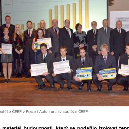
outěže ČEEP v Praze | Autor: archiv soutěže ČEEP
 materiál budoucnosti, který se podařilo izolovat tep