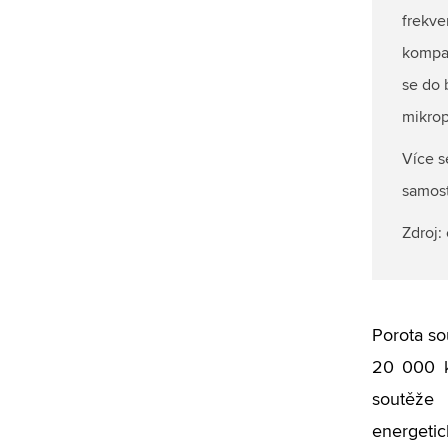
frekve
kompak
se do 
mikro
Více s
samos
Zdroj:
Porota so
20 000 k
soutěže 
energetic