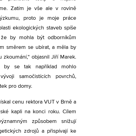
me. Zatím je vše ale v rovině
výzkumu, proto je moje práce
lasti ekologických staveb spíše
, že by mohla být odborníkům
kým směrem se ubírat, a měla by
u zkoumání,“ objasnil Jiří Marek.
 by se tak například mohlo
 vývoji samočistících povrchů,
tek pro domy.
ískal cenu rektora VUT v Brně a
ké kapli na konci roku. Cílem
 významným způsobem snižují
etických zdrojů a přispívají ke