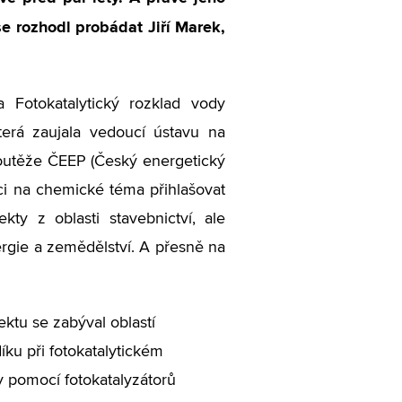
se rozhodl probádat Jiří Marek,
 Fotokatalytický rozklad vody
terá zaujala vedoucí ústavu na
e soutěže ČEEP (Český energetický
áci na chemické téma přihlašovat
ty z oblasti stavebnictví, ale
ergie a zemědělství. A přesně na
ktu se zabýval oblastí
ku při fotokatalytickém
 pomocí fotokatalyzátorů