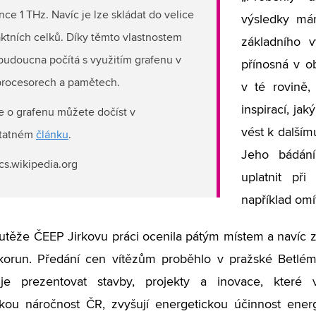
nce 1 THz. Navíc je lze skládat do velice
výsledky má
tních celků. Díky těmto vlastnostem
základního 
budoucna počítá s využitím grafenu v
přínosná v ob
procesorech a pamětech.
v té rovině
inspirací, ja
e o grafenu můžete dočíst v
vést k dalším
tatném
článku
.
Jeho bádání
 cs.wikipedia.org
uplatnit při
například omí
utěže ČEEP Jirkovu práci ocenila pátým místem a navíc z
orun. Předání cen vítězům proběhlo v pražské Betléms
je prezentovat stavby, projekty a inovace, které
kou náročnost ČR, zvyšují energetickou účinnost energ