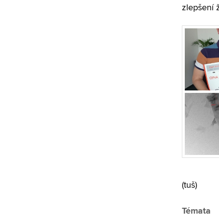
zlepšení ž
(tuš)
Témata