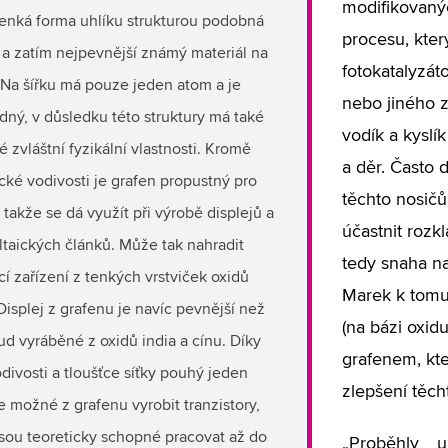
modifikovaný
enká forma uhlíku strukturou podobná
procesu, kter
u a zatím nejpevnější známý materiál na
fotokatalyzát
 Na šířku má pouze jeden atom a je
nebo jiného z
dný, v důsledku této struktury má také
vodík a kyslík
é zvláštní fyzikální vlastnosti. Kromě
a děr. Často 
ické vodivosti je grafen propustný pro
těchto nosičů
, takže se dá využít při výrobě displejů a
účastnit rozk
ltaických článků. Může tak nahradit
tedy snaha naj
ící zařízení z tenkých vrstviček oxidů
Marek k tomu 
Displej z grafenu je navíc pevnější než
(na bázi oxidu
d vyráběné z oxidů india a cínu. Díky
grafenem, kte
divosti a tloušťce síťky pouhý jeden
zlepšení těcht
e možné z grafenu vyrobit tranzistory,
jsou teoreticky schopné pracovat až do
„Proběhly u