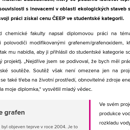
 souvislosti s inovacemi v oblasti ekologických staveb 
svoji práci získal cenu ČEEP ve studentské kategorii.
d chemické fakulty napsal diplomovou práci na téma
i polovodiči modifikovanými grafenem/grafenoxidem, k
a tak mu nabídla, aby ji přihlásil do studentské kategori
ý projekt). „Nejdříve jsem se podivoval, že bych měl pr
řské soutěže. Soutěž však není omezena jen na projek
se také třeba na životní prostředí, obnovitelné zdroje en
la moje diplomka,“ vysvětlil mladý vědec.
Ve svém proje
e grafen
produkce vodí
rozkladu vody
 byl objeven teprve v roce 2004. Je to