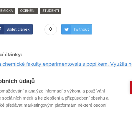
HEMICKÁ
OCENĚNÍ
STUDENTI
0
Sdílet článek
Twítnout
cí články:
 chemické fakulty experimentovala s popílkem. Využila 
i otevřel ve světě dveře. Získal jsem díky němu skvělé pub
obních údajů
FCH VUT
omažďování a analýze informací o výkonu a používání
 hledáme v přírodě, říká uznávaný vědec Josef Jančář
e sociálních médií a ke zlepšení a přizpůsobení obsahu a
nebojím, baví mě překonávat překážky
é předávat marketingovým platformám některé osobní
o životní styl: strojLAB propojuje studenty i obory napříč