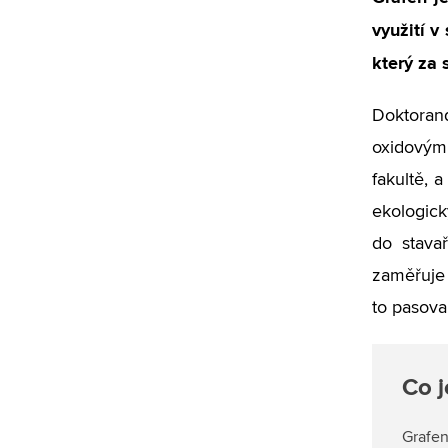
využití v
který za 
Doktoran
oxidovým
fakultě, 
ekologick
do stava
zaměřuje 
to pasova
Co j
Grafen