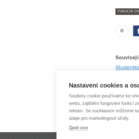
FAKULTA C
0
Souvisejí
Studentka
Erasmus m
Nastavení cookies a os
Šiler z 
Soubory cookie používáme ke shr
Inspiraci
webu, zajištění fungování funkcí z
Změn se 
reklam. Se souhlasem můžeme tak
Výzva jak
údaje pro marketingové účely.
Zjistit více