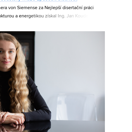
ra von Siemense za Nejlepší disertační práci
rukturou a energetikou získal Ing. Jan Koudelka,
niky a komunikačních technologií Vysoké