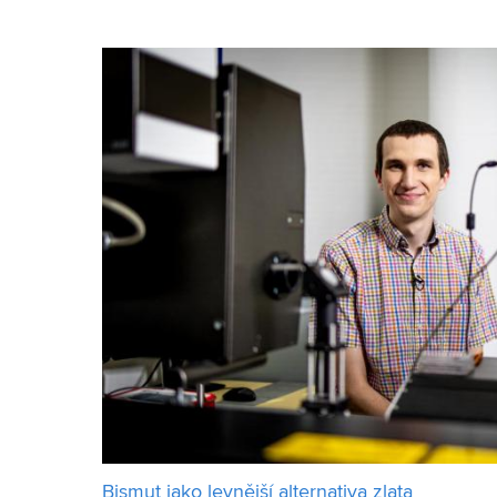
převzal také doktorand Vít Šimara, který působí na
Bismut jako levnější alternativa zlata