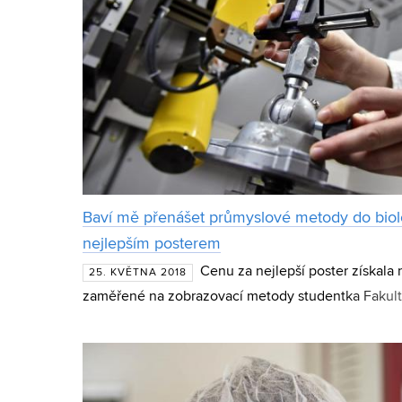
Baví mě přenášet průmyslové metody do biolo
nejlepším posterem
Cenu za nejlepší poster získala
25. KVĚTNA 2018
zaměřené na zobrazovací metody studentka Fakulty
Markéta Tesařová. Ta se dlouhodobě zabývá 3D mod