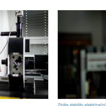
 Ústavu konstruování
30 ve slovenském Forbes. Mi
Ztráta stability elektriza