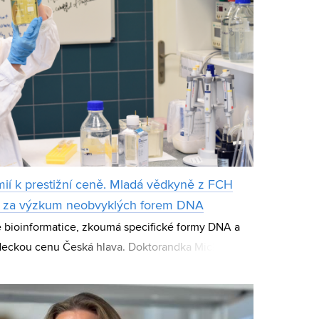
mií k prestižní ceně. Mladá vědkyně z FCH
u za výzkum neobvyklých forem DNA
 bioinformatice, zkoumá specifické formy DNA a
ědeckou cenu Česká hlava. Doktorandka Michaela
tě chemické Vysokého učení technického v Brn