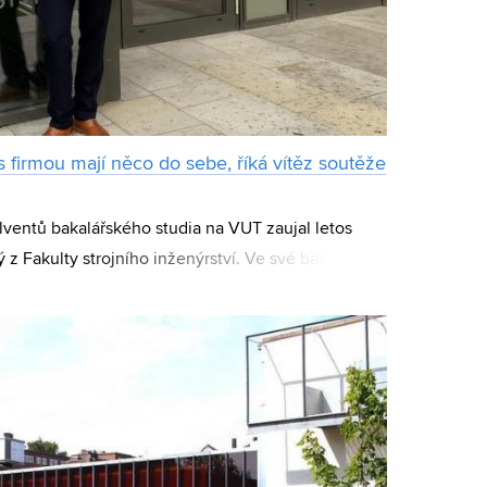
 firmou mají něco do sebe, říká vítěz soutěže
lventů bakalářského studia na VUT zaujal letos
 z Fakulty strojního inženýrství. Ve své bakalářské
stnosti ortopedických vložek vyro