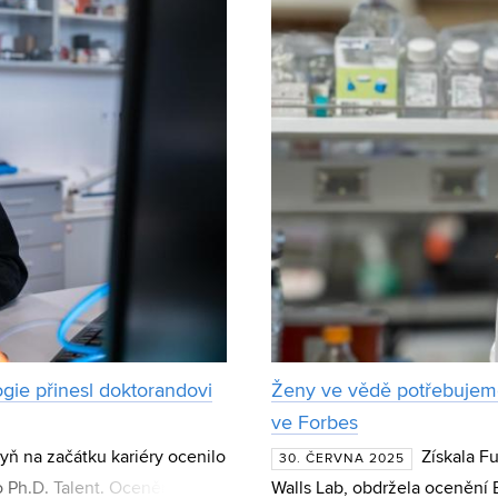
gie přinesl doktorandovi
Ženy ve vědě potřebujeme
ve Forbes
ň na začátku kariéry ocenilo
Získala Fu
30. ČERVNA 2025
o Ph.D. Talent. Ocenění
Walls Lab, obdržela ocenění B