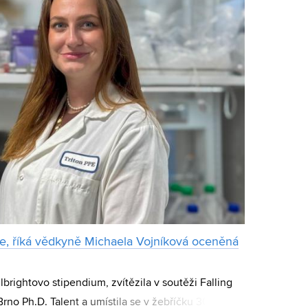
, říká vědkyně Michaela Vojníková oceněná
lbrightovo stipendium, zvítězila v soutěži Falling
rno Ph.D. Talent a umístila se v žebříčku 30 pod