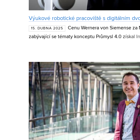
Výukové robotické pracoviště s digitálním dv
Cenu Wernera von Siemense za Ne
15. DUBNA 2025
zabývající se tématy konceptu Průmysl 4.0 získal I
Fakulty strojního inženýrství Vysokého učení techn