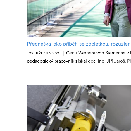
Přednáška jako příběh se zápletkou, rozuzle
Cenu Wernera von Siemense v k
28. BŘEZNA 2025
pedagogický pracovník získal doc. Ing. Jiří Jaroš, P
technologií Vysokého učení technického v Brně.Doc