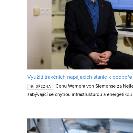
Využití trakčních napájecích stanic k podpoře 
Cenu Wernera von Siemense za Nejle
19. BŘEZNA
zabývající se chytrou infrastrukturou a energetikou
Fakulty elektrotechniky a komunikačních technolo