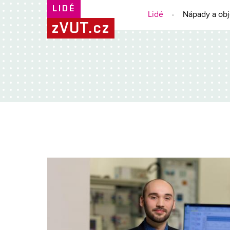
LIDÉ
Lidé
Nápady a ob
zVUT.cz