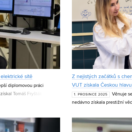
elektrické sítě
Z nejistých začátků s che
VUT získala Českou hlav
pší diplomovou práci
 získal Tomáš Fryšták z
Věnuje se
1. PROSINCE 2025
gií Vysokého učení tec
nedávno získala prestižní v
Dobrovolná působí na Fakul