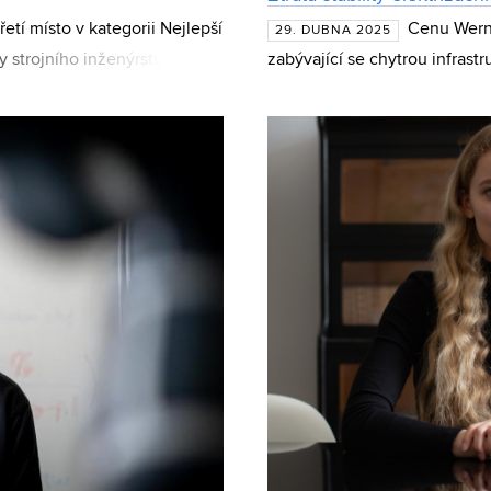
tí místo v kategorii Nejlepší
Cenu Werne
29. DUBNA 2025
y strojního inženýrství
zabývající se chytrou infrast
zvem Plazmonika
Ph.D., z Fakulty elektrotech