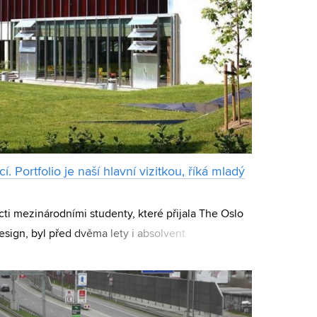
 Portfolio je naší hlavní vizitkou, říká mladý
ti mezinárodními studenty, které přijala The Oslo
esign, byl před dvěma lety i absolvent
tě architektury VUT Roman Kekel, který byl v