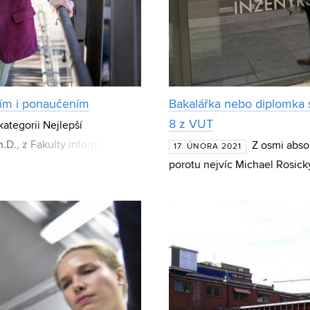
ním i ponaučením
Bakalářka nebo diplomka s
8 z VUT
ategorii Nejlepší
h.D., z Fakulty informačních
Z osmi abso
17. ÚNORA 2021
ent Jiří Jaroš byl nomi
porotu nejvíc Michael Rosický
práci zkoumal mechanické vla