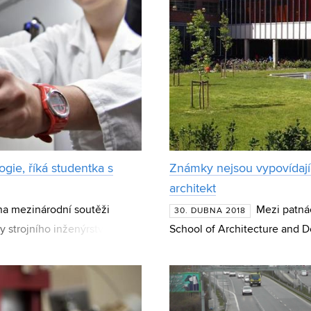
gie, říká studentka s
Známky nejsou vypovídající.
architekt
 na mezinárodní soutěži
Mezi patnác
30. DUBNA 2018
 strojního inženýrství VUT
School of Architecture and D
ely a kvantifikací bun
bakalářského studia na Fakul