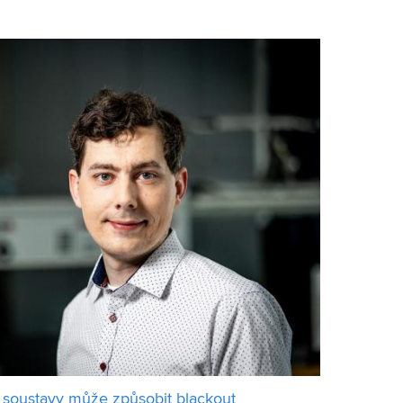
chaela Vojníková se řadí mezi úspě
ční soustavy může způsobit blackout