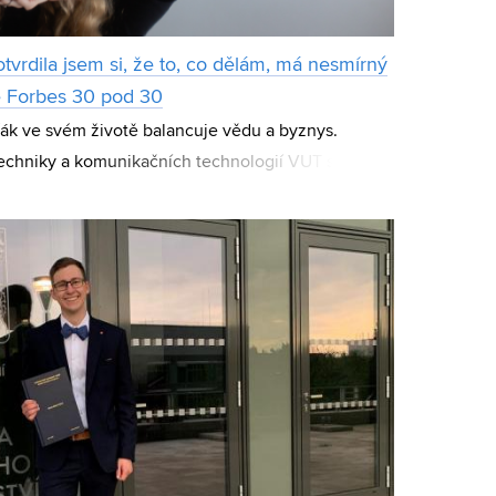
tvrdila jsem si, že to, co dělám, má nesmírný
ve Forbes 30 pod 30
ák ve svém životě balancuje vědu a byznys.
techniky a komunikačních technologií VUT se po
a na studijní pobyt do Finska, odkud se poz