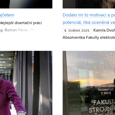
ojčetem
Dodalo mi to motivaci a po
potenciál, říká oceněná 
jlepší disertační práci
ng. Roman Parák, Ph.D., z
Kamila Dvoř
8. DUBNA 2025
ického v Brně za di
Absolventka Fakulty elektro
bakalářských státnicích vydal