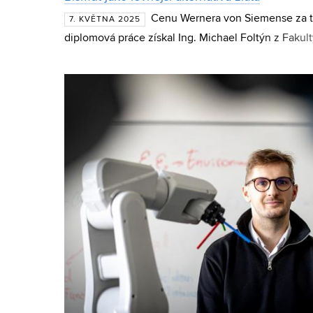
Cenu Wernera von Siemense za tře
7. KVĚTNA 2025
diplomová práce získal Ing. Michael Foltýn z Fakult
Vysokého učení technického v Brně za práci s ná