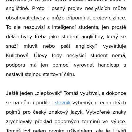
angličtině. Proto i psaný projev neslyšících může
obsahovat chyby a může připomínat projev cizince.
To ale nesouvisí s inteligencí studenta, jen prostě
dělá chyby třeba jako student angličtiny, který se
snaží mluvit nebo psát anglicky,“ vysvětluje
Kulichová. Úlevy tedy neslyšící student nemá,
podpora má jen pomoci vyrovnat handicap a
nastavit stejnou startovní čáru.
Ještě jeden „zlepšovák“ Tomáš využíval, a dokonce
se na něm i podílel:
slovník
vybraných technických
pojmů pro český znakový jazyk. Vytvořené znaky
zrychlovaly překlad odborných termínů ve výuce.
Tomáš byl nejen prvním uživatelem, ale je i tváří