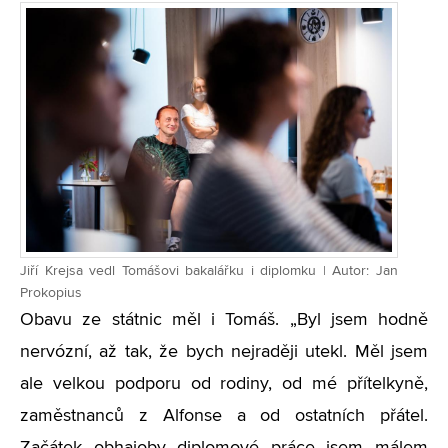
Jiří Krejsa vedl Tomášovi bakalářku i diplomku | Autor: Jan
Prokopius
Obavu ze státnic měl i Tomáš. „Byl jsem hodně
nervózní, až tak, že bych nejraději utekl. Měl jsem
ale velkou podporu od rodiny, od mé přítelkyně,
zaměstnanců z Alfonse a od ostatních přátel.