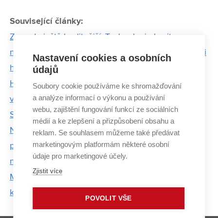
Související články:
Za vodu ještě kvalitnější. Technologie kavitace a
nízkoteplotního plazmatu dočistí vodu od pesticidů i
Nastavení cookies a osobních
hormonů
údajů
Hvězdná obloha je na Paranalu neskutečná,
Soubory cookie používáme ke shromažďování
a analýze informací o výkonu a používání
vzpomíná Jan Foltýn
webu, zajištění fungování funkcí ze sociálních
SIGMA CAST nabídne matematiku pro uši
médií a ke zlepšení a přizpůsobení obsahu a
Na trhu chybí tisíce odborníků na čipy. FEKT VUT
reklam. Se souhlasem můžeme také předávat
marketingovým platformám některé osobní
proto otevře nový studijní program, který v Česku
údaje pro marketingové účely.
nemá obdoby
Zjistit více
Mezinárodní den žen v inženýrství: Diverzita je
klíčovým faktorem pro úspěch
POVOLIT VŠE