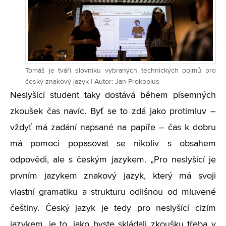
Tomáš je tváří slovníku vybraných technických pojmů pro
český znakový jazyk | Autor: Jan Prokopius
Neslyšící student taky dostává během písemných
zkoušek čas navíc. Byť se to zdá jako protimluv –
vždyť má zadání napsané na papíře – čas k dobru
má pomoci popasovat se nikoliv s obsahem
odpovědi, ale s českým jazykem. „Pro neslyšící je
prvním jazykem znakový jazyk, který má svoji
vlastní gramatiku a strukturu odlišnou od mluvené
češtiny. Český jazyk je tedy pro neslyšící cizím
jazykem, je to, jako byste skládali zkoušku třeba v