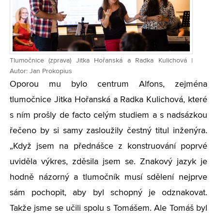
Tlumočnice (zprava) Jitka Hořanská a Radka Kulichová |
Autor: Jan Prokopius
Oporou mu bylo centrum Alfons, zejména
tlumočnice Jitka Hořanská a Radka Kulichová, které
s ním prošly de facto celým studiem a s nadsázkou
řečeno by si samy zasloužily čestný titul inženýra.
„Když jsem na přednášce z konstruování poprvé
uviděla výkres, zděsila jsem se. Znakový jazyk je
hodně názorný a tlumočník musí sdělení nejprve
sám pochopit, aby byl schopný je odznakovat.
Takže jsme se učili spolu s Tomášem. Ale Tomáš byl