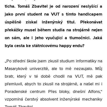
ticha. Tomáš Zbavitel je od narození neslyšící a
jako první student na VUT s tímto handicapem
úspěšně získal inženýrský titul. Překonávat
překážky musel během studia na strojárně nejen
on sám, ale i jeho vyučující a tlumočníci. Jaká
byla cesta ke státnicovému happy endu?
„Po střední škole jsem zkusil studium informatiky na
Masarykově univerzitě, ale to mě nezaujalo. Můj
bratr, který v té době chodil na VUT, mě pak
přemluvil, abych to zkusil na strojárně, a našel mi i
Poradenské centrum Přes bloky, dnešní Alfons,“
vzpomíná čerstvý absolvent inženýrské mechaniky