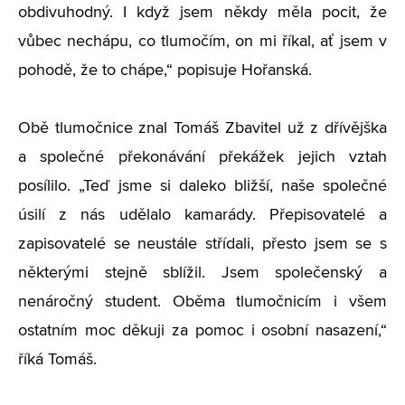
obdivuhodný. I když jsem někdy měla pocit, že
vůbec nechápu, co tlumočím, on mi říkal, ať jsem v
pohodě, že to chápe,“ popisuje Hořanská.
Obě tlumočnice znal Tomáš Zbavitel už z dřívějška
a společné překonávání překážek jejich vztah
posílilo. „Teď jsme si daleko bližší, naše společné
úsilí z nás udělalo kamarády. Přepisovatelé a
zapisovatelé se neustále střídali, přesto jsem se s
některými stejně sblížil. Jsem společenský a
nenáročný student. Oběma tlumočnicím i všem
ostatním moc děkuji za pomoc i osobní nasazení,“
říká Tomáš.