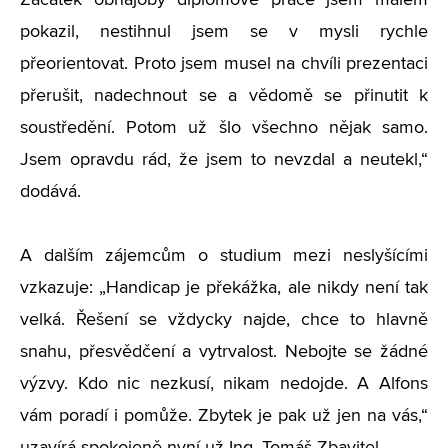
Začátek obhajoby diplomové práce jsem málem
pokazil, nestihnul jsem se v mysli rychle
přeorientovat. Proto jsem musel na chvíli prezentaci
přerušit, nadechnout se a vědomě se přinutit k
soustředění. Potom už šlo všechno nějak samo.
Jsem opravdu rád, že jsem to nevzdal a neutekl,“
dodává.
A dalším zájemcům o studium mezi neslyšícími
vzkazuje: „Handicap je překážka, ale nikdy není tak
velká. Řešení se vždycky najde, chce to hlavně
snahu, přesvědčení a vytrvalost. Nebojte se žádné
výzvy. Kdo nic nezkusí, nikam nedojde. A Alfons
vám poradí i pomůže. Zbytek je pak už jen na vás,“