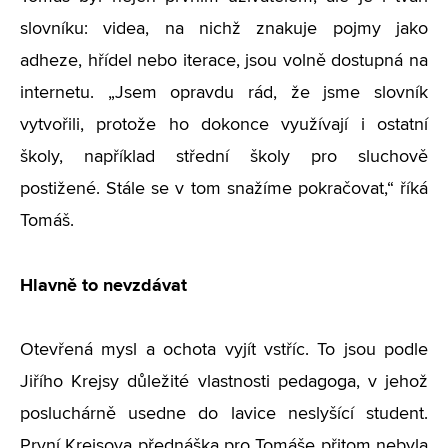
slovníku: videa, na nichž znakuje pojmy jako
adheze, hřídel nebo iterace, jsou volně dostupná na
internetu. „Jsem opravdu rád, že jsme slovník
vytvořili, protože ho dokonce využívají i ostatní
školy, například střední školy pro sluchově
postižené. Stále se v tom snažíme pokračovat,“ říká
Tomáš.
Hlavně to nevzdávat
Otevřená mysl a ochota vyjít vstříc. To jsou podle
Jiřího Krejsy důležité vlastnosti pedagoga, v jehož
posluchárně usedne do lavice neslyšící student.
První Krejsova přednáška pro Tomáše přitom nebyla