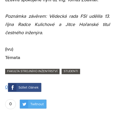
uzavírá spokojeně nyní už Ing. Tomáš Zbavitel.
Poznámka závěrem: Vědecká rada FSI udělila 13.
října Radce Kulichové a Jitce Hořanské titul
čestného inženýra.
(ivu)
Témata
FAKULTA STROJNÍHO INŽENÝRSTVÍ
STUDENTI
0
Sdílet článek
0
Twítnout