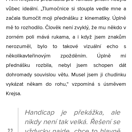
vůbec ideální. „Tlumočnice si stoupla vedle mne a
začala tlumočit moji přednášku z kinematiky. Úplně
mě to rozhodilo. Člověk není zvyklý, že mu někdo v
zorném poli mává rukama, a i když jsem znakům
nerozuměl, bylo to takové vizuální echo s
několikavteřinovým zpožděním. Úplně mi
přednášku rozbila, nebyl jsem schopen dát
dohromady souvislou větu. Musel jsem ji chudinku
vykázat někam do rohu,“ vzpomíná s úsměvem
Krejsa.
Handicap je překážka, ale
nikdy není tak velká. Řešení se
vždycky najde, chce to hlavně