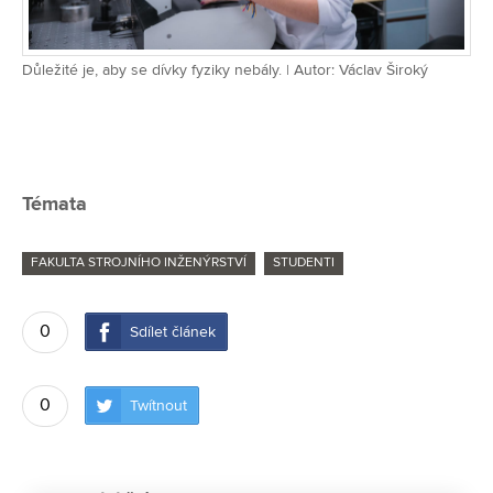
Důležité je, aby se dívky fyziky nebály. | Autor: Václav Široký
Témata
FAKULTA STROJNÍHO INŽENÝRSTVÍ
STUDENTI
0
Sdílet článek
0
Twítnout