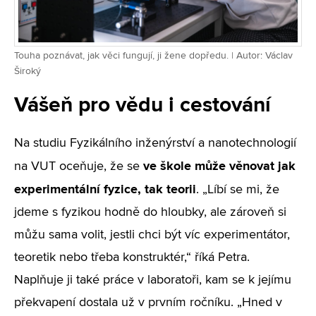
Touha poznávat, jak věci fungují, ji žene dopředu. | Autor: Václav
Široký
Vášeň pro vědu i cestování
Na studiu Fyzikálního inženýrství a nanotechnologií
ve škole může věnovat jak
na VUT oceňuje, že se
experimentální fyzice, tak teorii
. „Líbí se mi, že
jdeme s fyzikou hodně do hloubky, ale zároveň si
můžu sama volit, jestli chci být víc experimentátor,
teoretik nebo třeba konstruktér,“ říká Petra.
Naplňuje ji také práce v laboratoři, kam se k jejímu
překvapení dostala už v prvním ročníku. „Hned v