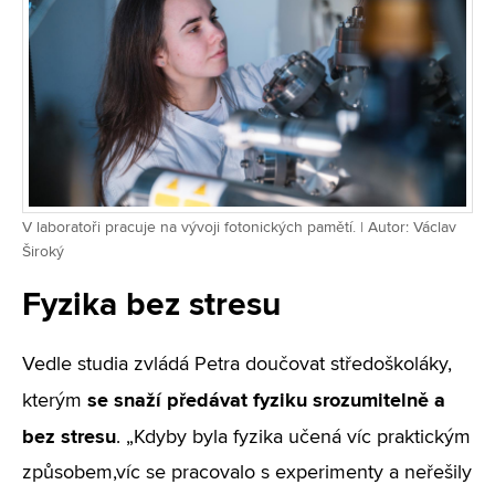
V laboratoři pracuje na vývoji fotonických pamětí. | Autor: Václav
Široký
Fyzika bez stresu
Vedle studia zvládá Petra doučovat středoškoláky,
se snaží předávat fyziku srozumitelně a
kterým
bez stresu
. „Kdyby byla fyzika učená víc praktickým
způsobem,víc se pracovalo s experimenty a neřešily