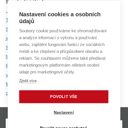
Související články:
„Díky formuli mi výuka dává smysl,“ říká nová šéfka
Nastavení cookies a osobních
TU Brno Racing Anna Piarová
údajů
Studentská formule Dragon 5 má revoluční motor:
Soubory cookie používáme ke shromažďování
a analýze informací o výkonu a používání
jednoválcový přeplňovaný turbodmychadlem
webu, zajištění fungování funkcí ze sociálních
Student VUT dělal porotce na mistrovství světa
médií a ke zlepšení a přizpůsobení obsahu a
formulí v Singapuru
reklam. Se souhlasem můžeme také předávat
marketingovým platformám některé osobní
Revoluce. Dragon 5 míří na závody s naprosto
údaje pro marketingové účely.
výjimečným motorem
Zjistit více
MiniPoster Session učí studenty, jak zajímavě
prezentovat výzkum
POVOLIT VŠE
Nastavení