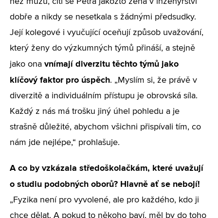
než mužů, cítí se Petra jakožto žena v inženýrství
dobře a nikdy se nesetkala s žádnými předsudky.
Její kolegové i vyučující oceňují způsob uvažování,
který ženy do výzkumných týmů přináší, a stejně
vnímají diverzitu těchto týmů jako
jako ona
klíčový faktor pro úspěch
. „Myslím si, že právě v
diverzitě a individuálním přístupu je obrovská síla.
Každý z nás má trošku jiný úhel pohledu a je
strašně důležité, abychom všichni přispívali tím, co
nám jde nejlépe,“ prohlašuje.
A co by vzkázala středoškolačkám, které uvažují
o studiu podobných oborů? Hlavně ať se nebojí!
„Fyzika není pro vyvolené, ale pro každého, kdo ji
chce dělat. A pokud to někoho baví, měl by do toho