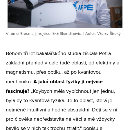
V rámci Erasmu ji nejvíce láká Skandinávie. | Autor: Václav Široký
Během tří let bakalářského studia získala Petra
základní přehled v celé řadě oblastí, od elektřiny a
magnetismu, přes optiku, až po kvantovou
A jaká oblast fyziky ji nejvíce
mechaniku.
fascinuje?
„Kdybych měla vypíchnout jen jednu,
byla by to kvantová fyzika. Je to oblast, která je
nejméně intuitivní a hodně abstraktní. Dějí se v ní
pro člověka nepředstavitelné věci a mě vždycky
bavilo se v nich tak trochu ztratit,“ popisuje.