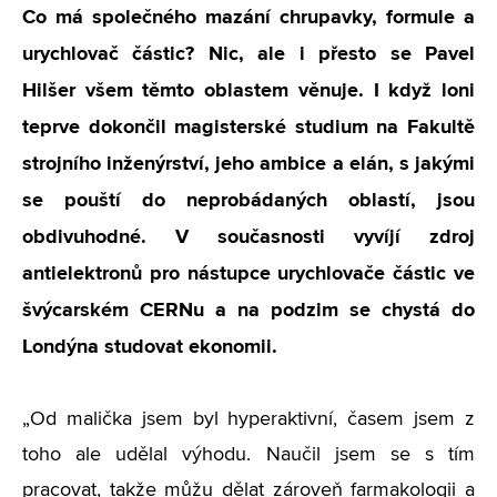
Co má společného mazání chrupavky, formule a
urychlovač částic? Nic, ale i přesto se Pavel
Hilšer všem těmto oblastem věnuje. I když loni
teprve dokončil magisterské studium na Fakultě
strojního inženýrství, jeho ambice a elán, s jakými
se pouští do neprobádaných oblastí, jsou
obdivuhodné. V současnosti vyvíjí zdroj
antielektronů pro nástupce urychlovače částic ve
švýcarském CERNu a na podzim se chystá do
Londýna studovat ekonomii.
„Od malička jsem byl hyperaktivní, časem jsem z
toho ale udělal výhodu. Naučil jsem se s tím
pracovat, takže můžu dělat zároveň farmakologii a