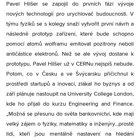
Pavel Hilšer se zapojil do prvních fází vývoje
nových technologií pro urychlovač budoucnosti. V
týmu fyziků se s kolegy snaží vytvořit první návrh a
následně prototyp zařízení, které bude schopno
pomocí atomů wolframu emitovat pozitrony neboli
antičástice elektronů. Než se ale vývoj dostane k
prototypu, Pavel Hilšer už v CERNu nejspíš nebude.
Potom, co v Česku a ve Švýcarsku přičichnul k
prostředí startupů a inovací, zlákal ho byznys a od
září plánuje nastoupit na University College London,
kde ho přijali do kurzu Engineering and Finance.
„Možná se přesunu do světa bankovnictví, kde mají
velký zájem o fyziky, matematiky a inženýry…prostě
lidi, kteří jsou mentálně nastavení na hledání