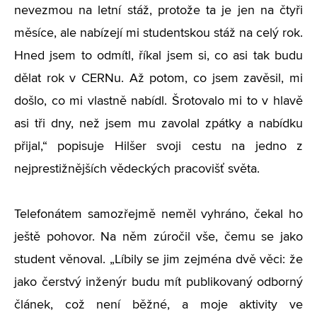
nevezmou na letní stáž, protože ta je jen na čtyři
měsíce, ale nabízejí mi studentskou stáž na celý rok.
Hned jsem to odmítl, říkal jsem si, co asi tak budu
dělat rok v CERNu. Až potom, co jsem zavěsil, mi
došlo, co mi vlastně nabídl. Šrotovalo mi to v hlavě
asi tři dny, než jsem mu zavolal zpátky a nabídku
přijal,“ popisuje Hilšer svoji cestu na jedno z
nejprestižnějších vědeckých pracovišť světa.
Telefonátem samozřejmě neměl vyhráno, čekal ho
ještě pohovor. Na něm zúročil vše, čemu se jako
student věnoval. „Líbily se jim zejména dvě věci: že
jako čerstvý inženýr budu mít publikovaný odborný
článek, což není běžné, a moje aktivity ve