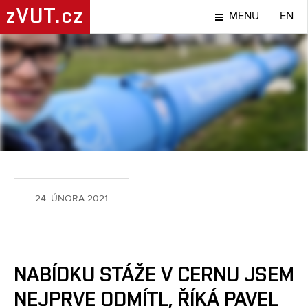
zVUT.cz
MENU
EN
LIDÉ
24. ÚNORA 2021
NABÍDKU STÁŽE V CERNU JSEM
NEJPRVE ODMÍTL, ŘÍKÁ PAVEL