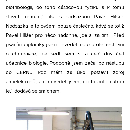
biotribologii, do toho částicovou fyziku a k tomu
stavět formule,“ říká s nadsázkou Pavel Hilšer.
Nadsázka je to ovšem pouze částečná, když se totiž
Pavel Hilšer pro něco nadchne, jde si za tím. „Před
psaním diplomky jsem nevěděl nic o proteinech ani
o chrupavce, ale sedl jsem si a celé dny četl
učebnice biologie. Podobně jsem začal po nástupu
do CERNu, kde mám za úkol postavit zdroj
antielektronů, ale nevěděl jsem, co to antielektron
je,“ dodává se smíchem.