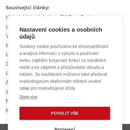
Související články:
Historický úspěch týmu TU Brno Racing: po
přepočítání výsledků bere nakonec stříbro
Nastavení cookies a osobních
Ve třídě má padesát dětí a učí v portugalštině,
údajů
kterou ještě nedávno neuměla. Afrika přesto
Soubory cookie používáme ke shromažďování
a analýze informací o výkonu a používání
předčila má očekávání, tvrdí studentka VUT
webu, zajištění fungování funkcí ze sociálních
Student vymyslel novou metodu výroby očních
médií a ke zlepšení a přizpůsobení obsahu a
protéz. Tiskne je na 3D tiskárně
reklam. Se souhlasem můžeme také předávat
marketingovým platformám některé osobní
Absolvent VUT Aleš Hrabec boduje v Curychu se
údaje pro marketingové účely.
zrychleným ukládáním dat
Zjistit více
Král cyklistiky Jakub Mašek získal stáž v Evropské
kosmické agentuře
POVOLIT VŠE
Nastavení