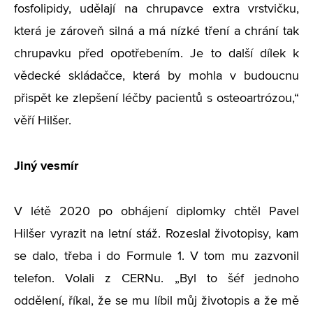
fosfolipidy, udělají na chrupavce extra vrstvičku,
která je zároveň silná a má nízké tření a chrání tak
chrupavku před opotřebením. Je to další dílek k
vědecké skládačce, která by mohla v budoucnu
přispět ke zlepšení léčby pacientů s osteoartrózou,“
věří Hilšer.
Jiný vesmír
V létě 2020 po obhájení diplomky chtěl Pavel
Hilšer vyrazit na letní stáž. Rozeslal životopisy, kam
se dalo, třeba i do Formule 1. V tom mu zazvonil
telefon. Volali z CERNu. „Byl to šéf jednoho
oddělení, říkal, že se mu líbil můj životopis a že mě