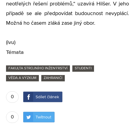
neotřelých řešení problémů,“ uzavírá Hilšer. V jeho
případě se ale předpovídat budoucnost nevyplácí.
Možná ho časem zláká zase jiný obor.
(ivu)
Témata
FAKULTA STROJNÍHO INŽENÝRSTVÍ
STUDENTI
VĚDA A VÝZKUM
ZAHRANIČÍ
0
Sdílet článek
0
Twítnout