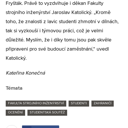
Fryšták. Právě to vyzdvihuje i děkan Fakulty
strojního inženýrství Jaroslav Katolický. „Kromě
toho, že znalosti z lavic studenti zhmotní v dílnách,
tak si vyzkouší i týmovou práci, což je velmi
důležité. Myslím, že i díky tomu jsou pak skvěle
připraveni pro své budoucí zaměstnání,“ uvedl
Katolický.
Kateřina Konečná
Témata
FAKULTA STROJNÍHO INŽENÝRSTVÍ
STUDENTI
ZAHRANIČÍ
OCENĚNÍ
STUDENTSKÁ SOUTĚŽ