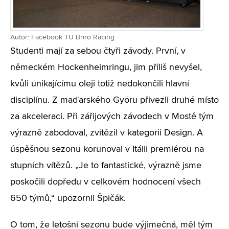
Autor: Facebook TU Brno Racing
Studenti mají za sebou čtyři závody. První, v
německém Hockenheimringu, jim příliš nevyšel,
kvůli unikajícímu oleji totiž nedokončili hlavní
disciplínu. Z maďarského Györu přivezli druhé místo
za akceleraci. Při zářijových závodech v Mostě tým
výrazně zabodoval, zvítězil v kategorii Design. A
úspěšnou sezonu korunoval v Itálii premiérou na
stupních vítězů. „Je to fantastické, výrazně jsme
poskočili dopředu v celkovém hodnocení všech
650 týmů,“ upozornil Špičák.
O tom, že letošní sezonu bude výjimečná, měl tým