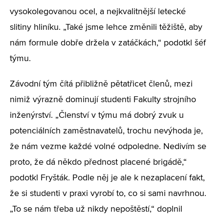
vysokolegovanou ocel, a nejkvalitnější letecké
slitiny hliníku. „Také jsme lehce změnili těžiště, aby
nám formule dobře držela v zatáčkách,“ podotkl šéf
týmu.
Závodní tým čítá přibližně pětatřicet členů, mezi
nimiž výrazně dominují studenti Fakulty strojního
inženýrství. „Členství v týmu má dobrý zvuk u
potenciálních zaměstnavatelů, trochu nevýhoda je,
že nám vezme každé volné odpoledne. Nedivím se
proto, že dá někdo přednost placené brigádě,“
podotkl Fryšták. Podle něj je ale k nezaplacení fakt,
že si studenti v praxi vyrobí to, co si sami navrhnou.
„To se nám třeba už nikdy nepoštěstí,“ doplnil