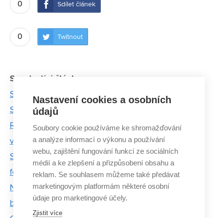
0
Sdílet článek
0
Twítnout
Související články:
Stříbrné medaili předcházelo hašení auta.
Nastavení cookies a osobních
Studentská formule slaví historický úspěch
údajů
Revoluce. Dragon 5 míří na závody s naprosto
Soubory cookie používáme ke shromažďování
a analýze informací o výkonu a používání
výjimečným motorem
webu, zajištění fungování funkcí ze sociálních
Student FSI dělal porotce na mistrovství světa
médií a ke zlepšení a přizpůsobení obsahu a
formulí v texaském Austinu
reklam. Se souhlasem můžeme také předávat
marketingovým platformám některé osobní
Na středoevropském finále byly chvíle, kdy jsme
údaje pro marketingové účely.
byli bezradní, přiznávají finalisté EBEC
Zjistit více