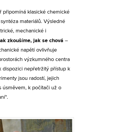
oř připomíná klasické chemické
a syntéza materiálů. Výsledné
ktrické, mechanické i
pak zkoušíme, jak se chová
–
chanické napětí ovlivňuje
h prostorách výzkumného centra
dispozici nepřetržitý přístup k
enty jsou radostí, jejich
s úsměvem, k počítači už o
ní“.