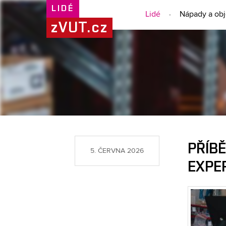
LIDÉ
Lidé
Nápady a ob
zVUT.cz
PŘÍB
5. ČERVNA 2026
EXPE