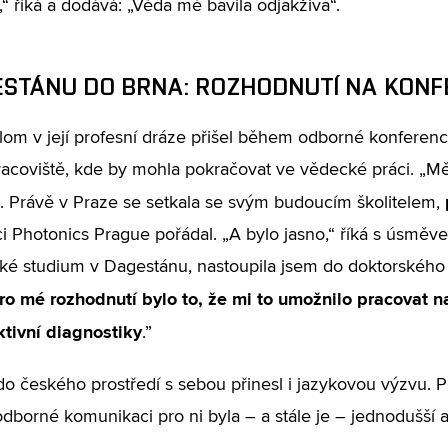
,“ říká a dodává: „Věda mě bavila odjakživa“.
ESTÁNU DO BRNA: ROZHODNUTÍ NA KONF
lom v její profesní dráze přišel během odborné konference
racoviště, kde by mohla pokračovat ve vědecké práci. „Měl
 Právě v Praze se setkala se svým budoucím školitelem,
i Photonics Prague pořádal. „A bylo jasno,“ říká s úsměv
ké studium v Dagestánu, nastoupila jsem do doktorského
ro mé rozhodnutí bylo to, že mi to umožnilo pracovat na
tivní diagnostiky
.”
o českého prostředí s sebou přinesl i jazykovou výzvu. P
 odborné komunikaci pro ni byla – a stále je – jednodušší a