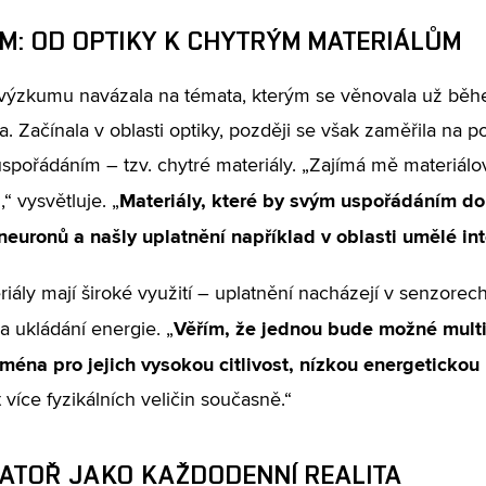
M: OD OPTIKY K CHYTRÝM MATERIÁLŮM
ýzkumu navázala na témata, kterým se věnovala už během
la. Začínala v oblasti optiky, později se však zaměřila na 
uspořádáním – tzv. chytré materiály. „Zajímá mě materiál
Materiály, které by svým uspořádáním d
“ vysvětluje. „
neuronů a našly uplatnění například v oblasti umělé in
riály mají široké využití – uplatnění nacházejí v senzorech
Věřím, že jednou bude možné multif
a ukládání energie. „
jména pro jejich vysokou citlivost, nízkou energetickou
 více fyzikálních veličin současně.“
ATOŘ JAKO KAŽDODENNÍ REALITA