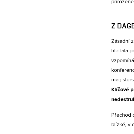
přirozené
Z DAG
Zásadní z
hledala p
vzpomíná.
konferenc
magisters
Klíčové p
nedestruk
Přechod d
blízké, v