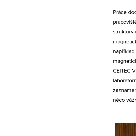
Práce doc
pracovišt
struktury
magnetick
například
magnetick
CEITEC VU
laborator
zaznamená
něco vážn