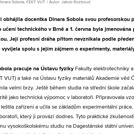
Dinara Sobola, FEKT VUT. | Autor: Jakub Rozboud
ci obhájila docentka Dinara Sobola svou profesorskou 
 učení technického v Brně a 1. června byla jmenována
kou. Její profesní dráha přitom nevznikala podle před
 vyvíjela spolu s jejím zájmem o experimenty, materiály 
obola
pracuje na Ústavu fyziky
Fakulty elektrotechniky 
 VUT) a také na Ústavu fyziky materiálů Akademie věd 
ila velmi brzy. Ještě během studia na střední škole začal
zitě jako technická výpomoc v laboratoři. Připravovala vzor
leštila zařízení a učila se základům experimentální práce. 
boratoři, který ji provází dodnes. Tyto praktické zkušenost
u vysokoškolskému studiu na Dagestánské státní univerz