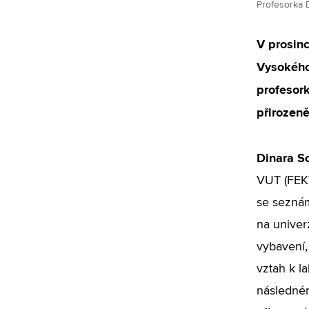
Profesorka 
V prosin
Vysokého
profesor
přirozeně
Dinara S
VUT (FEKT
se seznám
na univer
vybavení, 
vztah k la
následném