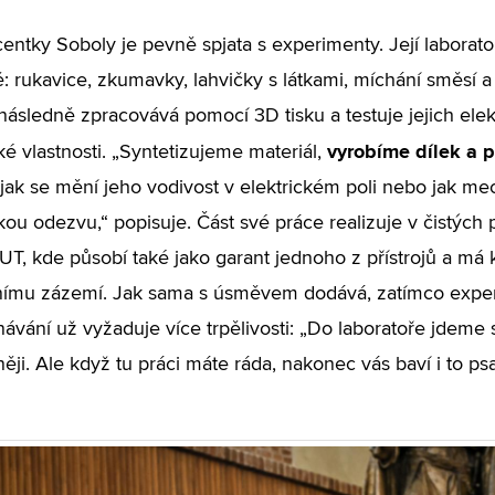
entky Soboly je pevně spjata s experimenty. Její laborat
ě: rukavice, zkumavky, lahvičky s látkami, míchání směsí 
 následně zpracovává pomocí 3D tisku a testuje jejich ele
vyrobíme dílek a 
é vlastnosti. „Syntetizujeme materiál,
 jak se mění jeho vodivost v elektrickém poli nebo jak me
ou odezvu,“ popisuje. Část své práce realizuje v čistýc
T, kde působí také jako garant jednoho z přístrojů a má k 
nímu zázemí. Jak sama s úsměvem dodává, zatímco experim
vání už vyžaduje více trpělivosti: „Do laboratoře jdeme 
ěji. Ale když tu práci máte ráda, nakonec vás baví i to psa