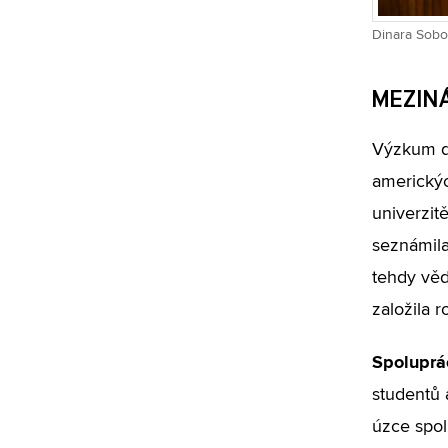
Dinara Sobo
MEZIN
Výzkum d
americkýc
univerzit
seznámil
tehdy věd
založila r
Spoluprá
studentů 
úzce spol