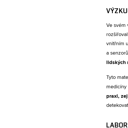
VÝZKU
Ve svém v
rozšiřova
vnitřním 
a senzorů,
lidských 
Tyto mate
medicíny 
praxi, ze
detekovat
LABOR