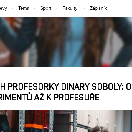
jevy
Téma
Sport
Fakulty
Zápisník
LIDÉ
ĚH PROFESORKY DINARY SOBOLY: 
RIMENTŮ AŽ K PROFESUŘE