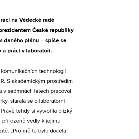
práci na Vědecké radě
 prezidentem České republiky
em daného plánu – spíše se
a práci v laboratoři.
a komunikačních technologií
ČR. S akademickým prostředím
a v sedmnácti letech pracovat
ky, starala se o laboratorní
Právě tehdy si vytvořila blízký
i přirozeně vedly k jejímu
itě. „Pro mě to bylo docela