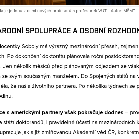
la je jednou z osmi nových profesorů a profesorek VUT. | Autor: MŠMT
ÁRODNÍ SPOLUPRÁCE A OSOBNÍ ROZHOD
ocentky Soboly má výrazný mezinárodní přesah, zejmén
h. Po dokončení doktorátu plánovala roční postdoktoran
ě. Jen několik měsíců před plánovaným odjezdem se však
a se svým současným manželem. Do Spojených států na v
ěla, že našla životního partnera. Po několika týdnech se pr
odinu.
ce s americkými partnery však pokračuje dodnes
– pro
a stáží doktorandů, i pravidelné účasti na mezinárodních
upracuje jak s již zmiňovanou Akademií věd ČR, konkrétn