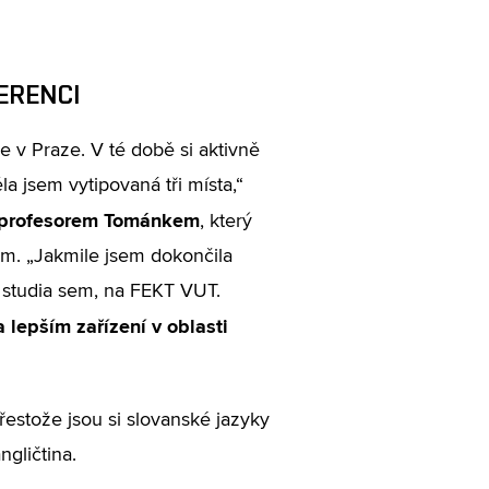
ERENCI
 v Praze. V té době si aktivně
a jsem vytipovaná tři místa,“
profesorem Tománkem
, který
em. „Jakmile jsem dokončila
 studia sem, na FEKT VUT.
 lepším zařízení v oblasti
řestože jsou si slovanské jazyky
ngličtina.