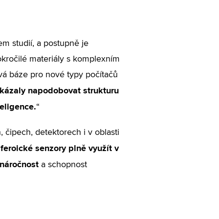
 studií, a postupně je
pokročilé materiály s komplexním
ová báze pro nové typy počítačů
okázaly napodobovat strukturu
teligence.
“
, čipech, detektorech i v oblasti
eroické senzory plně využít v
 náročnost
a schopnost