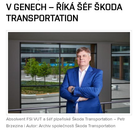
V GENECH – ŘÍKÁ ŠÉF ŠKODA
TRANSPORTATION
Absolvent FSI VUT a šéf plzeňské Škoda Transportation – Petr
Brzezina | Autor: Archiv společnosti Škoda Transportation