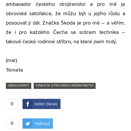
ambasador českého strojírenství a pro mě je
obrovská satisfakce, že můžu být u jejího růstu a
posouvat ji dál. Značka Škoda je pro mě – a věřím,
že i pro každého Čecha se srdcem technika –
takové české rodinné stříbro, na které jsem hrdý.
(mar)
Témata
ABSOLVENTI
FAKULTA STROJNÍHO INŽENÝRSTVÍ
0
Sdílet článek
0
Twítnout