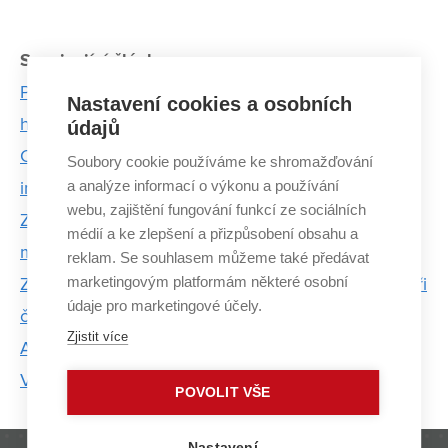
Související články:
Přes den nebe a země. Společně se setkávají pod
Nastavení cookies a osobních
hladinou
údajů
Chci mít vše připravené na sto procent, říká car
Soubory cookie používáme ke shromažďování
a analýze informací o výkonu a používání
inženýr Toyoty David Zubíček
webu, zajištění fungování funkcí ze sociálních
Zařízení od Adwitechu umožňuje bezdrátové
médií a ke zlepšení a přizpůsobení obsahu a
měření i v těch nejnáročnějších podmínkách
reklam. Se souhlasem můžeme také předávat
marketingovým platformám některé osobní
Zdeněk Brázdil: Doporučuji zůstat v práci alespoň tři
údaje pro marketingové účely.
čtyři roky a něco ve firmě dokázat
Zjistit více
Absolvent FSI objevil zapomenutý kout Albánie.
Vozí sem mladé dobrodruhy i dobrovolníky
POVOLIT VŠE
Nastavení