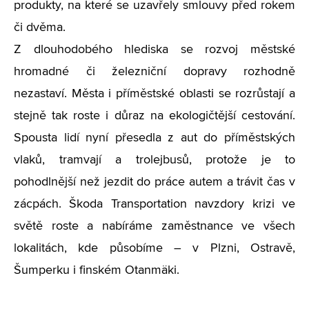
produkty, na které se uzavřely smlouvy před rokem
či dvěma.
Z dlouhodobého hlediska se rozvoj městské
hromadné či železniční dopravy rozhodně
nezastaví. Města i příměstské oblasti se rozrůstají a
stejně tak roste i důraz na ekologičtější cestování.
Spousta lidí nyní přesedla z aut do příměstských
vlaků, tramvají a trolejbusů, protože je to
pohodlnější než jezdit do práce autem a trávit čas v
zácpách. Škoda Transportation navzdory krizi ve
světě roste a nabíráme zaměstnance ve všech
lokalitách, kde působíme – v Plzni, Ostravě,
Šumperku i finském Otanmäki.