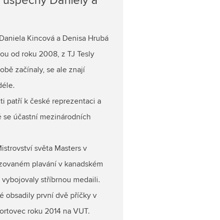
 úspěchy Daniely a
Daniela Kincová a Denisa Hrubá
ou od roku 2008, z TJ Tesly
obě začínaly, se ale znají
éle.
i patří k české reprezentaci a
ě se účastní mezinárodních
istrovství světa Masters v
zovaném plavání v kanadském
vybojovaly stříbrnou medaili.
ké obsadily první dvě příčky v
ortovec roku 2014 na VUT.