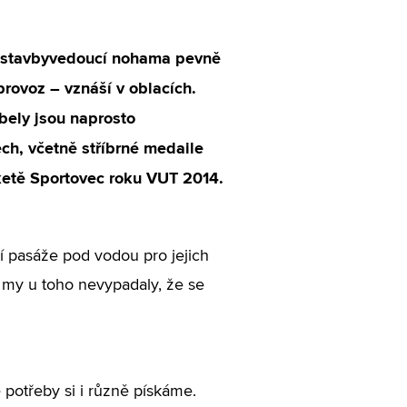
o stavbyvedoucí nohama pevně
rovoz – vznáší v oblacích.
bely jsou naprosto
ch, včetně stříbrné medaile
nketě Sportovec roku VUT 2014.
ší pasáže pod vodou pro jejich
a my u toho nevypadaly, že se
potřeby si i různě pískáme.