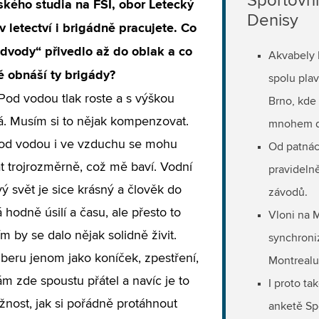
Sportovní
ského studia na FSI, obor Letecký
Denisy
v letectví i brigádně pracujete. Co
dvody“ přivedlo až do oblak a co
Akvabely 
ě obnáší ty brigády?
spolu plav
Pod vodou tlak roste a s výškou
Brno, kde 
á. Musím si to nějak kompenzovat.
mnohem d
pod vodou i ve vzduchu se mohu
Od patnáct
 trojrozměrně, což mě baví. Vodní
pravideln
ý svět je sice krásný a člověk do
závodů.
 hodně úsilí a času, ale přesto to
Vloni na M
ím by se dalo nějak solidně živit.
synchroni
beru jenom jako koníček, zpestření,
Montrealu 
ám zde spoustu přátel a navíc je to
I proto ta
nost, jak si pořádně protáhnout
anketě Sp