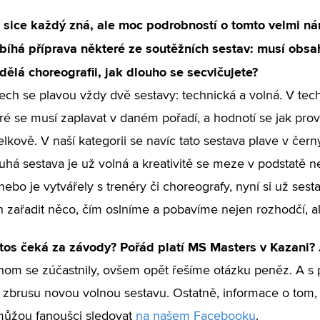
 sice každý zná, ale moc podrobností o tomto velmi ná
bíhá příprava některé ze soutěžních sestav: musí obsa
ělá choreografii, jak dlouho se secvičujete?
ch se plavou vždy dvě sestavy: technická a volná. V tec
eré se musí zaplavat v daném pořadí, a hodnotí se jak prov
elkově. V naší kategorii se navíc tato sestava plave v čer
ruhá sestava je už volná a kreativitě se meze v podstatě 
 nebo je vytvářely s trenéry či choreografy, nyní si už s
h zařadit něco, čím oslníme a pobavíme nejen rozhodčí, ale
tos čeká za závody? Pořád platí MS Masters v Kazani? 
om se zúčastnily, ovšem opět řešíme otázku peněz. A s p
zbrusu novou volnou sestavu. Ostatně, informace o tom,
můžou fanoušci sledovat
na našem Facebooku
.