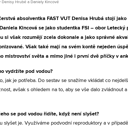
iv Denisy Hrubé a Daniely Kincové
čerstvá absolventka FAST VUT Denisa Hrubá stojí jak
Daniela Kincová se jako studentka FSI – obor Letecký p
u si však rozumějí zcela dokonale a jako správné akva
onizované. Však také mají na svém kontě nejeden úspě
o mistrovství světa a mimo jiné i první dvě příčky v a
ho vydržíte pod vodou?
o, jak je potřeba. Do sestav se snažíme vkládat co nejdel
ížnost, avšak s ohledem na to, aby se vše dalo zvládnout 
eho se pod vodou řídíte, když není slyšet?
 slyšet je. Využíváme podvodní reproduktory a v případě 