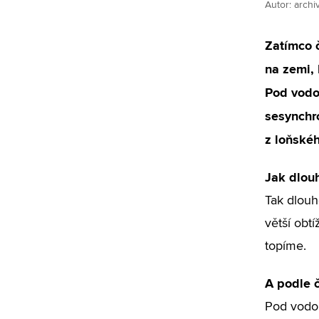
Autor: arch
Zatímco 
na zemi, 
Pod vodo
sesynchr
z loňskéh
Jak dlou
Tak dlouh
větší obt
topíme.
A podle č
Pod vodou