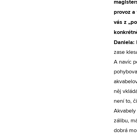
magister
provoz a 
vás z „po
konkrétn
Daniela:
zase kles
A navíc 
pohybovat
akvabelov
něj vkládá
není to, č
Akvabely 
zálibu, m
dobrá mož