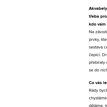
Akvabely
třeba pro
kdo vám d
Na závode
prvky, kt
sestava c
čepici. D
přebíraly
se do nic
Co vás le
Rády bych
chystáme 
děláme, 