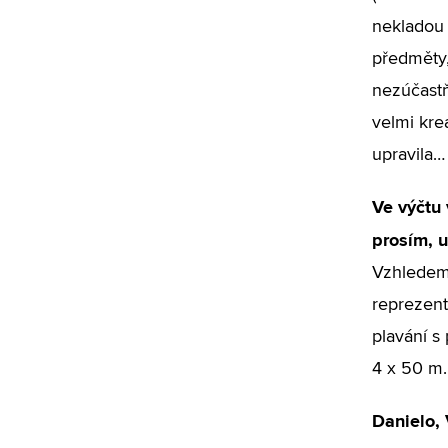
nekladou 
předměty,
nezúčastň
velmi kre
upravila…
Ve výčtu 
prosím, u
Vzhledem 
reprezent
plavání s
4 x 50 m.
Danielo, 