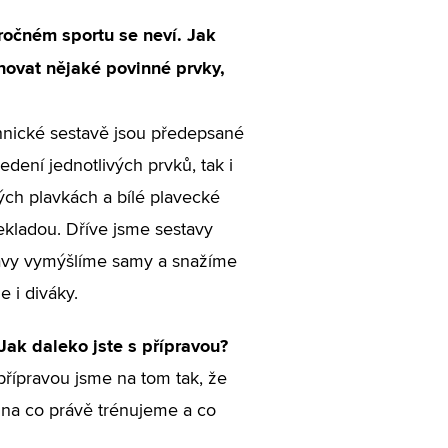
ročném sportu se neví. Jak
hovat nějaké povinné prvky,
hnické sestavě jsou předepsané
edení jednotlivých prvků, tak i
ných plavkách a bílé plavecké
nekladou. Dříve jsme sestavy
estavy vymýšlíme samy a snažíme
 i diváky.
Jak daleko jste s přípravou?
řípravou jsme na tom tak, že
 na co právě trénujeme a co