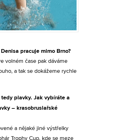
ž Denisa pracuje mimo Brno?
 ve volném čase pak dáváme
uho, a tak se dokážeme rychle
 tedy plavky. Jak vybíráte a
avky – krasobruslařské
vené a nějaké jiné výstřelky
 pohár Trophy Cup, kde se meze