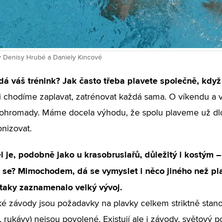
iv Denisy Hrubé a Daniely Kincové
dá váš trénink? Jak často třeba plavete společně, kdy
i chodíme zaplavat, zatrénovat každá sama. O víkendu a
dohromady. Máme docela výhodu, že spolu plaveme už dlo
nizovat.
 je, podobně jako u krasobruslařů, důležitý i kostým –
 se? Mimochodem, dá se vymyslet i něco jiného než pl
 taky zaznamenalo velký vývoj.
ké závody jsou požadavky na plavky celkem striktně stano
, rukávy) nejsou povolené. Existují ale i závody, světový