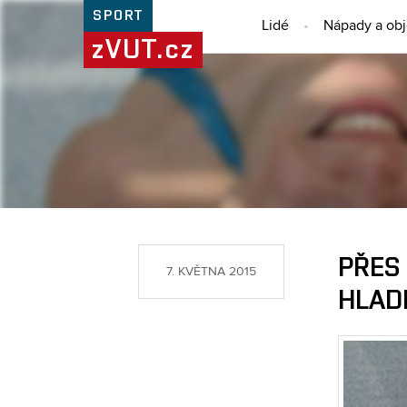
SPORT
Lidé
Nápady a ob
zVUT.cz
PŘES 
7. KVĚTNA 2015
HLAD