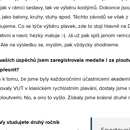
jak v rámci sestavy, tak ve výběru kostýmů. Dokonce jso
 jako balony, kruhy, stuhy apod. Těchto závodů se však z
ujeme. Co se týče výběru plavek, zde to stojí hlavně na D
ativní a navíc hezky maluje :-). Já už pak spíš jenom remc
 Ale na výsledku se, myslím, pak vždycky shodneme.
vašich úspěchů jsem zaregistrovala medaile i za plout
přesnit?
k tomu, že jsme byly každoročními účastnicemi akademi
ovaly VUT v klasickém rychlostním plavání, dostaly jsme s
 ploutvemi. No, a ono to vyšlo. Získaly jsme krásné druhé
Vy studujete druhý ročník