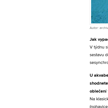
Autor: arch
Jak vypa
V týdnu s
sestavu 
sesynchro
U akvabel
shodnete
oblečení
Na klasic
(nohavice