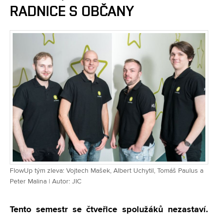
RADNICE S OBČANY
FlowUp tým zleva: Vojtech Mašek, Albert Uchytil, Tomáš Paulus a
Peter Malina | Autor: JIC
Tento semestr se čtveřice spolužáků nezastaví.