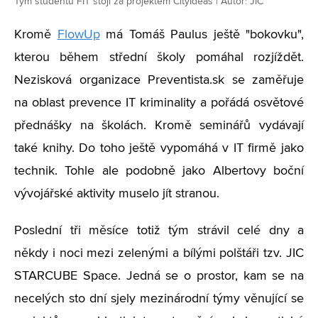
Tým studentů FIT stojí za projektem CityIdeas | Autor: JIC
Kromě
FlowUp
má Tomáš Paulus ještě "bokovku",
kterou během střední školy pomáhal rozjíždět.
Nezisková organizace Preventista.sk se zaměřuje
na oblast prevence IT kriminality a pořádá osvětové
přednášky na školách. Kromě seminářů vydávají
také knihy. Do toho ještě vypomáhá v IT firmě jako
technik. Tohle ale podobně jako Albertovy boční
vývojářské aktivity muselo jít stranou.
Poslední tři měsíce totiž tým strávil celé dny a
někdy i noci mezi zelenými a bílými polštáři tzv. JIC
STARCUBE Space. Jedná se o prostor, kam se na
necelých sto dní sjely mezinárodní týmy věnující se