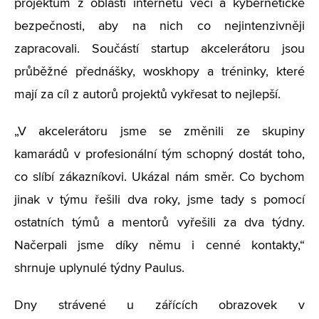
projektům z oblasti internetu věcí a kybernetické
bezpečnosti, aby na nich co nejintenzivněji
zapracovali. Součástí startup akcelerátoru jsou
průběžné přednášky, woskhopy a tréninky, které
mají za cíl z autorů projektů vykřesat to nejlepší.
„V akcelerátoru jsme se změnili ze skupiny
kamarádů v profesionální tým schopný dostát toho,
co slíbí zákazníkovi. Ukázal nám směr. Co bychom
jinak v týmu řešili dva roky, jsme tady s pomocí
ostatních týmů a mentorů vyřešili za dva týdny.
Načerpali jsme díky němu i cenné kontakty,“
shrnuje uplynulé týdny Paulus.
Dny strávené u zářících obrazovek v