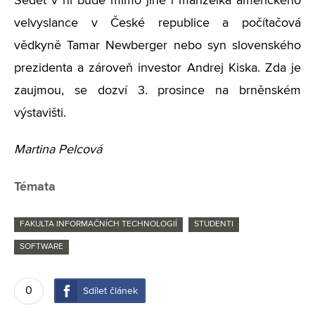
Sedět v ní bude mimo jiné i manželka amerického
velvyslance v České republice a počítačová
vědkyně Tamar Newberger nebo syn slovenského
prezidenta a zároveň investor Andrej Kiska. Zda je
zaujmou, se dozví 3. prosince na brněnském
výstavišti.
Martina Pelcová
Témata
FAKULTA INFORMAČNÍCH TECHNOLOGIÍ
STUDENTI
SOFTWARE
0
Sdílet článek