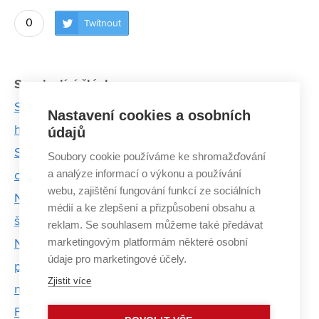
0
Twítnout
Související články:
Student učí chodit šestinohého robota. Inspiraci
Nastavení cookies a osobních
hledá u brouků
údajů
Software Adama Babince analyzuje křižovatky po
Soubory cookie používáme ke shromažďování
a analýze informací o výkonu a používání
celém světě
webu, zajištění fungování funkcí ze sociálních
Nový software by měl umět říci, zda je volající
médií a ke zlepšení a přizpůsobení obsahu a
šťastný
reklam. Se souhlasem můžeme také předávat
marketingovým platformám některé osobní
Na trhu chybí tisíce odborníků na čipy. FEKT VUT
údaje pro marketingové účely.
proto otevře nový studijní program, který v Česku
Zjistit více
nemá obdoby
FIT VUT pomáhá rozvoji aplikace Záchranka