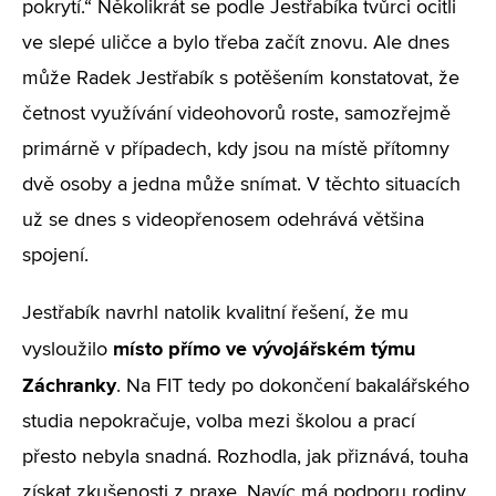
pokrytí.“ Několikrát se podle Jestřabíka tvůrci ocitli
ve slepé uličce a bylo třeba začít znovu. Ale dnes
může Radek Jestřabík s potěšením konstatovat, že
četnost využívání videohovorů roste, samozřejmě
primárně v případech, kdy jsou na místě přítomny
dvě osoby a jedna může snímat. V těchto situacích
už se dnes s videopřenosem odehrává většina
spojení.
Jestřabík navrhl natolik kvalitní řešení, že mu
místo přímo ve vývojářském týmu
vysloužilo
Záchranky
. Na FIT tedy po dokončení bakalářského
studia nepokračuje, volba mezi školou a prací
přesto nebyla snadná. Rozhodla, jak přiznává, touha
získat zkušenosti z praxe. Navíc má podporu rodiny,