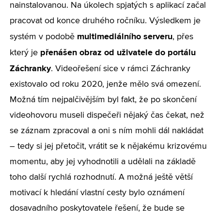
nainstalovanou. Na úkolech spjatých s aplikací začal
pracovat od konce druhého ročníku. Výsledkem je
multimediálního serveru
systém v podobě
, přes
přenášen obraz od uživatele
do portálu
který je
Záchranky
. Videořešení sice v rámci Záchranky
existovalo od roku 2020, jenže mělo svá omezení.
Možná tím nejpalčivějším byl fakt, že po skončení
videohovoru museli dispečeři nějaký čas čekat, než
se záznam zpracoval a oni s ním mohli dál nakládat
– tedy si jej přetočit, vrátit se k nějakému krizovému
momentu, aby jej vyhodnotili a udělali na základě
toho další rychlá rozhodnutí. A možná ještě větší
motivací k hledání vlastní cesty bylo oznámení
dosavadního poskytovatele řešení, že bude se