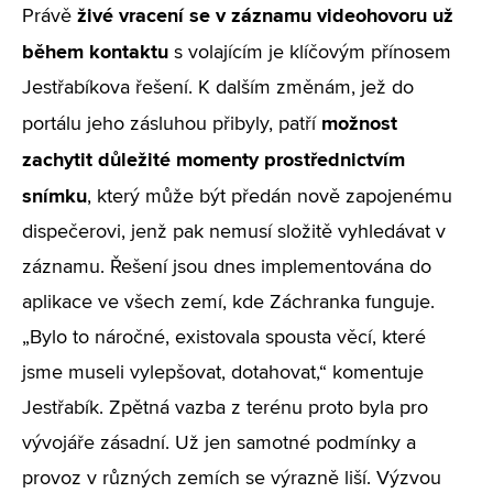
živé
vracení se v záznamu videohovoru už
Právě
během kontaktu
s volajícím je klíčovým přínosem
Jestřabíkova řešení. K dalším změnám, jež do
možnost
portálu jeho zásluhou přibyly, patří
zachytit důležité momenty prostřednictvím
snímku
, který může být předán nově zapojenému
dispečerovi, jenž pak nemusí složitě vyhledávat v
záznamu. Řešení jsou dnes implementována do
aplikace ve všech zemí, kde Záchranka funguje.
„Bylo to náročné, existovala spousta věcí, které
jsme museli vylepšovat, dotahovat,“ komentuje
Jestřabík. Zpětná vazba z terénu proto byla pro
vývojáře zásadní. Už jen samotné podmínky a
provoz v různých zemích se výrazně liší. Výzvou