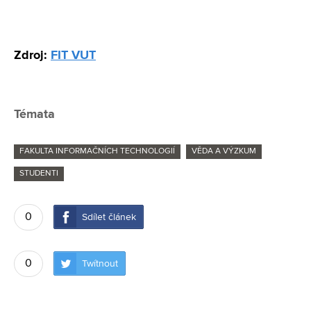
Zdroj:
FIT VUT
Témata
FAKULTA INFORMAČNÍCH TECHNOLOGIÍ
VĚDA A VÝZKUM
STUDENTI
0
Sdílet článek
0
Twítnout