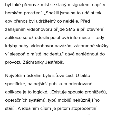
byl také přenos z míst se slabým signálem, např. v
horském prostředí. „Snažili jsme se to udělat tak,
aby přenos byl udržitelný co nejdéle. Před
zahájením videohovoru přijde SMS a při otevření
aplikace se už odesílá polohová informace – tedy i
kdyby nebyl videohovor navázán, záchranné složky
ví alespoň o místě incidentu,“ dává nahlédnout do
provozu Záchranky Jestřabík.
Největším úskalím byla síťová část. U takto
specifické, na nejširší publikum orientované
aplikace je to logické. „Existuje spousta prohlížečů,
operačních systémů, typů mobilů nejrůznějšího
stáří… A ideálním cílem je přitom stoprocentní