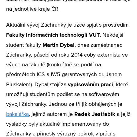
na jednotlivé kraje ČR.
Aktuální vývoj Záchranky je úzce spjat s prostředím
Fakulty informačních technologií VUT
. Někdejší
Martin
Dybal
student fakulty
, dnes zaměstnanec
Záchranky, působí od roku 2014 coby externista ve
výuce na fakultě (konkrétně se podílí na
předmětech ICS a IW5 garantovaných dr. Janem
vypisováním
prací
Pluskalem). Dybal stojí za
, které
umožňují studentům podílet se na softwarovém
vývoji Záchranky. Jednou ze tří již obhájených je
Radek Jestřabík
bakalářka
, jejímž autorem je
a jejíž
výsledky byly aktuálně implementovány do
Záchranky a přinesly výrazný pokrok v práci s