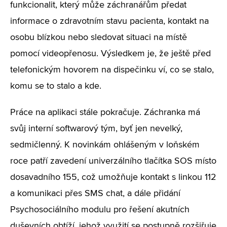
funkcionalit, který může záchranářům předat
informace o zdravotním stavu pacienta, kontakt na
osobu blízkou nebo sledovat situaci na místě
pomocí videopřenosu. Výsledkem je, že ještě před
telefonickým hovorem na dispečinku ví, co se stalo,
komu se to stalo a kde.
Práce na aplikaci stále pokračuje. Záchranka má
svůj interní softwarový tým, byť jen nevelký,
sedmičlenný. K novinkám ohlášeným v loňském
roce patří zavedení univerzálního tlačítka SOS místo
dosavadního 155, což umožňuje kontakt s linkou 112
a komunikaci přes SMS chat, a dále přidání
Psychosociálního modulu pro řešení akutních
duševních obtíží, jehož využití se postupně rozšiřuje