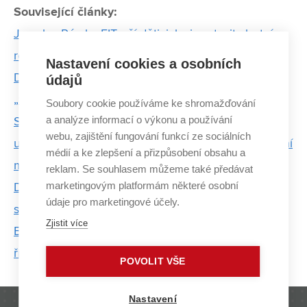
Související články:
Jaroslav Páral z FIT učí děti, jak si sestavit vlastní
roboty
Nastavení cookies a osobních
Doktorand z FIT hledá chyby, kvůli kterým
údajů
„zamrzají“ aplikace
Soubory cookie používáme ke shromažďování
a analýze informací o výkonu a používání
Studenti VUT a MUNI pracují s geneticky
webu, zajištění fungování funkcí ze sociálních
upravenými bakteriemi. Projekt přihlásili do prestižní
médií a ke zlepšení a přizpůsobení obsahu a
mezinárodní soutěže
reklam. Se souhlasem můžeme také předávat
marketingovým platformám některé osobní
Doktorandi z techniky zkoumají chování oběhové
údaje pro marketingové účely.
soustavy. Pomáhají jim i neuronové sítě
Zjistit více
Baví mě zjišťovat, proč věci fungují tak, jak fungují,
říká oceněný doktorand z FIT VUT
POVOLIT VŠE
Nastavení