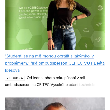
"Studenti se na mě mohou obrátit s jakýmkoliv
problémem," říká ombudsperson CEITEC VUT Beáta
Idesová
Od ledna tohoto roku působí v roli
21. DUBNA
ombudsperson na CEITEC Vysokého učení technického v
Brně Beáta Idesová, která na postu vystřídala Katarínu
Rovenskou. Kromě svého doktorského studia tak má tato
důvě