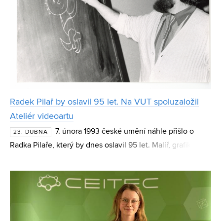
Radek Pilař by oslavil 95 let. Na VUT spoluzaložil
Ateliér videoartu
7. února 1993 české umění náhle přišlo o
23. DUBNA
Radka Pilaře, který by dnes oslavil 95 let. Malíř, grafik a
ilustrátor, který se věnoval také filmu a režii, výrazně
ovlivnil podobu české umělecké i akademick