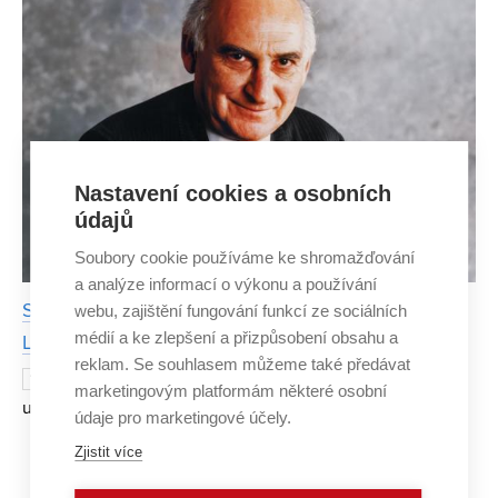
Nastavení cookies a osobních
údajů
Soubory cookie používáme ke shromažďování
a analýze informací o výkonu a používání
S žábou v erbu. Neobyčejný život sira Franka
webu, zajištění fungování funkcí ze sociálních
médií a ke zlepšení a přizpůsobení obsahu a
Lampla, brněnského rodáka a stavaře z VUT
reklam. Se souhlasem můžeme také předávat
Od narození Františka „Franka“ Lampla
14. DUBNA
marketingovým platformám některé osobní
uplynulo 6. dubna 2026 rovných sto let. Brněnský rodák a
údaje pro marketingové účely.
student stavařiny na Vysokém učení technickém v Brně
Zjistit více
prožil mimořádný život. Ačkoliv, jak zmiňoval, třikr
Zobrazit více