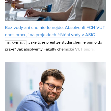
Bez vody ani chemie to nejde: Absolventi FCH VUT
dnes pracují na projektech čištění vody v ASIO
Jaké to je přejít ze studia chemie přímo do
18. KVĚTNA
praxe? Jak absolventy Fakulty chemické VUT připraví
studium na pracovní život a co by dnes poradili
současným studentům? O své zkušenosti se podělili dva
ab