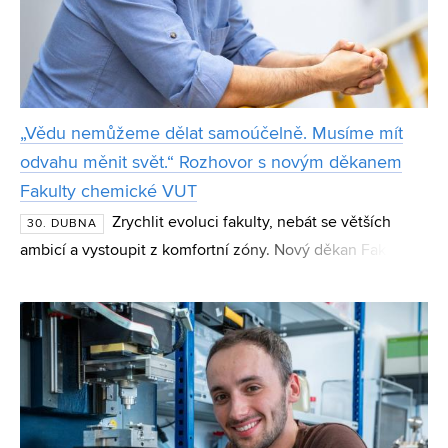
„Vědu nemůžeme dělat samoúčelně. Musíme mít
odvahu měnit svět.“ Rozhovor s novým děkanem
Fakulty chemické VUT
Zrychlit evoluci fakulty, nebát se větších
30. DUBNA
ambicí a vystoupit z komfortní zóny. Nový děkan Fakulty
chemické VUT Stanislav Obruča mluví o potřebě jasně
profilované vědy, modernizaci studijních programů