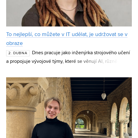
To nejlepší, co můžete v IT udělat, je udržovat se v
obraze
Dnes pracuje jako inženýrka strojového učení
2. DUBNA
a propojuje vývojové týmy, které se věnují AI, různě po
světě. Zpočátku přitom absolventka FIT Kateřina Vrána
pochybovala, jestli je studium IT vůbec pro n