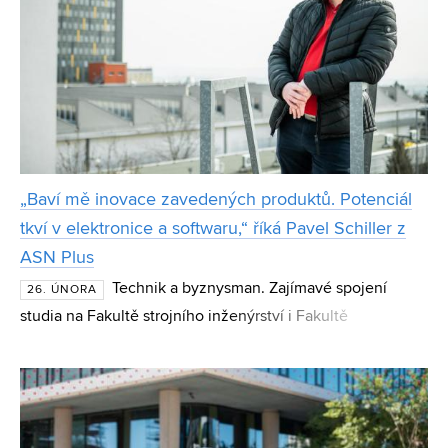
„Baví mě inovace zavedených produktů. Potenciál
tkví v elektronice a softwaru,“ říká Pavel Schiller z
ASN Plus
Technik a byznysman. Zajímavé spojení
26. ÚNORA
studia na Fakultě strojního inženýrství i Fakultě
podnikatelské dovedlo absolventa VUT Pavla Schillera k
podnikání, které tento poměrně netradiční mix znalostí vy