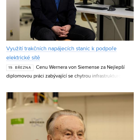
Využití trakčních napájecích stanic k podpoře
elektrické sítě
Cenu Wernera von Siemense za Nejlepší
19. BŘEZNA
diplomovou práci zabývající se chytrou infrastrukturou a
energetikou získal Tomáš Fryšták z Fakulty
elektrotechniky a komunikačních technologií Vysokého
učení tec