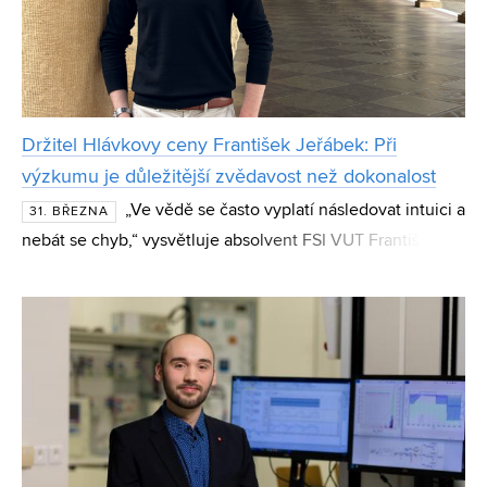
Držitel Hlávkovy ceny František Jeřábek: Při
výzkumu je důležitější zvědavost než dokonalost
„Ve vědě se často vyplatí následovat intuici a
31. BŘEZNA
nebát se chyb,“ vysvětluje absolvent FSI VUT František
Jeřábek. Talentovaný klavírista, který se věnuje aplikované
fyzice a polovodičům, získal prestižní