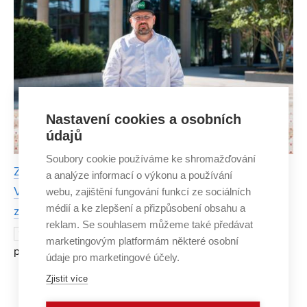
Nastavení cookies a osobních
údajů
Soubory cookie používáme ke shromažďování
Ze stavárny k vlastní firmě: Jiří Pech ukazuje, že
a analýze informací o výkonu a používání
VUT otevírá mnohem širší možnosti, než se může
webu, zajištění fungování funkcí ze sociálních
médií a ke zlepšení a přizpůsobení obsahu a
zdát
reklam. Se souhlasem můžeme také předávat
Absolvent, který dokázal technické vzdělání
18. ÚNORA
marketingovým platformám některé osobní
přetavit v reálný byznys. To je Jiří Pech – bývalý student
údaje pro marketingové účely.
Fakulty stavební Vysokého učení technického v Brně,
Zjistit více
zakladatel konzultační společnosti PKV patříc
Zobrazit více