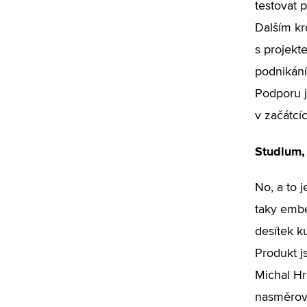
testovat 
Dalším kr
s projekt
podnikání
Podporu j
v začátcíc
Studium, 
No, a to 
taky embe
desítek k
Produkt j
Michal Hr
nasměrova