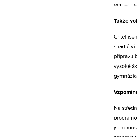
embedded 
Takže vol
Chtěl jse
snad čtyři
přípravu 
vysoké šk
gymnázia, 
Vzpomínát
Na středn
programov
jsem muse