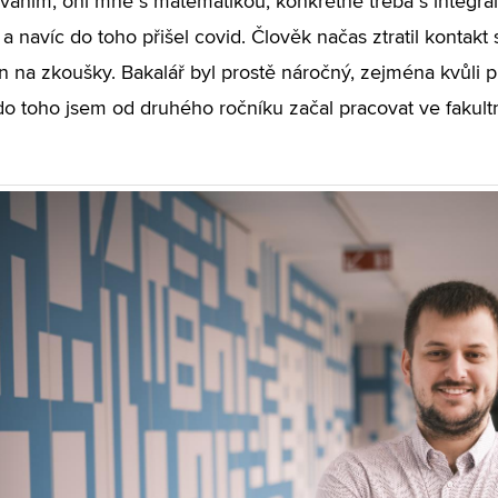
áním, oni mně s matematikou, konkrétně třeba s integrál
a navíc do toho přišel covid. Člověk načas ztratil kontakt 
en na zkoušky. Bakalář byl prostě náročný, zejména kvůli
do toho jsem od druhého ročníku začal pracovat ve fakult