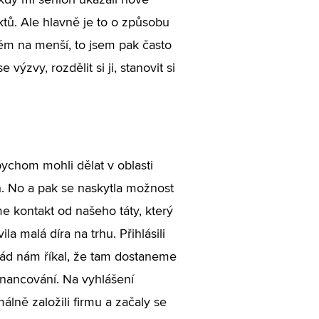
kdy mi senioři ukázali nové
ktů. Ale hlavně je to o způsobu
lém na menší, to jsem pak často
výzvy, rozdělit si ji, stanovit si
bychom mohli dělat v oblasti
rh. No a pak se naskytla možnost
me kontakt od našeho táty, který
 malá díra na trhu. Přihlásili
rád nám říkal, že tam dostaneme
nancování. Na vyhlášení
lně založili firmu a začaly se