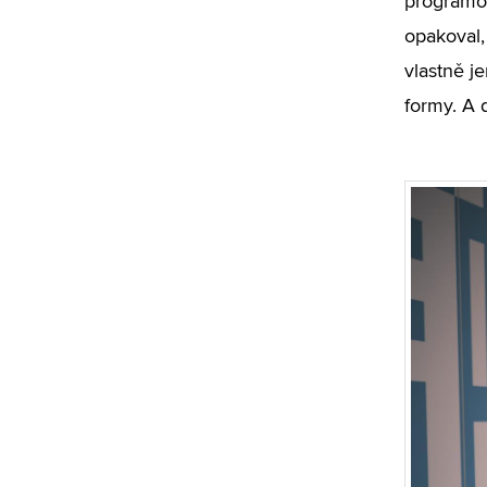
programov
opakoval, 
vlastně j
formy. A 