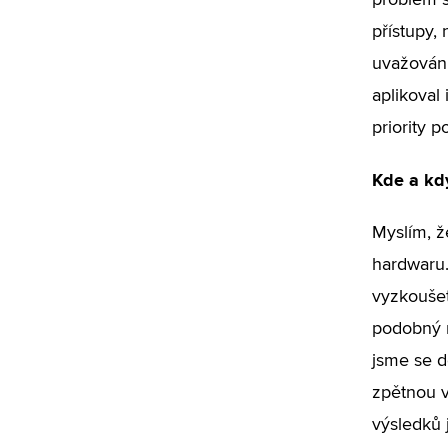
problém s
přístupy,
uvažování
aplikoval 
priority p
Kde a kdy
Myslím, ž
hardwaru.
vyzkoušet
podobný m
jsme se d
zpětnou v
výsledků 