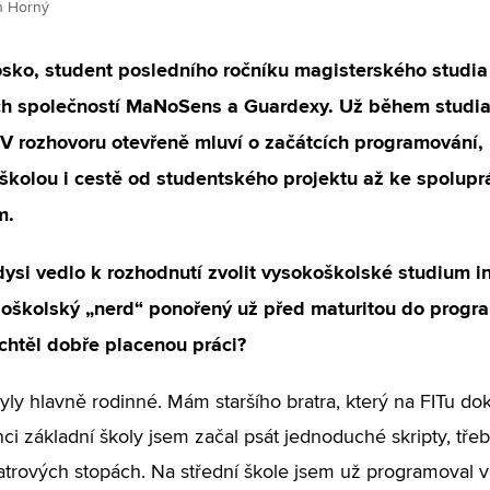
in Horný
sko, student posledního ročníku magisterského studia
h společností MaNoSens a Guardexy. Už během studia 
V rozhovoru otevřeně mluví o začátcích programování, 
 školou i cestě od studentského projektu až ke spolup
m.
ysi vedlo k rozhodnutí zvolit vysokoškolské studium i
edoškolský „nerd“ ponořený už před maturitou do progr
 chtěl dobře placenou práci?
ly hlavně rodinné. Mám staršího bratra, který na FITu dok
ci základní školy jsem začal psát jednoduché skripty, tře
atrových stopách. Na střední škole jsem už programoval v 