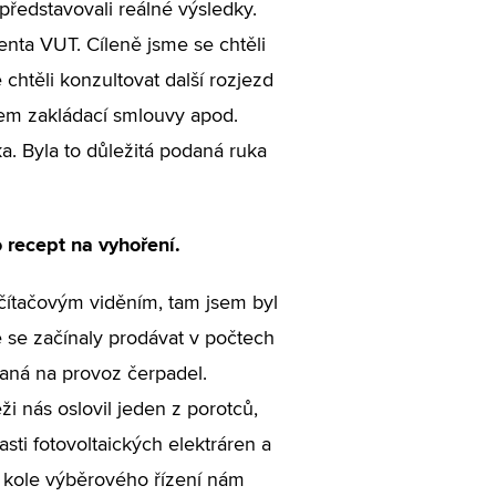
představovali reálné výsledky.
enta VUT. Cíleně jsme se chtěli
 chtěli konzultovat další rozjezd
olem zakládací smlouvy apod.
ka. Byla to důležitá podaná ruka
 recept na vyhoření.
čítačovým viděním, tam jsem byl
 se začínaly prodávat v počtech
zaná na provoz čerpadel.
ži nás oslovil jeden z porotců,
ti fotovoltaických elektráren a
 kole výběrového řízení nám