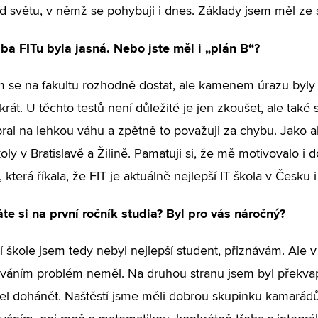
světu, v němž se pohybuji i dnes. Základy jsem měl ze s
ba FITu byla jasná. Nebo jste měl i „plán B“?
m se na fakultu rozhodně dostat, ale kamenem úrazu byly 
krát. U těchto testů není důležité je jen zkoušet, ale také 
bral na lehkou váhu a zpětně to považuji za chybu. Jako a
oly v Bratislavě a Žilině. Pamatuji si, že mě motivovalo i 
která říkala, že FIT je aktuálně nejlepší IT škola v Česku 
e si na první ročník studia? Byl pro vás náročný?
í škole jsem tedy nebyl nejlepší student, přiznávám. Ale 
áním problém neměl. Na druhou stranu jsem byl překvap
l dohánět. Naštěstí jsme měli dobrou skupinku kamarádů