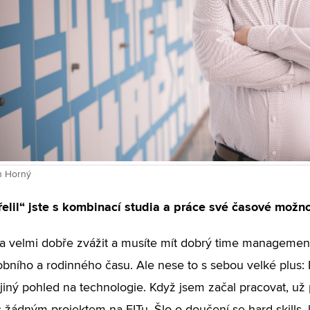
in Horný
elil“ jste s kombinací studia a práce své časové možno
ba velmi dobře zvážit a musíte mít dobrý time management, 
bního a rodinného času. Ale nese to s sebou velké plus: 
jiný pohled na technologie. Když jsem začal pracovat, už