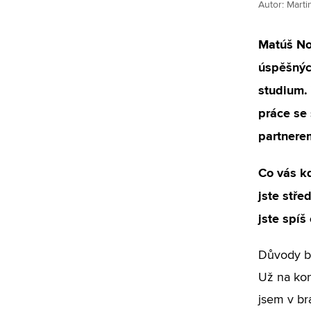
Autor: Mart
Matúš No
úspěšnýc
studium. 
práce se
partnere
Co vás kd
jste stř
jste spíš
Důvody by
Už na kon
jsem v br