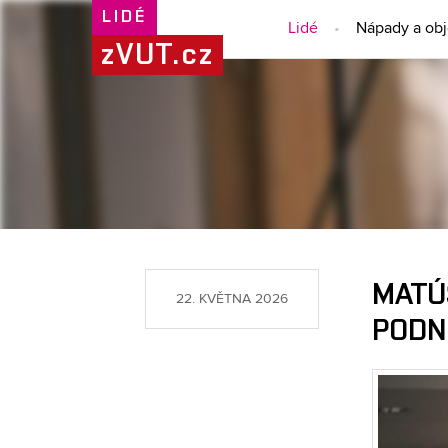
LIDÉ
Lidé
Nápady a ob
zVUT.cz
MATÚŠ
22. KVĚTNA 2026
PODNI