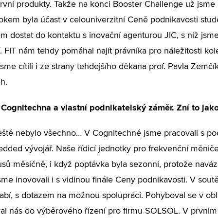
první produkty. Takže na konci Booster Challenge už jsme 
okem byla účast v celouniverzitní Ceně podnikavosti stud
em dostat do kontaktu s inovační agenturou JIC, s níž jsme
. FIT nám tehdy pomáhal najít právníka pro náležitosti k
sme cítili i ze strany tehdejšího děkana prof. Pavla Zemčí
h.
Cognitechna a vlastní podnikatelský záměr. Zní to jako
ještě nebylo všechno… V Cognitechně jsme pracovali s po
dded vývojář. Naše řídicí jednotky pro frekvenční měniče
usů měsíčně, i když poptávka byla sezonní, protože navá
sme inovovali i s vidinou finále Ceny podnikavosti. V soutě
abí, s dotazem na možnou spolupráci. Pohyboval se v oblas
l nás do výběrového řízení pro firmu SOLSOL. V prvním