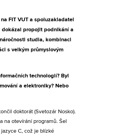
 na FIT VUT a spoluzakladatel
dokázal propojit podnikání a
náročnosti studia, kombinaci
ráci s velkým průmyslovým
nformačních technologií? Byl
amování a elektroniky? Nebo
ončil doktorát (Svetozár Nosko).
ba na otevírání programů. Šel
jazyce C, což je blízké