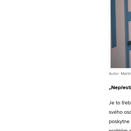
Autor: Mart
„Nepřestř
Je to tře
svého oso
poskytne 