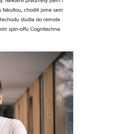
y. Některé předměty jsem i
s fakultou, chodili jsme sem
 přechodu studia do remote
ním spin-offu Cognitechna.