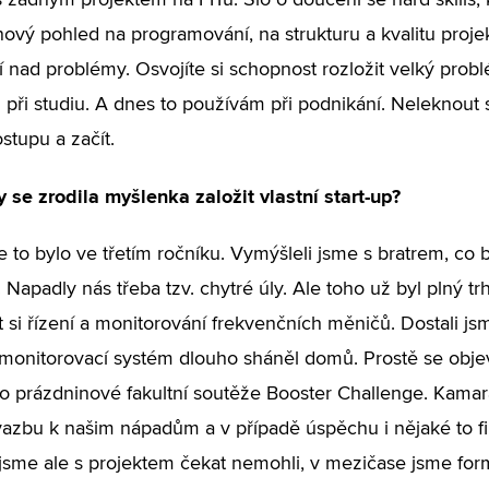
 žádným projektem na FITu. Šlo o doučení se hard skills, 
 nový pohled na programování, na strukturu a kvalitu proje
 nad problémy. Osvojíte si schopnost rozložit velký prob
i při studiu. A dnes to používám při podnikání. Neleknout se 
ostupu a začít.
 se zrodila myšlenka založit vlastní start-up?
e to bylo ve třetím ročníku. Vymýšleli jsme s bratrem, co 
 Napadly nás třeba tzv. chytré úly. Ale toho už byl plný t
 si řízení a monitorování frekvenčních měničů. Dostali js
onitorovací systém dlouho sháněl domů. Prostě se objevila
o prázdninové fakultní soutěže Booster Challenge. Kama
azbu k našim nápadům a v případě úspěchu i nějaké to fi
jsme ale s projektem čekat nemohli, v mezičase jsme formá