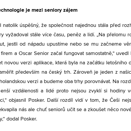
echnologie je mezi seniory zájem
 natolik úspěšný, že společnost najednou stála před roz
ry vyžadoval stále více času, peněz a lidí. „Na přelomu
ut, jestli od nápadu upustíme nebo se mu začneme věno
 firem a Oscar Senior začal fungovat samostatně,“ uvedl
et novou verzi aplikace, která byla na začátku letošníh
aměřit především na český trh. Zároveň je jeden z naš
 i holandskou verzi a budeme oba trhy porovnávat. Na rozdí
nší vzdálenosti a lidé proto nejsou zvyklí si hodiny v
i,“ objasnil Posker. Další rozdíl vidí v tom, že Češi n
Překvapila nás ale chuť seniorů učit se a zkoušet něco nové
,“ dodal Posker.