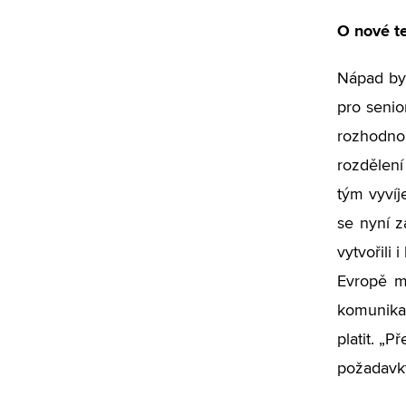
O nové t
Nápad byl
pro senio
rozhodno
rozdělení
tým vyvíj
se nyní z
vytvořili
Evropě me
komunikac
platit. „
požadavky