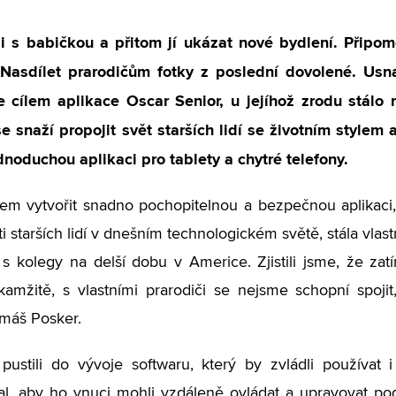
si s babičkou a přitom jí ukázat nové bydlení. Připom
 Nasdílet prarodičům fotky z poslední dovolené. Usna
je cílem aplikace Oscar Senior, u jejíhož zrodu stálo
se snaží propojit svět starších lidí se životním stylem
dnoduchou aplikaci pro tablety a chytré telefony.
m vytvořit snadno pochopitelnou a bezpečnou aplikaci,
i starších lidí v dnešním technologickém světě, stála vlast
 s kolegy na delší dobu v Americe. Zjistili jsme, že za
kamžitě, s vlastními prarodiči se nejsme schopní spoji
máš Posker.
pustili do vývoje softwaru, který by zvládli používat 
l, aby ho vnuci mohli vzdáleně ovládat a upravovat po