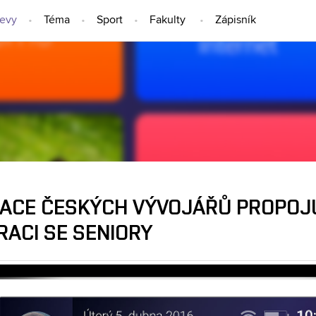
jevy
Téma
Sport
Fakulty
Zápisník
NÁPADY A OBJEVY
KACE ČESKÝCH VÝVOJÁŘŮ PROPO
RACI SE SENIORY