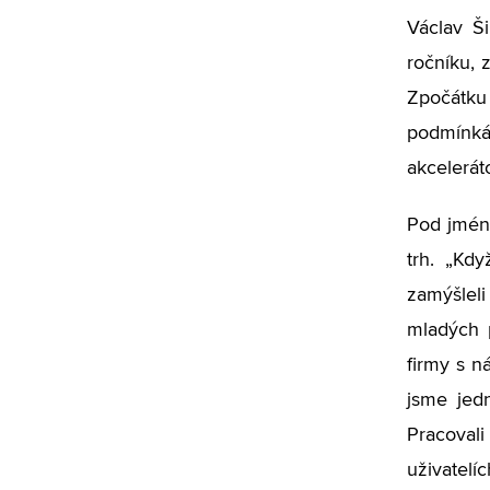
Václav Š
ročníku, 
Zpočátku
podmínká
akcelerát
Pod jmé
trh. „Kdy
zamýšleli
mladých 
firmy s n
jsme jedn
Pracovali
uživatelí