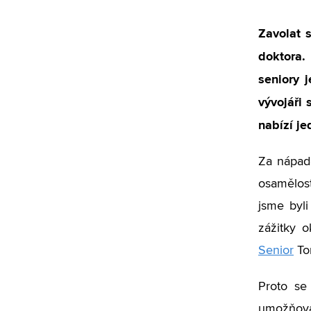
Zavolat 
doktora.
seniory 
vývojáři 
nabízí je
Za nápade
osamělost
jsme byli
zážitky o
Senior
To
Proto se 
umožňova