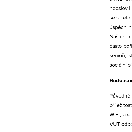
neoslovil
se s celo
úspěch n
Našli si 
často poř
senioři, 
sociální sí
Budoucno
Původně 
příležito
WiFi, ale
VUT odpov