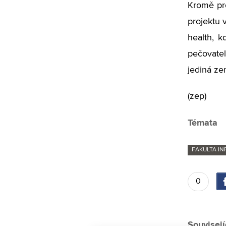
Kromě pr
projektu 
health, k
pečovatel
jediná ze
(zep)
Témata
FAKULTA I
0
Souvisejí