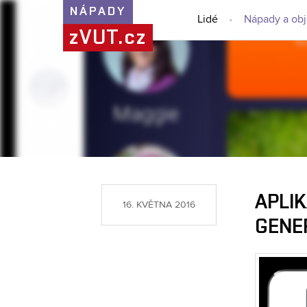
NÁPADY
Lidé
Nápady a ob
zVUT.cz
APLI
16. KVĚTNA 2016
GENE