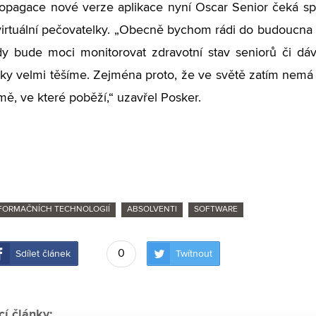
opagace nové verze aplikace nyní Oscar Senior čeká sp
virtuální pečovatelky. „Obecně bychom rádi do budoucna apl
dy bude moci monitorovat zdravotní stav seniorů či dáv
ky velmi těšíme. Zejména proto, že ve světě zatím nem
mě, ve které poběží,“ uzavřel Posker.
NFORMAČNÍCH TECHNOLOGIÍ
ABSOLVENTI
SOFTWARE
0
Sdílet článek
Twítnout
cí články: