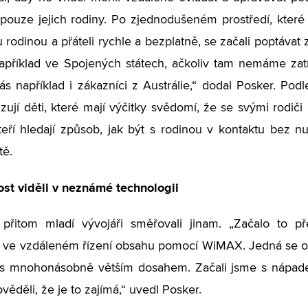
 pouze jejich rodiny. Po zjednodušeném prostředí, kter
u rodinou a přáteli rychle a bezplatně, se začali poptáva
apříklad ve Spojených státech, ačkoliv tam nemáme zat
nás například i zákazníci z Austrálie,“ dodal Posker. Podl
izují děti, které mají výčitky svědomí, že se svými rodič
kteří hledají způsob, jak být s rodinou v kontaktu bez nu
tě.
st viděli v neznámé technologii
přitom mladí vývojáři směřovali jinam. „Začalo to pře
st ve vzdáleném řízení obsahu pomocí WiMAX. Jedná se 
 s mnohonásobně větším dosahem. Začali jsme s nápadem
ěděli, že je to zajímá,“ uvedl Posker.