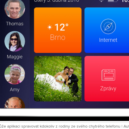
e aplikaci spravovat kdokoliv z rodiny ze svého chytrého telefonu | Aut