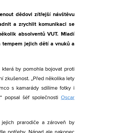
enout dědovi zítřejší návštěvu
dnit a zrychlit komunikaci se
 několik absolventů VUT. Mladí
 a tempem jejich dětí a vnuků a
 která by pomohla bojovat proti
ní zkušenost. „Před několika lety
tímco s kamarády sdílíme fotky i
t,“ popsal šéf společnosti
Oscar
i jejich prarodiče a zároveň by
dle potřeby. Nápad ale nakonec