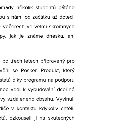
omady několik studentů pátého
jsou s námi od začátku až doteď.
po večerech ve velmi skromných
upy, jak je známe dneska, ani
l po třech letech připravený pro
věřil se Posker. Produkt, který
h států díky programu na podporu
onec vedl k vybudování dceřiné
ávy vzdáleného obsahu. Vyvinuli
iče v kontaktu kdykoliv chtěli.
ektů, ozkoušeli ji na skutečných