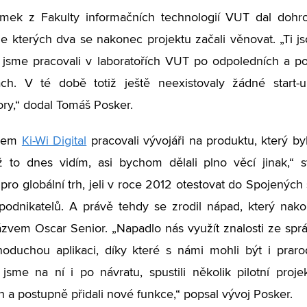
imek z Fakulty informačních technologií VUT dal dohr
ze kterých dva se nakonec projektu začali věnovat. „Ti 
 jsme pracovali v laboratořích VUT po odpoledních a 
ch. V té době totiž ještě neexistovaly žádné start-
ory,“ dodal Tomáš Posker.
nem
Ki-Wi Digital
pracovali vývojáři na produktu, který by
ž to dnes vidím, asi bychom dělali plno věcí jinak,“ s
 pro globální trh, jeli v roce 2012 otestovat do Spojenýc
podnikatelů. A právě tehdy se zrodil nápad, který nak
ázvem Oscar Senior. „Napadlo nás využít znalosti ze spr
oduchou aplikaci, díky které s námi mohli být i prarod
 jsme na ní i po návratu, spustili několik pilotní proj
ch a postupně přidali nové funkce,“ popsal vývoj Posker.