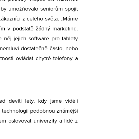
é by umožňovalo seniorům spojit
t zákazníci z celého světa. „Máme
ím v podstatě žádný marketing.
e něj jejich software pro tablety
i nemluví dostatečně často, nebo
tnosti ovládat chytré telefony a
d devíti lety, kdy jsme viděli
o technologii podobnou známější
 oslovovat univerzity a lidé z