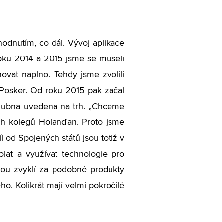
hodnutím, co dál. Vývoj aplikace
 roku 2014 a 2015 jsme se museli
vat naplno. Tehdy jsme zvolili
 Posker. Od roku 2015 pak začal
o dubna uvedena na trh. „Chceme
ich kolegů Holanďan. Proto jsme
l od Spojených států jsou totiž v
olat a využívat technologie pro
ejsou zvyklí za podobné produkty
ho. Kolikrát mají velmi pokročilé