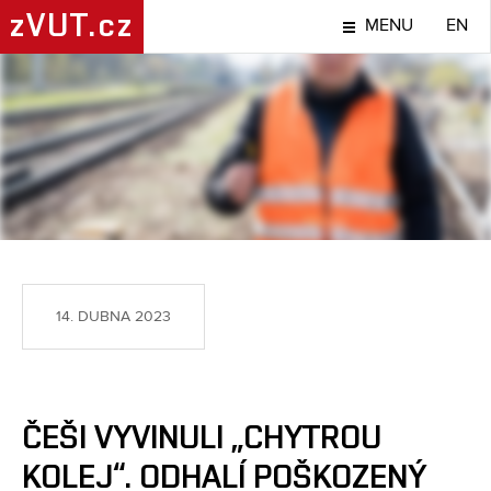
zVUT.cz
MENU
EN
NÁPADY A OBJEVY
14. DUBNA 2023
ČEŠI VYVINULI „CHYTROU
KOLEJ“. ODHALÍ POŠKOZENÝ