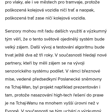
pro vlaky, ale i ve městech pro tramvaje, protože
poškozená kolejová vozidla ničí trať a naopak,
poškozená trať zase ničí kolejová vozidla.
Senzory mohou mít řadu dalších využití a výzkumný
tým věří, že o tento světově ojedinělý systém bude
velký zájem. Další vývoj a testování algoritmu bude
trvat ještě dva až tři roky. V současnosti hledají nové
partnery, kteří by měli zájem se na vývoji
senzorického systému podílet. V rámci březnové
mise, vedené předsedkyní Poslanecké sněmovny
na Tchaj-Wan, byl projekt například prezentován i
tam, protože nasazování high-tech řešení do praxe
je na Tchaj-Wanu na mnohem vyšší úrovni než v
Evropě. V současnosti se tým uchází o výzkumný