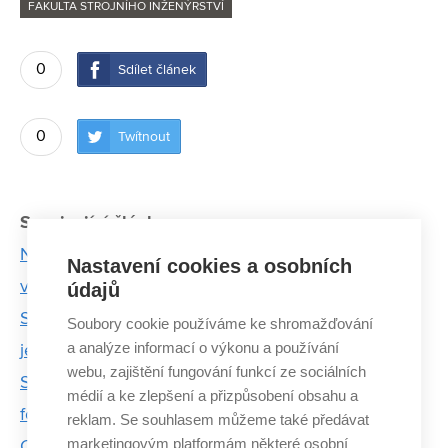
FAKULTA STROJNÍHO INŽENÝRSTVÍ
0
Sdílet článek
0
Twítnout
Související články:
Na VUT vznikl fotoklub Technika. Chystá první
Nastavení cookies a osobních
výstavu
údajů
Studentská formule Dragon 5 má revoluční motor:
Soubory cookie používáme ke shromažďování
a analýze informací o výkonu a používání
jednoválcový přeplňovaný turbodmychadlem
webu, zajištění fungování funkcí ze sociálních
Student VUT dělal porotce na mistrovství světa
médií a ke zlepšení a přizpůsobení obsahu a
formulí v Singapuru
reklam. Se souhlasem můžeme také předávat
marketingovým platformám některé osobní
Cestu si člověk musí vyšlapat sám, říká designér