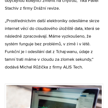
obyčejnou kolejnici změnit na chytrou,“ říká Pavel
Stachiv z firmy Drážní revize.
„Prostřednictvím další elektroniky odesíláme skrze
internet věcí do cloudového úložiště data, která se
následně zpracovávají. Máme vyzkoušeno, že
systém funguje bez problémů, v zimě i v létě.
Funkční je i odesílání dat z Tchaj-wanu, údaje z
tamní trati máme v cloudu za zlomek sekundy,“
dodává Michal Růžička z firmy ALIS Tech.