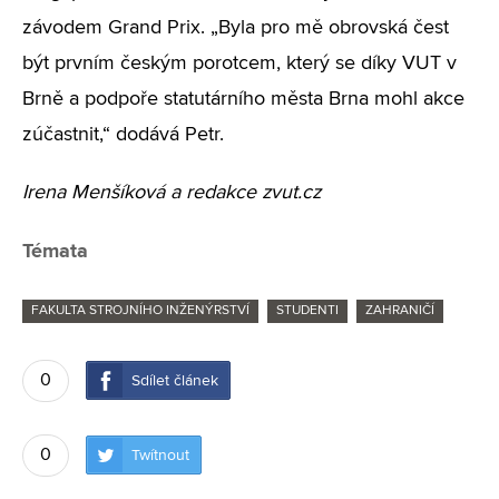
závodem Grand Prix. „Byla pro mě obrovská čest
být prvním českým porotcem, který se díky VUT v
Brně a podpoře statutárního města Brna mohl akce
zúčastnit,“ dodává Petr.
Irena Menšíková a redakce zvut.cz
Témata
FAKULTA STROJNÍHO INŽENÝRSTVÍ
STUDENTI
ZAHRANIČÍ
0
Sdílet článek
0
Twítnout