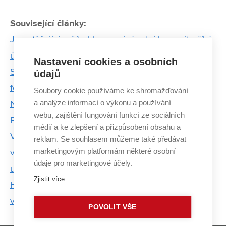
Související články:
Je potěšující zažít ohlas mezinárodní komunity, říká
účastník Fulbrightova programu
Nastavení cookies a osobních
Student FSI dělal porotce na mistrovství světa
údajů
formulí v texaském Austinu
Soubory cookie používáme ke shromažďování
a analýze informací o výkonu a používání
Nabídku stáže v CERNu jsem nejprve odmítl, říká
webu, zajištění fungování funkcí ze sociálních
Pavel Hilšer
médií a ke zlepšení a přizpůsobení obsahu a
Věda je hlavně o překonávání překážek, říká mladá
reklam. Se souhlasem můžeme také předávat
marketingovým platformám některé osobní
vědkyně. Z Brna míří na prestižní švédskou
údaje pro marketingové účely.
univerzitu
Zjistit více
Hvězdná obloha je na Paranalu neskutečná,
vzpomíná Jan Foltýn
POVOLIT VŠE