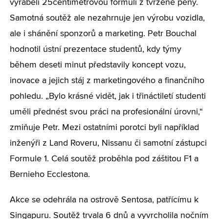
vyráběli 25centimetrovou formuli z tvrzené pěny.
Samotná soutěž ale nezahrnuje jen výrobu vozidla,
ale i shánění sponzorů a marketing. Petr Bouchal
hodnotil ústní prezentace studentů, kdy týmy
během deseti minut představily koncept vozu,
inovace a jejich stáj z marketingového a finančního
pohledu. „Bylo krásné vidět, jak i třináctiletí studenti
uměli přednést svou práci na profesionální úrovni,“
zmiňuje Petr. Mezi ostatními porotci byli například
inženýři z Land Roveru, Nissanu či samotní zástupci
Formule 1. Celá soutěž proběhla pod záštitou F1 a
Bernieho Ecclestona.
Akce se odehrála na ostrově Sentosa, patřícímu k
Singapuru. Soutěž trvala 6 dnů a vyvrcholila nočním